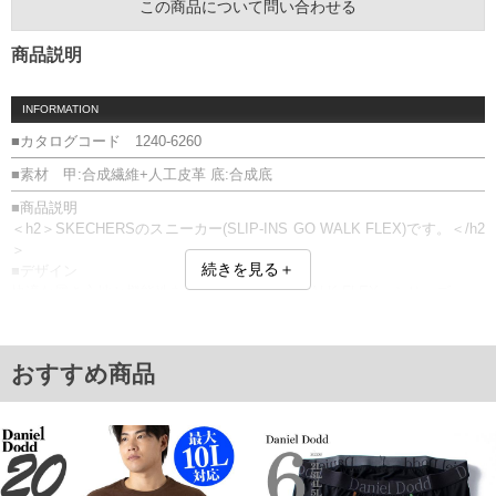
この商品について問い合わせる
商品説明
INFORMATION
■カタログコード 1240-6260
■素材 甲:合成繊維+人工皮革 底:合成底
■商品説明
＜h2＞SKECHERSのスニーカー(SLIP-INS GO WALK FLEX)です。＜/h2
＞
続きを見る＋
■デザイン
快適な履き心地と機能性を兼ね備えた「GO WALK FLEX」シリーズ。
ハンズフリーでスムーズに脱ぎ履きできる“SLIP-INS”仕様に加え、ゆった
りとした履き心地のEXTRA WIDE FITを採用。
スポーティーですっきりとしたデザインは、デイリーからウォーキング
おすすめ商品
まで幅広いシーンで活躍します。
■素材・機能
・脱ぎ履きしやすいハンズフリーSLIP-INS仕様
・ゆったり快適な履き心地のEXTRA WIDE FIT設計
・雨の日でも安心して着用できるウォータープルーフ仕様
・クッション性に優れたGO WALK FLEXソール