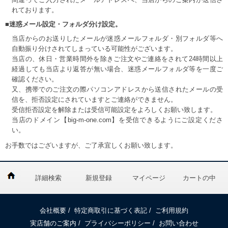
れております。
■迷惑メール設定・フォルダ分け設定。
当店からのお送りしたメールが迷惑メールフォルダ・別フォルダ等へ
自動振り分けされてしまっている可能性がございます。
当店の、休日・営業時間外を除きご注文やご連絡をされて24時間以上
経過しても当店より返答が無い場合、迷惑メールフォルダ等を一度ご
確認ください。
又、携帯でのご注文の際パソコンアドレスから送信されたメールの受
信を、拒否設定にされていますとご連絡ができません。
受信拒否設定を解除または受信可能設定をよろしくお願い致します。
当店のドメイン【big-m-one.com】を受信できるようにご設定くださ
い。
お手数ではございますが、ご了承宜しくお願い致します。
詳細検索
新規登録
マイページ
カートの中
会社概要
/
特定商取引に基づく表記
/
ご利用規約
実店舗のご案内
/
プライバシーポリシー
/
お問い合わせ