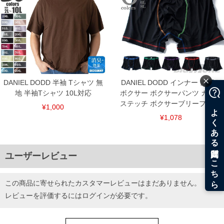
・通気性の良いメッシュアッパーを採用
・長時間の歩行でも快適な履き心地をサポート
SLIP-INS／GO WALK FLEX／WATERPROOF／EXTRA WIDE FIT／
216330
■サイズ表
サイズ/適応/甲幅(外寸)
30/30/11.7
31/31/11.9
DANIEL DODD 半袖 Tシャツ 無
DANIEL DODD インナー 前開き
単位はcm
地 半袖Tシャツ 10L対応
ボクサー ボクサーパンツ カラー
※【返品交換について】
ステッチ ボクサーブリーフ 下着
¥1,000
返品交換希望の方は、商品到着後1週間以内にご連絡ください。
下着(肌着)やワイシャツは商品の性質上、返品交換不可とさせて頂いております。予め
¥1,078
ご了承くださいませ。
※【ボトムの裾上げをご希望の場合】
裾上げ料金は500円+税となります。
備考欄に股下●cmとご記入下さい。（裾上げ無料対象商品は1本につき税込6,000円以
ユーザーレビュー
上の品が対象。1本5,999円以下の商品は有料（500円+税）となります。）
出荷まで約1週間～20日間程お時間を頂く場合がございます。
尚、裾上げした商品は返品・交換不可となりますので、予めご了承下さい。
この商品に寄せられたカスタマーレビューはまだありません。
一部、お直しに対応出来ない商品がございます。(例：裾にファスナーや調節ひもが付
いている、極端なデザインが施されている等)
レビューを評価するには
ログイン
が必要です。
※商品によって若干のサイズの誤差がございます。また、お客様がご使用の環境（コ
ンピュータ画面）によって、商品の色味が若干異なる場合がございます。予めご了承
ください。