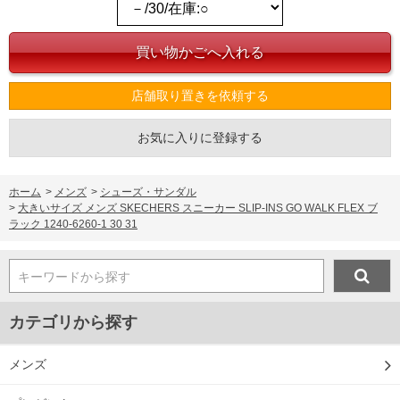
※当店での掲載商品は、実店鋪と在庫を共用しておりますので店頭での売り違い、店
舗からのお取り寄せ等により、お客様にご迷惑をお掛けしてしまう場合がございま
す。そのようなことがない様最大限に努めておりますが、もしあった場合速やかにご
連絡させて頂きますので予めご了承ください。
店舗取り置きを依頼する
DETAIL
お気に入りに登録する
ホーム
>
メンズ
>
シューズ・サンダル
>
大きいサイズ メンズ SKECHERS スニーカー SLIP-INS GO WALK FLEX ブ
ラック 1240-6260-1 30 31
キーワードから探す
カテゴリから探す
メンズ