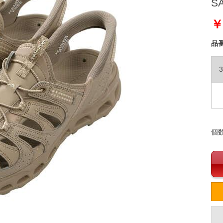
SA
￥
品
3
個