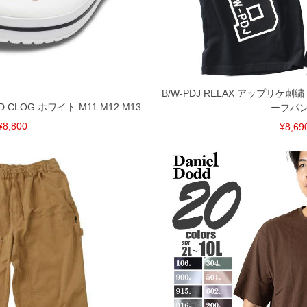
惑をお掛けしてしまう場合がございます。そのような
が、もしあった場合速やかにご連絡させて頂きますの
裾上げ無料対象商品は1本につき税込6,000円以上の品
B/W-PDJ RELAX アップリケ
料（500円+税）となります。）
D CLOG ホワイト M11 M12 M13
ーフパ
頂く場合がございます。
となりますので、予めご了承下さい。
¥8,800
¥8,69
ざいます。(例：裾にファスナーや調節ひもが付いて
等)
間以内にご連絡ください。
質上、返品交換不可とさせて頂いております。予めご了