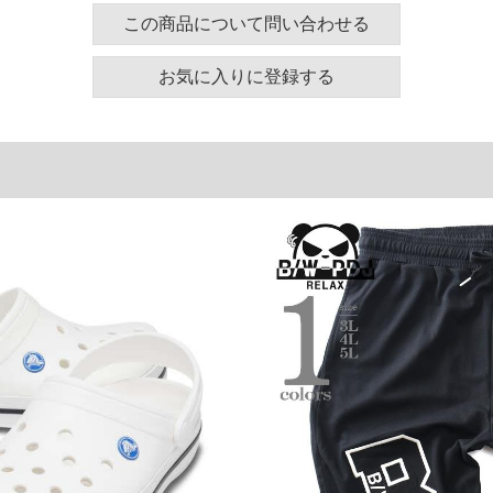
この商品について問い合わせる
P-INS仕様
弾むようなクッション性と推進力
トラップ構造
お気に入りに登録する
安定感のあるソール設計
したストラップ仕様
ズ表
甲幅(外寸)
12.2
12.6
12.8
単位はcm
ございます。また、お客様がご使用の環境（コンピュ
干異なる場合がございます。予めご了承ください。
るタグのサイズ表記と異なる場合があります。お取り
下さい。
を共用しておりますので店頭での売り違い、店舗から