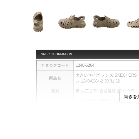
SPEC INFORMATION
カタログコード
1240-6264
大きいサイズ メンズ SKECHERS サンダ
商品名
ン 1240-6264-2 30 31 32
素材
甲:人工皮革+合成繊維 底:合成底
続きを
＜h2＞SKECHERSのサンダル(SLIP-
■デザイン
アウトドアテイストのデザインに
ハンズフリーでスムーズに脱ぎ履きで
でもストレスなく着用可能。
スポーティーで存在感のあるデザ
ます。