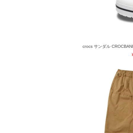
のお取り寄せ等により、お客様にご迷
ことがない様最大限に努めております
で予めご了承ください。
※【ボトムの裾上げをご希望の場合】
裾上げ料金は500円+税となります。
ご注意
備考欄に股下●cmとご記入下さい。（
が対象。1本5,999円以下の商品は有
crocs サンダル CROCBAN
出荷まで約1週間～20日間程お時間を
尚、裾上げした商品は返品・交換不可
一部、お直しに対応出来ない商品がご
いる、極端なデザインが施されている
※【返品交換について】
返品交換希望の方は、商品到着後1週
下着(肌着)やワイシャツは商品の性
承くださいませ。
DETAIL