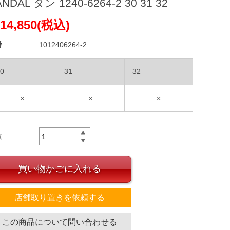
NDAL タン 1240-6264-2 30 31 32
14,850(税込)
番
1012406264-2
0
31
32
×
×
×
数
買い物かごに入れる
店舗取り置きを依頼する
この商品について問い合わせる