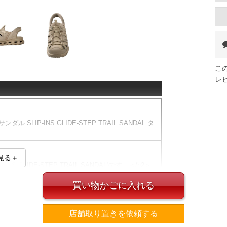
こ
レ
ル SLIP-INS GLIDE-STEP TRAIL SANDAL タ
見る＋
INS GLIDE-STEP TRAIL SANDAL)です。＜/h2＞
快適性を融合したサンダル。
買い物かごに入れる
きるSLIP-INS仕様を採用し、アクティブなシーン
インは、タウンユースからレジャーまで幅広く活躍し
店舗取り置きを依頼する