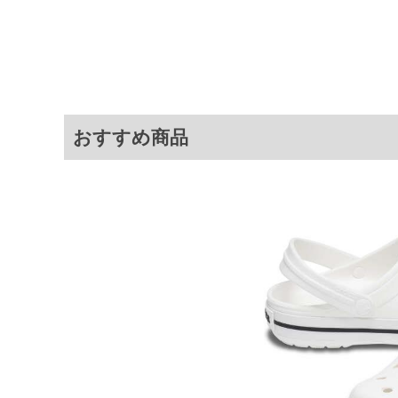
商品説明
■素材・機能
・脱ぎ履きしやすいハンズフリーSLI
・Glide-Step〓ソールによる
・通気性とフィット感に優れたス
・アウトドアシーンにも対応する
・素早い着脱とホールド感を両立
SLIP-INS／Glide-Step〓／237473
おすすめ商品
サイ
サイズ
適応
30
30
31
31
32
32
※商品によって若干のサイズの誤差が
ータ画面）によって、商品の色味が若
※上記サイズが実際の商品に付いてい
扱い前に商品付属タグの記載もご確認
※当店での掲載商品は、実店鋪と在庫