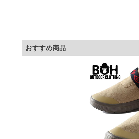
・滑りにくい「クロックスロック
・全モールド構造で水や石けんで
商品説明
・つま先を覆うクローズドトゥ仕
・厚みのある中足骨エリアが足の
・足裏にフィットするコンツアー
・長時間の着用でも快適な「アイ
■その他
【サイズについて】
おすすめ商品
足の実寸のままのサイズをお勧め
足のサイズが同じでも、骨格や肉
あくまでも目安としてください。
BISTRO WORK CLOG／10075
サイ
サイズ
適応
M11
29
M12
30
M13
31
M14
32