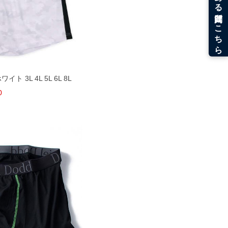
イト 3L 4L 5L 6L 8L
0