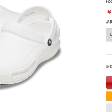
63
￥
品
個