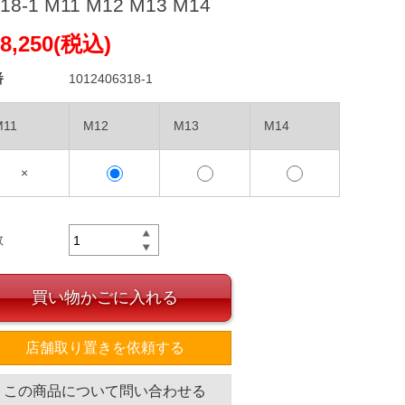
18-1 M11 M12 M13 M14
8,250(税込)
番
1012406318-1
M11
M12
M13
M14
×
数
買い物かごに入れる
店舗取り置きを依頼する
この商品について問い合わせる