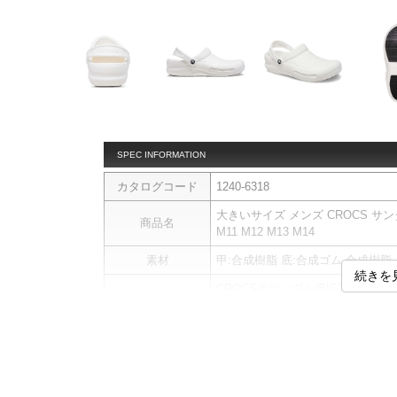
SPEC INFORMATION
カタログコード
1240-6318
大きいサイズ メンズ CROCS サンダル 
商品名
M11 M12 M13 M14
素材
甲:合成樹脂 底:合成ゴム 合成樹脂
続きを
CROCSのサンダル(BISTRO WOR
■デザイン
医療・介護現場や飲食店、厨房な
つま先を覆うデザインと深めのヒ
ます。
シンプルながら機能性を重視した
■素材・機能