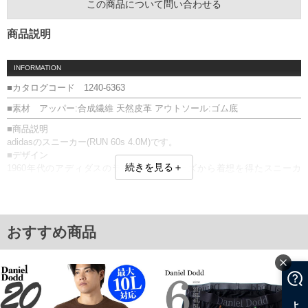
この商品について問い合わせる
商品説明
INFORMATION
■カタログコード 1240-6363
■素材 アッパー:合成繊維 天然皮革 アウトソール:ゴム底
■商品説明
adidasのスニーカー(RUN 60s 4.0M)です。
■デザイン
続きを見る＋
1960年代のアディダスのランニングシューズから着想を得たスニーカ
ー。
クラシックなデザインに現代的な履き心地を融合し、スポーティーなが
らも普段使いしやすい一足に仕上げています。
幅広いコーディネートに合わせやすく、デイリーに活躍します。
おすすめ商品
■素材・機能
・通気性に優れたメッシュアッパー
・スエード調レザーがデザインのアクセント
・クッション性のあるミッドソールを採用
・ラバーアウトソールが安定したグリップ力を発揮
RUN 60s 4.0M／JR6624