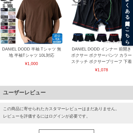
【革・スウェード製品について】 素材の特性上、摩擦や汗、雨、油等に
よる水濡れにより色落ち、色移りが生じる事があります。
■サイズ表
サイズ/適応/甲幅(外寸)
29/29
30/30/11.2
31/31/11.4
32/32/11.6
DANIEL DODD 半袖 Tシャツ 無
DANIEL DODD インナー 前開き
単位はcm
地 半袖Tシャツ 10L対応
ボクサー ボクサーパンツ カラー
※【返品交換について】
ステッチ ボクサーブリーフ 下着
¥1,000
返品交換希望の方は、商品到着後1週間以内にご連絡ください。
下着(肌着)やワイシャツは商品の性質上、返品交換不可とさせて頂いております。予め
¥1,078
ご了承くださいませ。
※【ボトムの裾上げをご希望の場合】
裾上げ料金は500円+税となります。
備考欄に股下●cmとご記入下さい。（裾上げ無料対象商品は1本につき税込6,000円以
ユーザーレビュー
上の品が対象。1本5,999円以下の商品は有料（500円+税）となります。）
出荷まで約1週間～20日間程お時間を頂く場合がございます。
尚、裾上げした商品は返品・交換不可となりますので、予めご了承下さい。
この商品に寄せられたカスタマーレビューはまだありません。
一部、お直しに対応出来ない商品がございます。(例：裾にファスナーや調節ひもが付
いている、極端なデザインが施されている等)
レビューを評価するには
ログイン
が必要です。
※商品によって若干のサイズの誤差がございます。また、お客様がご使用の環境（コ
ンピュータ画面）によって、商品の色味が若干異なる場合がございます。予めご了承
ください。