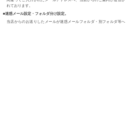
れております。
■迷惑メール設定・フォルダ分け設定。
当店からのお送りしたメールが迷惑メールフォルダ・別フォルダ等へ
自動振り分けされてしまっている可能性がございます。
当店の、休日・営業時間外を除きご注文やご連絡をされて24時間以上
経過しても当店より返答が無い場合、迷惑メールフォルダ等を一度ご
確認ください。
又、携帯でのご注文の際パソコンアドレスから送信されたメールの受
信を、拒否設定にされていますとご連絡ができません。
受信拒否設定を解除または受信可能設定をよろしくお願い致します。
当店のドメイン【big-m-one.com】を受信できるようにご設定くださ
い。
お手数ではございますが、ご了承宜しくお願い致します。
詳細検索
新規登録
マイページ
カートの中
会社概要
/
特定商取引に基づく表記
/
ご利用規約
実店舗のご案内
/
プライバシーポリシー
/
お問い合わせ