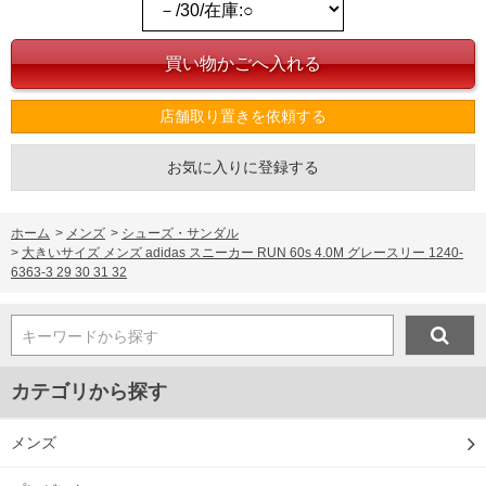
※当店での掲載商品は、実店鋪と在庫を共用しておりますので店頭での売り違い、店
舗からのお取り寄せ等により、お客様にご迷惑をお掛けしてしまう場合がございま
す。そのようなことがない様最大限に努めておりますが、もしあった場合速やかにご
連絡させて頂きますので予めご了承ください。
店舗取り置きを依頼する
DETAIL
お気に入りに登録する
ホーム
>
メンズ
>
シューズ・サンダル
>
大きいサイズ メンズ adidas スニーカー RUN 60s 4.0M グレースリー 1240-
6363-3 29 30 31 32
キーワードから探す
カテゴリから探す
メンズ