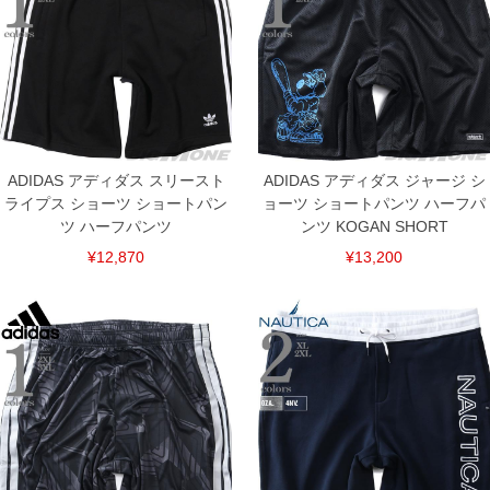
※【返品交換について】
返品交換希望の方は、商品到着後1週間以内にご連絡ください。
下着(肌着)やワイシャツは商品の性質上、返品交換不可とさせて頂いております。予め
ご了承くださいませ。
※【ボトムの裾上げをご希望の場合】
裾上げ料金は500円+税となります。
備考欄に股下●cmとご記入下さい。（裾上げ無料対象商品は1本につき税込6,000円以
上の品が対象。1本5,999円以下の商品は有料（500円+税）となります。）
ADIDAS アディダス スリースト
ADIDAS アディダス ジャージ シ
出荷まで約1週間～20日間程お時間を頂く場合がございます。
尚、裾上げした商品は返品・交換不可となりますので、予めご了承下さい。
ライプス ショーツ ショートパン
ョーツ ショートパンツ ハーフパ
一部、お直しに対応出来ない商品がございます。(例：裾にファスナーや調節ひもが付
ツ ハーフパンツ
ンツ KOGAN SHORT
いている、極端なデザインが施されている等)
¥12,870
¥13,200
※商品によって若干のサイズの誤差がございます。また、お客様がご使用の環境（コ
ンピュータ画面）によって、商品の色味が若干異なる場合がございます。予めご了承
ください。
※当店での掲載商品は、実店鋪と在庫を共用しておりますので店頭での売り違い、店
舗からのお取り寄せ等により、お客様にご迷惑をお掛けしてしまう場合がございま
す。そのようなことがない様最大限に努めておりますが、もしあった場合速やかにご
連絡させて頂きますので予めご了承ください。
DETAIL