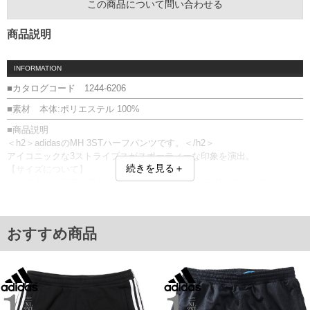
この商品について問い合わせる
商品説明
INFORMATION
■カタログコード 1244-6206
■素材 本体:ポリエステル 100%
■商品説明
＜h2＞adidasのMH 3STハーフパンツです。＜/h2＞
アイコニックな3ストライプスがスポーティーな印象を演出。
続きを見る＋
【サイズについて】
サイズ表には実際の商品を採寸した実寸サイズを記載しています。
また、商品に表記されているサイズは適応サイズとなります。
前閉じ／ウエストシャーリング(調節ひも有)／サイド・バックポケット／
ラインテープ／刺繍
おすすめ商品
■サイズ表
サイズ/ウエスト/股下/わたり幅/ヒップ/総丈
3XL
4XL/101～120/21/42/137/51
5XL/110～134/22/44/146/53
単位はcm