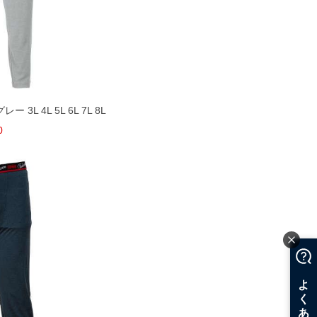
ー 3L 4L 5L 6L 7L 8L
0