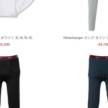
裾上げ無料対象商品は1本につき税込6,000円以上の品
料（500円+税）となります。）
頂く場合がございます。
となりますので、予めご了承下さい。
ざいます。(例：裾にファスナーや調節ひもが付いて
 ホワイト 3L 4L 5L 6L
Heatchanger ロング タイツ グレ
等)
¥1,430
¥3,74
間以内にご連絡ください。
質上、返品交換不可とさせて頂いております。予めご了