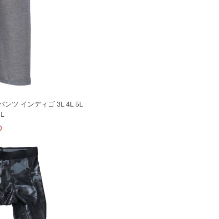
ンツ インディゴ 3L 4L 5L
8L
0