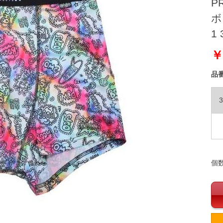
P
ボ
1 
￥
品
3
個