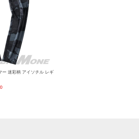
ーマー 迷彩柄 アイソチル レギ
80