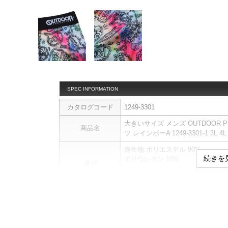
SPEC INFORMATION
カタログコード
1249-3301
大きいサイズ メンズ OUTDOOR
商品名
ツ レインボーA 1249-3301-1 3L 4L 
身生地:ポリエステル 90%
続きを
ポリウレタン 10%
素材
ゴム部:ナイロン 60%
ポリエステル 40%
ボクサーパンツです。
【予約商品について】
商品画像と実際の商品仕様（デザ
商品説明
【サイズについて】