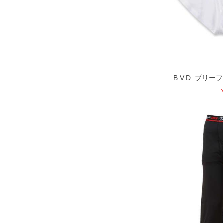
で予めご了承ください。
※【ボトムの裾上げをご希望の場合】
裾上げ料金は500円+税となります。
ご注意
備考欄に股下●cmとご記入下さい。（
が対象。1本5,999円以下の商品は有
出荷まで約1週間～20日間程お時間を
尚、裾上げした商品は返品・交換不可
一部、お直しに対応出来ない商品がご
B.V.D. ブリーフ
いる、極端なデザインが施されている
※【返品交換について】
返品交換希望の方は、商品到着後1週
下着(肌着)やワイシャツは商品の性
承くださいませ。
DETAIL