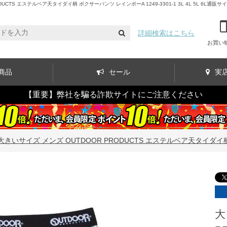
S エステルベア天タイダイ柄 ボクサーパンツ レインボーA 1249-3301-1 3L 4L 5L 6L通販サ
詳細検索はこちら
お買い
商品
セール
実
【重要】弊社を騙る詐欺サイトにご注意ください
大きいサイズ メンズ OUTDOOR PRODUCTS エステルベア天タイダイ柄 ボクサ
大