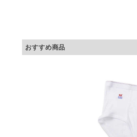
サイズ表のウエストサイズは適応
前閉じ／ボクサータイプ／ストレ
【返品交換について】 開封前なら
サイ
サイズ
おすすめ商品
3L
4L
5L
6L
※商品によって若干のサイズの誤差が
ータ画面）によって、商品の色味が若
※上記サイズが実際の商品に付いてい
扱い前に商品付属タグの記載もご確認
※当店での掲載商品は、実店鋪と在庫
のお取り寄せ等により、お客様にご迷
ことがない様最大限に努めております