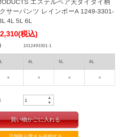
RODUCTS エステルベア天タイダイ柄
クサーパンツ レインボーA 1249-3301-
3L 4L 5L 6L
2,310(税込)
番
1012493301-1
L
4L
5L
6L
×
×
×
×
数
買い物かごに入れる
店舗取り置きを依頼する