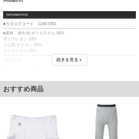
INFORMATION
■カタログコード 1249-3301
■素材 身生地:ポリエステル 90%
ポリウレタン 10%
ゴム部:ナイロン 60%
ポリエステル 40%
続きを見る＋
■商品説明
ボクサーパンツです。
【予約商品について】
商品画像と実際の商品仕様（デザイン・素材）が異なる場合がございま
す。
おすすめ商品
【サイズについて】
サイズ表のウエストサイズは適応範囲となります。
前閉じ／ボクサータイプ／ストレッチ／総柄
【返品交換について】 開封前なら返品交換できます。
■サイズ表
サイズ/ウエスト
3L/95～110
4L/105～120