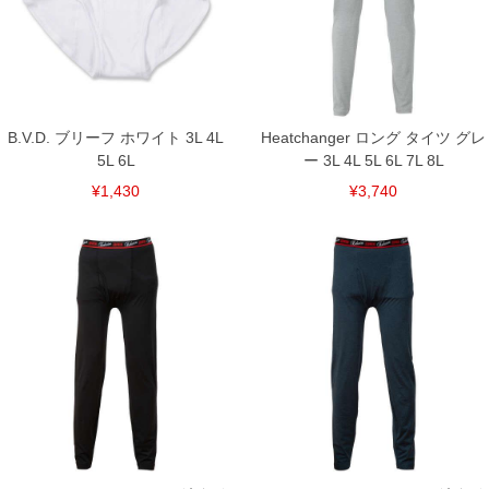
5L/115～130
6L/125～140
単位はcm
※【返品交換について】
返品交換希望の方は、商品到着後1週間以内にご連絡ください。
下着(肌着)やワイシャツは商品の性質上、返品交換不可とさせて頂いております。予め
ご了承くださいませ。
B.V.D. ブリーフ ホワイト 3L 4L
Heatchanger ロング タイツ グレ
5L 6L
ー 3L 4L 5L 6L 7L 8L
※【ボトムの裾上げをご希望の場合】
裾上げ料金は500円+税となります。
¥1,430
¥3,740
備考欄に股下●cmとご記入下さい。（裾上げ無料対象商品は1本につき税込6,000円以
上の品が対象。1本5,999円以下の商品は有料（500円+税）となります。）
出荷まで約1週間～20日間程お時間を頂く場合がございます。
尚、裾上げした商品は返品・交換不可となりますので、予めご了承下さい。
一部、お直しに対応出来ない商品がございます。(例：裾にファスナーや調節ひもが付
いている、極端なデザインが施されている等)
※商品によって若干のサイズの誤差がございます。また、お客様がご使用の環境（コ
ンピュータ画面）によって、商品の色味が若干異なる場合がございます。予めご了承
ください。
※当店での掲載商品は、実店鋪と在庫を共用しておりますので店頭での売り違い、店
舗からのお取り寄せ等により、お客様にご迷惑をお掛けしてしまう場合がございま
す。そのようなことがない様最大限に努めておりますが、もしあった場合速やかにご
連絡させて頂きますので予めご了承ください。
DETAIL