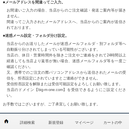
■メールアドレスを間違ってご入力。
お間違いご入力の場合、当店からのご注文確認・発送ご案内等が届き
ません。
間違ってご入力されたメールアドレスへ、当店からのご案内が送信さ
れております。
■迷惑メール設定・フォルダ分け設定。
当店からのお送りしたメールが迷惑メールフォルダ・別フォルダ等へ
自動振り分けされてしまっている可能性がございます。
当店の、休日・営業時間外を除きご注文やご連絡をされて24時間以上
経過しても当店より返答が無い場合、迷惑メールフォルダ等を一度ご
確認ください。
又、携帯でのご注文の際パソコンアドレスから送信されたメールの受
信を、拒否設定にされていますとご連絡ができません。
受信拒否設定を解除または受信可能設定をよろしくお願い致します。
当店のドメイン【big-m-one.com】を受信できるようにご設定くださ
い。
お手数ではございますが、ご了承宜しくお願い致します。
詳細検索
新規登録
マイページ
カートの中