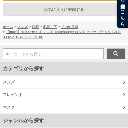
【返品交換について】 開封前なら返品交換できます。
お気に入りに登録する
■サイズ表
サイズ/ウエスト/股下/総丈
3L/95～110/75/105
4L/105～120/75/107
ホーム
>
メンズ
>
肌着
>
肌着・下
>
その他肌着
5L/115～130/75/109
>
【max8】大きいサイズ メンズ Heatchanger ロング タイツ ブラック 1249-
6L/125～140/75/111
3332-2 3L 4L 5L 6L 7L 8L
7L/135～150/75/113
8L/145～160/75/115
単位はcm
キーワードから探す
※【返品交換について】
返品交換希望の方は、商品到着後1週間以内にご連絡ください。
カテゴリから探す
下着(肌着)やワイシャツは商品の性質上、返品交換不可とさせて頂いております。予め
ご了承くださいませ。
メンズ
※【ボトムの裾上げをご希望の場合】
裾上げ料金は500円+税となります。
備考欄に股下●cmとご記入下さい。（裾上げ無料対象商品は1本につき税込6,000円以
プレゼント
上の品が対象。1本5,999円以下の商品は有料（500円+税）となります。）
出荷まで約1週間～20日間程お時間を頂く場合がございます。
尚、裾上げした商品は返品・交換不可となりますので、予めご了承下さい。
マスク
一部、お直しに対応出来ない商品がございます。(例：裾にファスナーや調節ひもが付
いている、極端なデザインが施されている等)
ジャンルから探す
※商品によって若干のサイズの誤差がございます。また、お客様がご使用の環境（コ
ンピュータ画面）によって、商品の色味が若干異なる場合がございます。予めご了承