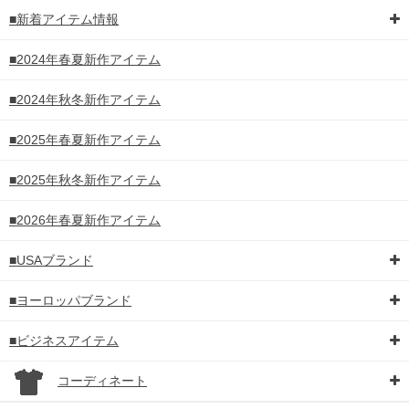
ください。
■新着アイテム情報
※当店での掲載商品は、実店鋪と在庫を共用しておりますので店頭での売り違い、店
舗からのお取り寄せ等により、お客様にご迷惑をお掛けしてしまう場合がございま
す。そのようなことがない様最大限に努めておりますが、もしあった場合速やかにご
■2024年春夏新作アイテム
連絡させて頂きますので予めご了承ください。
■2024年秋冬新作アイテム
DETAIL
■2025年春夏新作アイテム
■2025年秋冬新作アイテム
■2026年春夏新作アイテム
■USAブランド
■ヨーロッパブランド
■ビジネスアイテム
コーディネート