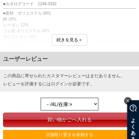
■カタログコード 1249-3332
■素材 ポリエステル 68%
綿 20%
レーヨン 12%
ゴム部:ポリエステル 90%
ポリウレタン 10%
続きを見る＋
■商品説明
ロングタイツです。
【サイズについて】
ユーザーレビュー
サイズ表のウエストサイズは適応範囲となります。
【吸湿発熱】
この製品は、人体から発散される水分(湿気)を吸収して発熱する繊維素材
この商品に寄せられたカスタマーレビューはまだありません。
(吸湿発熱素材)を使用しています。
レビューを評価するには
ログイン
が必要です。
人体から出る汗などの水分子が凝集・吸着し起こる発熱(凝集熱・吸着熱)
を利用し、生地自体の温度を上昇させます。
【抗菌防臭・制菌加工】
繊維上の細菌の繁殖を抑制する加工のことで、黄色ぶどう球菌や肺炎か
ん菌、大腸菌や緑膿菌などの菌を抑制し『清潔』。
しかも部屋干し臭の原因の一つであるモラクセラ菌も抑制することで不
快な匂いも軽減する防臭効果も備えています。
前開き／吸湿発熱／保温／スメルケア加工（抗菌防臭・制菌）／部屋干
店舗取り置きを依頼する
し対応