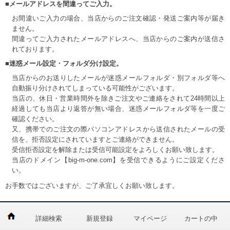
■メールアドレスを間違ってご入力。
お間違いご入力の場合、当店からのご注文確認・発送ご案内等が届き
ません。
間違ってご入力されたメールアドレスへ、当店からのご案内が送信さ
れております。
■迷惑メール設定・フォルダ分け設定。
当店からのお送りしたメールが迷惑メールフォルダ・別フォルダ等へ
自動振り分けされてしまっている可能性がございます。
当店の、休日・営業時間外を除きご注文やご連絡をされて24時間以上
経過しても当店より返答が無い場合、迷惑メールフォルダ等を一度ご
確認ください。
又、携帯でのご注文の際パソコンアドレスから送信されたメールの受
信を、拒否設定にされていますとご連絡ができません。
受信拒否設定を解除または受信可能設定をよろしくお願い致します。
当店のドメイン【big-m-one.com】を受信できるようにご設定くださ
い。
お手数ではございますが、ご了承宜しくお願い致します。
詳細検索
新規登録
マイページ
カートの中