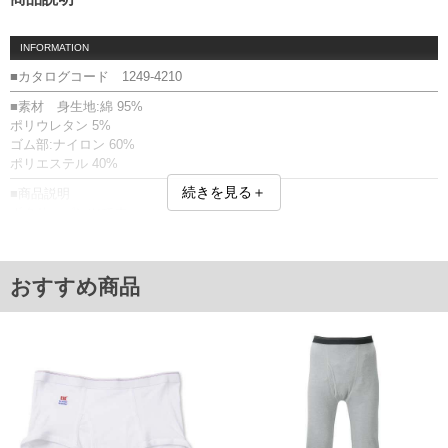
INFORMATION
■カタログコード 1249-4210
■素材 身生地:綿 95%
ポリウレタン 5%
ゴム部:ナイロン 60%
ポリエステル 40%
続きを見る＋
■商品説明
ボクサーパンツです。
【サイズについて】
サイズ表のウエストサイズは適応範囲となります。
前閉じ／ストレッチ／ボクサータイプ／ベア天竺／プリント(転写)／総柄
おすすめ商品
【返品交換について】 開封前なら返品交換できます。
■サイズ表
サイズ/ウエスト
3L/95～110
4L/105～120
5L/115～130
6L/125～140
単位はcm