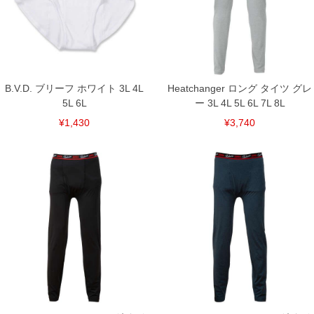
※【返品交換について】
返品交換希望の方は、商品到着後1週間以内にご連絡ください。
下着(肌着)やワイシャツは商品の性質上、返品交換不可とさせて頂いております。予め
ご了承くださいませ。
※【ボトムの裾上げをご希望の場合】
裾上げ料金は500円+税となります。
備考欄に股下●cmとご記入下さい。（裾上げ無料対象商品は1本につき税込6,000円以
B.V.D. ブリーフ ホワイト 3L 4L
Heatchanger ロング タイツ グレ
上の品が対象。1本5,999円以下の商品は有料（500円+税）となります。）
5L 6L
ー 3L 4L 5L 6L 7L 8L
出荷まで約1週間～20日間程お時間を頂く場合がございます。
尚、裾上げした商品は返品・交換不可となりますので、予めご了承下さい。
¥1,430
¥3,740
一部、お直しに対応出来ない商品がございます。(例：裾にファスナーや調節ひもが付
いている、極端なデザインが施されている等)
※商品によって若干のサイズの誤差がございます。また、お客様がご使用の環境（コ
ンピュータ画面）によって、商品の色味が若干異なる場合がございます。予めご了承
ください。
※当店での掲載商品は、実店鋪と在庫を共用しておりますので店頭での売り違い、店
舗からのお取り寄せ等により、お客様にご迷惑をお掛けしてしまう場合がございま
す。そのようなことがない様最大限に努めておりますが、もしあった場合速やかにご
連絡させて頂きますので予めご了承ください。
DETAIL