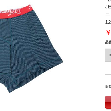
J
ニ
12
￥
品
3
個