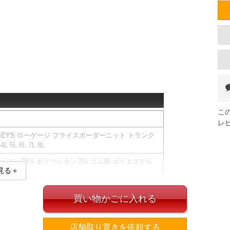
こ
レ
ERSEYS ローゲージ フライスボーダーニット トランク
 5L 6L 7L 8L
 レーヨン 28% ポリウレタン 3% ゴム部:ポリエステル
見る＋
10%
買い物かごに入れる
範囲となります。
深め設定
返品交換できます。
店舗取り置きを依頼する