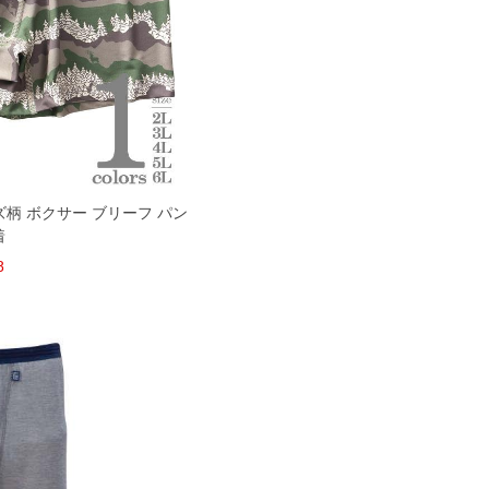
ズ柄 ボクサー ブリーフ パン
着
8