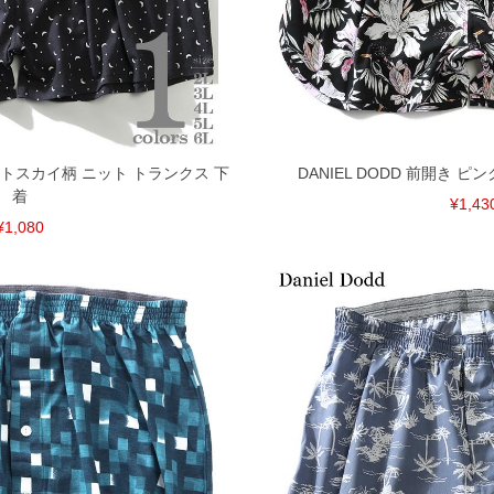
裾上げ無料対象商品は1本につき税込6,000円以上の品
料（500円+税）となります。）
頂く場合がございます。
となりますので、予めご了承下さい。
 ナイトスカイ柄 ニット トランクス 下
DANIEL DODD 前開き 
ざいます。(例：裾にファスナーや調節ひもが付いて
着
等)
¥1,43
¥1,080
間以内にご連絡ください。
質上、返品交換不可とさせて頂いております。予めご了