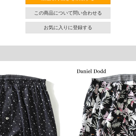
ズ表
この商品について問い合わせる
ウエスト(適応)
お気に入りに登録する
95～110
105～120
115～130
125～140
135～150
145～160
単位はcm
ございます。また、お客様がご使用の環境（コンピュ
干異なる場合がございます。予めご了承ください。
るタグのサイズ表記と異なる場合があります。お取り
下さい。
を共用しておりますので店頭での売り違い、店舗から
惑をお掛けしてしまう場合がございます。そのような
が、もしあった場合速やかにご連絡させて頂きますの