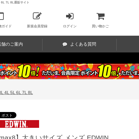
6L 7L 8L通販サイト
物ガイド
新規会員登録
ログイン
買い物かご
店舗のご案内
よくある質問
5L 6L 7L 8L
max8】大きいサイズ メンズ EDWIN