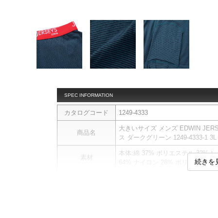
SPEC INFORMATION
カタログコード
1249-4333
大きいサイズ メンズ EDWIN J
商品名
ス ダークグリーン 1249-4333-1 3L 4L
本体:綿 37% ポリエステル 32%
素材
続きを
64% ナイロン 26% ポリウレタン 
ニットトランクスです。
【サイズについて】
商品説明
サイズ表のウエストサイズは適応
前立て両開き／ストレッチ／股上
【返品交換について】開封前なら