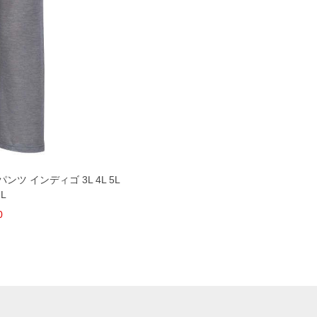
ンツ インディゴ 3L 4L 5L
8L
0