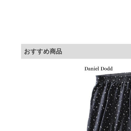
サイ
サイズ
3L
4L
5L
おすすめ商品
6L
7L
8L
※商品によって若干のサイズの誤差が
ータ画面）によって、商品の色味が若
※上記サイズが実際の商品に付いてい
扱い前に商品付属タグの記載もご確認
※当店での掲載商品は、実店鋪と在庫
のお取り寄せ等により、お客様にご迷
ことがない様最大限に努めております