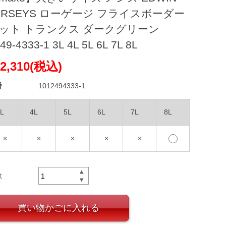
ERSEYS ローゲージ フライスボーダー
ット トランクス ダークグリーン
49-4333-1 3L 4L 5L 6L 7L 8L
2,310(税込)
番
1012494333-1
L
4L
5L
6L
7L
8L
×
×
×
×
×
数
買い物かごに入れる