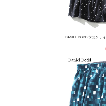
で予めご了承ください。
※【ボトムの裾上げをご希望の場合】
裾上げ料金は500円+税となります。
ご注意
備考欄に股下●cmとご記入下さい。（
が対象。1本5,999円以下の商品は有
出荷まで約1週間～20日間程お時間を
尚、裾上げした商品は返品・交換不可
DANIEL DODD 前開き
一部、お直しに対応出来ない商品がご
いる、極端なデザインが施されている
※【返品交換について】
返品交換希望の方は、商品到着後1週
下着(肌着)やワイシャツは商品の性
承くださいませ。
DETAIL