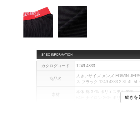
SPEC INFORMATION
カタログコード
1249-4333
大きいサイズ メンズ EDWIN J
商品名
ス ブラック 1249-4333-2 3L 4L 5L 6
本体:綿 37% ポリエステル 32%
素材
続きを
64% ナイロン 26% ポリウレタン 
ニットトランクスです。
【サイズについて】
商品説明
サイズ表のウエストサイズは適応
前立て両開き／ストレッチ／股上
【返品交換について】開封前なら