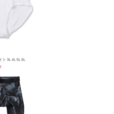
 3L 4L 5L 6L
0