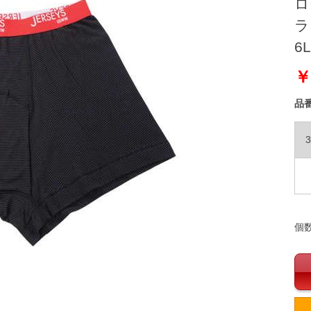
ロ
ラ
6L
￥
品
3
個