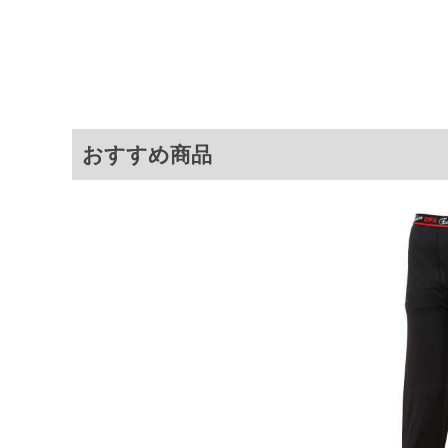
サイ
サイズ
3L
4L
5L
おすすめ商品
6L
7L
8L
※商品によって若干のサイズの誤差が
ータ画面）によって、商品の色味が若
※上記サイズが実際の商品に付いてい
扱い前に商品付属タグの記載もご確認
※当店での掲載商品は、実店鋪と在庫
のお取り寄せ等により、お客様にご迷
ことがない様最大限に努めております
で予めご了承ください。