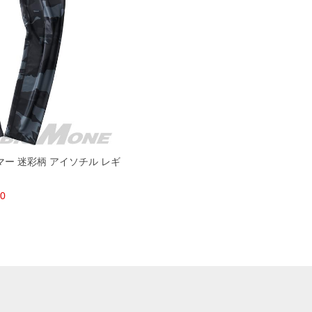
ーマー 迷彩柄 アイソチル レギ
80