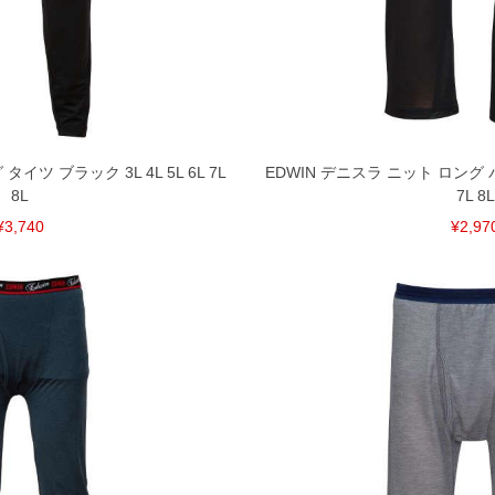
裾上げ無料対象商品は1本につき税込6,000円以上の品
料（500円+税）となります。）
頂く場合がございます。
となりますので、予めご了承下さい。
ざいます。(例：裾にファスナーや調節ひもが付いて
 タイツ ブラック 3L 4L 5L 6L 7L
EDWIN デニスラ ニット ロング パン
等)
8L
7L 8L
¥3,740
¥2,97
間以内にご連絡ください。
質上、返品交換不可とさせて頂いております。予めご了