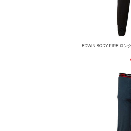
※【ボトムの裾上げをご希望の場合】
裾上げ料金は500円+税となります。
ご注意
備考欄に股下●cmとご記入下さい。（
が対象。1本5,999円以下の商品は有
出荷まで約1週間～20日間程お時間を
尚、裾上げした商品は返品・交換不可
一部、お直しに対応出来ない商品がご
EDWIN BODY FIRE ロング
いる、極端なデザインが施されている
※【返品交換について】
返品交換希望の方は、商品到着後1週
下着(肌着)やワイシャツは商品の性
承くださいませ。
DETAIL