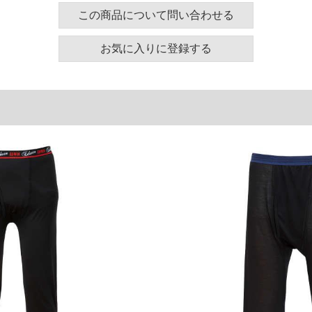
ズ表
この商品について問い合わせる
ウエスト(適応)
お気に入りに登録する
95～110
105～120
115～130
125～140
135～150
145～160
単位はcm
ございます。また、お客様がご使用の環境（コンピュ
干異なる場合がございます。予めご了承ください。
るタグのサイズ表記と異なる場合があります。お取り
下さい。
を共用しておりますので店頭での売り違い、店舗から
惑をお掛けしてしまう場合がございます。そのような
が、もしあった場合速やかにご連絡させて頂きますの