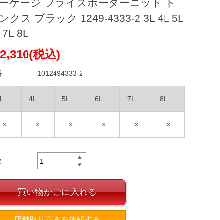
ーゲージ フライスボーダーニット ト
ンクス ブラック 1249-4333-2 3L 4L 5L
 7L 8L
2,310(税込)
番
1012494333-2
L
4L
5L
6L
7L
8L
×
×
×
×
×
×
数
買い物かごに入れる
店舗取り置きを依頼する