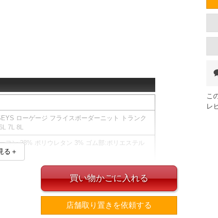
こ
レ
ERSEYS ローゲージ フライスボーダーニット トランク
L 7L 8L
 レーヨン 28% ポリウレタン 3% ゴム部:ポリエステル
見る＋
10%
買い物かごに入れる
範囲となります。
深め設定
返品交換できます。
店舗取り置きを依頼する