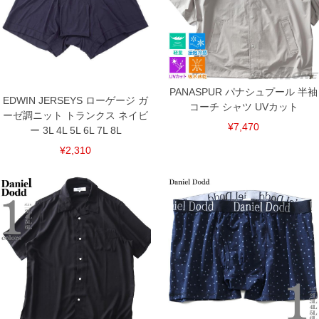
※【返品交換について】
返品交換希望の方は、商品到着後1週間以内にご連絡ください。
下着(肌着)やワイシャツは商品の性質上、返品交換不可とさせて頂いております。予め
ご了承くださいませ。
※【ボトムの裾上げをご希望の場合】
裾上げ料金は500円+税となります。
PANASPUR パナシュプール 半袖
備考欄に股下●cmとご記入下さい。（裾上げ無料対象商品は1本につき税込6,000円以
EDWIN JERSEYS ローゲージ ガ
コーチ シャツ UVカット
上の品が対象。1本5,999円以下の商品は有料（500円+税）となります。）
ーゼ調ニット トランクス ネイビ
出荷まで約1週間～20日間程お時間を頂く場合がございます。
¥7,470
ー 3L 4L 5L 6L 7L 8L
尚、裾上げした商品は返品・交換不可となりますので、予めご了承下さい。
一部、お直しに対応出来ない商品がございます。(例：裾にファスナーや調節ひもが付
¥2,310
いている、極端なデザインが施されている等)
※商品によって若干のサイズの誤差がございます。また、お客様がご使用の環境（コ
ンピュータ画面）によって、商品の色味が若干異なる場合がございます。予めご了承
ください。
※当店での掲載商品は、実店鋪と在庫を共用しておりますので店頭での売り違い、店
舗からのお取り寄せ等により、お客様にご迷惑をお掛けしてしまう場合がございま
す。そのようなことがない様最大限に努めておりますが、もしあった場合速やかにご
連絡させて頂きますので予めご了承ください。
DETAIL