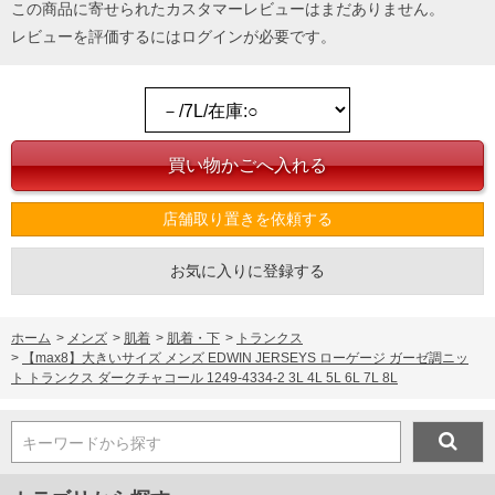
この商品に寄せられたカスタマーレビューはまだありません。
レビューを評価するには
ログイン
が必要です。
店舗取り置きを依頼する
お気に入りに登録する
ホーム
>
メンズ
>
肌着
>
肌着・下
>
トランクス
>
【max8】大きいサイズ メンズ EDWIN JERSEYS ローゲージ ガーゼ調ニッ
ト トランクス ダークチャコール 1249-4334-2 3L 4L 5L 6L 7L 8L
キーワードから探す