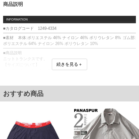
商品説明
INFORMATION
■カタログコード 1249-4334
■素材 本体:ポリエステル 46% ナイロン 46% ポリウレタン 8% ゴム部:
ポリエステル 64% ナイロン 26% ポリウレタン 10%
■商品説明
ニットトランクスです。
続きを見る＋
【サイズについて】
サイズ表のウエストサイズは適応範囲となります。
前立て両開き／ストレッチ／股上深め設定
【返品交換について】開封前なら返品交換できます。
■サイズ表
おすすめ商品
サイズ/ウエスト(適応)
3L/95～110
4L/105～120
5L/115～130
6L/125～140
7L/135～150
8L/145～160
単位はcm