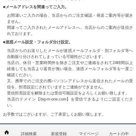
■メールアドレスを間違ってご入力。
お間違いご入力の場合、当店からのご注文確認・発送ご案内等が届き
ません。
間違ってご入力されたメールアドレスへ、当店からのご案内が送信さ
れております。
■迷惑メール設定・フォルダ分け設定。
当店からのお送りしたメールが迷惑メールフォルダ・別フォルダ等へ
自動振り分けされてしまっている可能性がございます。
当店の、休日・営業時間外を除きご注文やご連絡をされて24時間以上
経過しても当店より返答が無い場合、迷惑メールフォルダ等を一度ご
確認ください。
又、携帯でのご注文の際パソコンアドレスから送信されたメールの受
信を、拒否設定にされていますとご連絡ができません。
受信拒否設定を解除または受信可能設定をよろしくお願い致します。
当店のドメイン【big-m-one.com】を受信できるようにご設定くださ
い。
お手数ではございますが、ご了承宜しくお願い致します。
詳細検索
新規登録
マイページ
カートの中