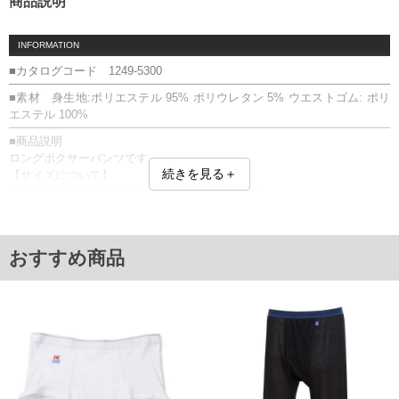
商品説明
INFORMATION
■カタログコード 1249-5300
■素材 身生地:ポリエステル 95% ポリウレタン 5% ウエストゴム: ポリ
エステル 100%
■商品説明
ロングボクサーパンツです。
続きを見る＋
【サイズについて】
サイズ表のウエストサイズは適応範囲となります。
【素材】
つるっとした手触りのポリエステル素材。
ストレッチ素材が編みこまれており、伸び感のあるベア天竺生地。
おすすめ商品
前開き／ボクサータイプ／ポリエステルベア天竺／ストレッチ
【返品交換について】 開封前なら返品交換できます。
■サイズ表
サイズ/ウエスト(適応)
3L/95～110
4L/105～120
5L/115～130
6L/125～140