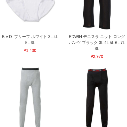
7L/135～150
8L/145～160
単位はcm
※【返品交換について】
返品交換希望の方は、商品到着後1週間以内にご連絡ください。
下着(肌着)やワイシャツは商品の性質上、返品交換不可とさせて頂いております。予め
ご了承くださいませ。
B.V.D. ブリーフ ホワイト 3L 4L
EDWIN デニスラ ニット ロング
5L 6L
パンツ ブラック 3L 4L 5L 6L 7L
※【ボトムの裾上げをご希望の場合】
裾上げ料金は500円+税となります。
8L
¥1,430
備考欄に股下●cmとご記入下さい。（裾上げ無料対象商品は1本につき税込6,000円以
上の品が対象。1本5,999円以下の商品は有料（500円+税）となります。）
¥2,970
出荷まで約1週間～20日間程お時間を頂く場合がございます。
尚、裾上げした商品は返品・交換不可となりますので、予めご了承下さい。
一部、お直しに対応出来ない商品がございます。(例：裾にファスナーや調節ひもが付
いている、極端なデザインが施されている等)
※商品によって若干のサイズの誤差がございます。また、お客様がご使用の環境（コ
ンピュータ画面）によって、商品の色味が若干異なる場合がございます。予めご了承
ください。
※当店での掲載商品は、実店鋪と在庫を共用しておりますので店頭での売り違い、店
舗からのお取り寄せ等により、お客様にご迷惑をお掛けしてしまう場合がございま
す。そのようなことがない様最大限に努めておりますが、もしあった場合速やかにご
連絡させて頂きますので予めご了承ください。
DETAIL