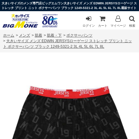
大きいサイズのメンズ専門店ビッグエムワン大きいサイズ メンズ EDWIN JERSYSローゲージ ス
トレッチ プリント ニット ボクサーパンツ ブラック 1249-5321-2 3L 4L 5L 6L 7L 8L通販サイト
ログイン
カート
マイページ
検索
ホーム
>
メンズ
>
肌着
>
肌着・下
>
ボクサーパンツ
>
大きいサイズ メンズ EDWIN JERSYSローゲージ ストレッチ プリント ニッ
ト ボクサーパンツ ブラック 1249-5321-2 3L 4L 5L 6L 7L 8L