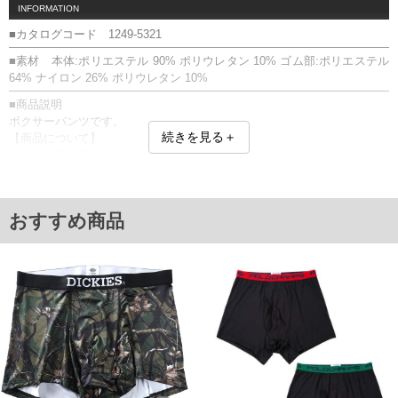
INFORMATION
■カタログコード 1249-5321
■素材 本体:ポリエステル 90% ポリウレタン 10% ゴム部:ポリエステル
64% ナイロン 26% ポリウレタン 10%
■商品説明
ボクサーパンツです。
続きを見る＋
【商品について】
こちらは予約商品になります。
仕様、素材、及び画像のカラーが、実際に入荷する商品と若干異なる場
合がございます。
【サイズについて】
おすすめ商品
サイズ表のウエストサイズは適応範囲となります。
ストレッチ／前立て両開き
【返品交換について】開封前なら返品交換できます。
■サイズ表
サイズ/ウエスト(適応)
3L/95～110
4L/105～120
5L/115～130
6L/125～140
7L/135～150