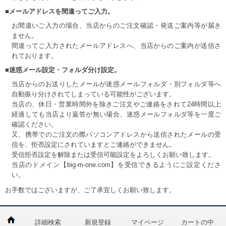
■メールアドレスを間違ってご入力。
お間違いご入力の場合、当店からのご注文確認・発送ご案内等が届き
ません。
間違ってご入力されたメールアドレスへ、当店からのご案内が送信さ
れております。
■迷惑メール設定・フォルダ分け設定。
当店からのお送りしたメールが迷惑メールフォルダ・別フォルダ等へ
自動振り分けされてしまっている可能性がございます。
当店の、休日・営業時間外を除きご注文やご連絡をされて24時間以上
経過しても当店より返答が無い場合、迷惑メールフォルダ等を一度ご
確認ください。
又、携帯でのご注文の際パソコンアドレスから送信されたメールの受
信を、拒否設定にされていますとご連絡ができません。
受信拒否設定を解除または受信可能設定をよろしくお願い致します。
当店のドメイン【big-m-one.com】を受信できるようにご設定くださ
い。
お手数ではございますが、ご了承宜しくお願い致します。
詳細検索
新規登録
マイページ
カートの中