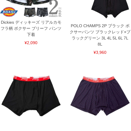
8L/145～160
単位はcm
※【返品交換について】
返品交換希望の方は、商品到着後1週間以内にご連絡ください。
Dickies ディッキーズ リアルカモ
下着(肌着)やワイシャツは商品の性質上、返品交換不可とさせて頂いております。予め
POLO CHAMPS 2P ブラック ボ
フラ柄 ボクサー ブリーフ パンツ
ご了承くださいませ。
クサーパンツ ブラックレッド×ブ
下着
※【ボトムの裾上げをご希望の場合】
ラックグリーン 3L 4L 5L 6L 7L
裾上げ料金は500円+税となります。
¥2,090
8L
備考欄に股下●cmとご記入下さい。（裾上げ無料対象商品は1本につき税込6,000円以
上の品が対象。1本5,999円以下の商品は有料（500円+税）となります。）
¥3,960
出荷まで約1週間～20日間程お時間を頂く場合がございます。
尚、裾上げした商品は返品・交換不可となりますので、予めご了承下さい。
一部、お直しに対応出来ない商品がございます。(例：裾にファスナーや調節ひもが付
いている、極端なデザインが施されている等)
※商品によって若干のサイズの誤差がございます。また、お客様がご使用の環境（コ
ンピュータ画面）によって、商品の色味が若干異なる場合がございます。予めご了承
ください。
※当店での掲載商品は、実店鋪と在庫を共用しておりますので店頭での売り違い、店
舗からのお取り寄せ等により、お客様にご迷惑をお掛けしてしまう場合がございま
す。そのようなことがない様最大限に努めておりますが、もしあった場合速やかにご
連絡させて頂きますので予めご了承ください。
DETAIL