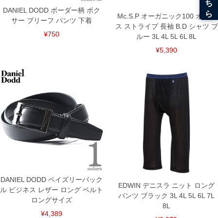
DANIEL DODD ボーダー柄 ボク
Mc.S.P オーガニック100 オック
サー ブリーフ パンツ 下着
ス ストライプ 長袖 B.D シャツ ブ
¥750
ルー 3L 4L 5L 6L 8L
¥5,390
DANIEL DODD ペイズリーバック
EDWIN デニスラ ニット ロング
ル ビジネス レザー ロング ベルト
パンツ ブラック 3L 4L 5L 6L 7L
ロングサイズ
8L
¥4,389