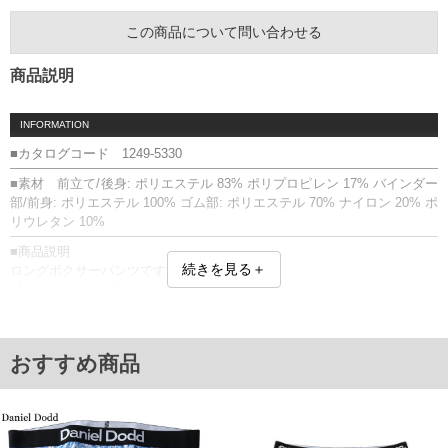
この商品について問い合わせる
商品説明
INFORMATION
■カタログコード 1249-5330
■素材 前立て/後身: ポリエステル 83% ポリプロピレン 17% バインダー
部/前身: ポリエステル 100% ゴム部: ポリエステル 70% ナイロン 20% ポ
リウレタン 10%
■商品説明
続きを見る＋
ロングボクサーパンツです。
【サイズについて】
サイズ表のウエストサイズは適応範囲となります。
前開き／ボクサータイプ／膝上丈／遮熱／軽量／メッシュ／速乾／
EXTREME DRY
おすすめ商品
【返品交換について】 開封前なら返品交換できます。
■サイズ表
サイズ/ウエスト(適応)/股下/総丈
3L/95～110/23/52