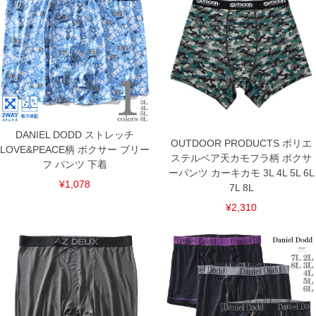
4L/105～120/24/54.5
5L/115～130/25/57
6L/125～140/26/59.5
7L/135～150/27/62
8L/145～160/28/64.5
単位はcm
※【返品交換について】
返品交換希望の方は、商品到着後1週間以内にご連絡ください。
下着(肌着)やワイシャツは商品の性質上、返品交換不可とさせて頂いております。予め
ご了承くださいませ。
DANIEL DODD ストレッチ
OUTDOOR PRODUCTS ポリエ
※【ボトムの裾上げをご希望の場合】
LOVE&PEACE柄 ボクサー ブリー
裾上げ料金は500円+税となります。
ステルベア天カモフラ柄 ボクサ
フ パンツ 下着
備考欄に股下●cmとご記入下さい。（裾上げ無料対象商品は1本につき税込6,000円以
ーパンツ カーキカモ 3L 4L 5L 6L
上の品が対象。1本5,999円以下の商品は有料（500円+税）となります。）
¥1,078
7L 8L
出荷まで約1週間～20日間程お時間を頂く場合がございます。
尚、裾上げした商品は返品・交換不可となりますので、予めご了承下さい。
¥2,310
一部、お直しに対応出来ない商品がございます。(例：裾にファスナーや調節ひもが付
いている、極端なデザインが施されている等)
※商品によって若干のサイズの誤差がございます。また、お客様がご使用の環境（コ
ンピュータ画面）によって、商品の色味が若干異なる場合がございます。予めご了承
ください。
※当店での掲載商品は、実店鋪と在庫を共用しておりますので店頭での売り違い、店
舗からのお取り寄せ等により、お客様にご迷惑をお掛けしてしまう場合がございま
す。そのようなことがない様最大限に努めておりますが、もしあった場合速やかにご
連絡させて頂きますので予めご了承ください。