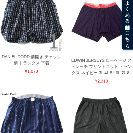
4L/105～120/80
5L/115～130/84
6L/125～140/88
7L/135～150/92
8L/145～160/96
単位はcm
※【返品交換について】
返品交換希望の方は、商品到着後1週間以内にご連絡ください。
下着(肌着)やワイシャツは商品の性質上、返品交換不可とさせて頂いております。予め
ご了承くださいませ。
DANIEL DODD 前開き チェック
EDWIN JERSEYS ローゲージ ス
※【ボトムの裾上げをご希望の場合】
柄 トランクス 下着
裾上げ料金は500円+税となります。
トレッチ プリントニット トラン
備考欄に股下●cmとご記入下さい。（裾上げ無料対象商品は1本につき税込6,000円以
¥1,070
クス ネイビー 3L 4L 5L 6L 7L 8L
上の品が対象。1本5,999円以下の商品は有料（500円+税）となります。）
出荷まで約1週間～20日間程お時間を頂く場合がございます。
¥2,310
尚、裾上げした商品は返品・交換不可となりますので、予めご了承下さい。
一部、お直しに対応出来ない商品がございます。(例：裾にファスナーや調節ひもが付
いている、極端なデザインが施されている等)
※商品によって若干のサイズの誤差がございます。また、お客様がご使用の環境（コ
ンピュータ画面）によって、商品の色味が若干異なる場合がございます。予めご了承
ください。
※当店での掲載商品は、実店鋪と在庫を共用しておりますので店頭での売り違い、店
舗からのお取り寄せ等により、お客様にご迷惑をお掛けしてしまう場合がございま
す。そのようなことがない様最大限に努めておりますが、もしあった場合速やかにご
連絡させて頂きますので予めご了承ください。