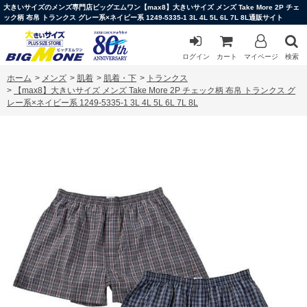
大きいサイズのメンズ専門店ビッグエムワン【max8】大きいサイズ メンズ Take More 2P チェ
ック柄 布帛 トランクス グレー系×ネイビー系 1249-5335-1 3L 4L 5L 6L 7L 8L通販サイト
ログイン
カート
マイページ
検索
ホーム
>
メンズ
>
肌着
>
肌着・下
>
トランクス
>
【max8】大きいサイズ メンズ Take More 2P チェック柄 布帛 トランクス グ
レー系×ネイビー系 1249-5335-1 3L 4L 5L 6L 7L 8L