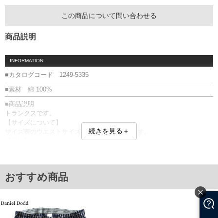
この商品について問い合わせる
商品説明
INFORMATION
■カタログコード 1249-5335
■素材 綿 100%
■商品説明
トランクスです。
【サイズについて】
続きを見る＋
サイズ表のウエストサイズは適応範囲となります。
【素材】
綿100％素材の布帛生地。伸び感はありません。
前開き(ボタン)／2P(2枚組)／前立て部分消臭糸使用／サイドスリット／
お腹周りゆったり設計
おすすめ商品
【返品交換について】 開封前なら返品交換できます。
■サイズ表
サイズ/ウエスト(適応)/裾口
3L/95～110/76