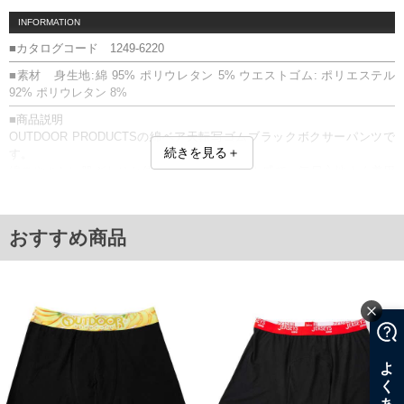
INFORMATION
■カタログコード 1249-6220
■素材 身生地:綿 95% ポリウレタン 5% ウエストゴム: ポリエステル
92% ポリウレタン 8%
■商品説明
OUTDOOR PRODUCTSの綿ベア天転写ゴムブラックボクサーパンツで
続きを見る＋
す。
綿のやさしい肌ざわりと伸縮性のあるフィット感で、毎日心地よく着用
できます。
【サイズについて】
サイズ表のウエストサイズは適応範囲となります。
おすすめ商品
前閉じ／ストレッチ／ボクサータイプ／プリント
【返品交換について】開封前なら返品交換できます。
■サイズ表
サイズ/ウエスト(適応)
3L/95～110
4L/105～120
5L/115～130
6L/125～140
7L/135～150
8L/145～160