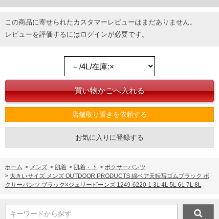
この商品に寄せられたカスタマーレビューはまだありません。
レビューを評価するには
ログイン
が必要です。
店舗取り置きを依頼する
お気に入りに登録する
ホーム
>
メンズ
>
肌着
>
肌着・下
>
ボクサーパンツ
>
大きいサイズ メンズ OUTDOOR PRODUCTS 綿ベア天転写ゴムブラック ボ
クサーパンツ ブラック×ジェリービーンズ 1249-6220-1 3L 4L 5L 6L 7L 8L
キーワードから探す