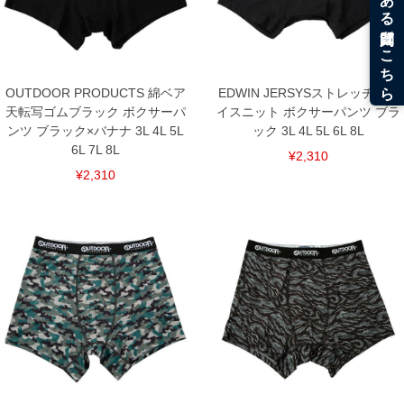
単位はcm
※【返品交換について】
返品交換希望の方は、商品到着後1週間以内にご連絡ください。
下着(肌着)やワイシャツは商品の性質上、返品交換不可とさせて頂いております。予め
ご了承くださいませ。
OUTDOOR PRODUCTS 綿ベア
EDWIN JERSYSストレッチフラ
天転写ゴムブラック ボクサーパ
イスニット ボクサーパンツ ブラ
※【ボトムの裾上げをご希望の場合】
裾上げ料金は500円+税となります。
ンツ ブラック×バナナ 3L 4L 5L
ック 3L 4L 5L 6L 8L
備考欄に股下●cmとご記入下さい。（裾上げ無料対象商品は1本につき税込6,000円以
6L 7L 8L
上の品が対象。1本5,999円以下の商品は有料（500円+税）となります。）
¥2,310
出荷まで約1週間～20日間程お時間を頂く場合がございます。
¥2,310
尚、裾上げした商品は返品・交換不可となりますので、予めご了承下さい。
一部、お直しに対応出来ない商品がございます。(例：裾にファスナーや調節ひもが付
いている、極端なデザインが施されている等)
※商品によって若干のサイズの誤差がございます。また、お客様がご使用の環境（コ
ンピュータ画面）によって、商品の色味が若干異なる場合がございます。予めご了承
ください。
※当店での掲載商品は、実店鋪と在庫を共用しておりますので店頭での売り違い、店
舗からのお取り寄せ等により、お客様にご迷惑をお掛けしてしまう場合がございま
す。そのようなことがない様最大限に努めておりますが、もしあった場合速やかにご
連絡させて頂きますので予めご了承ください。
DETAIL