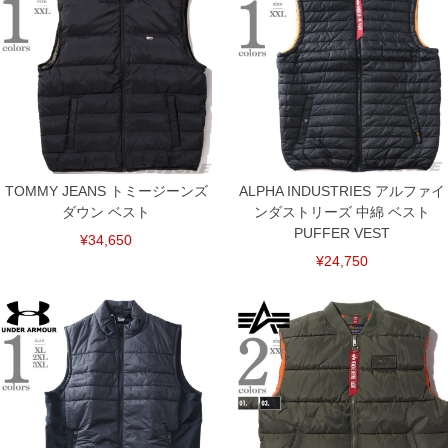
単位はcm
※【返品交換について】
返品交換希望の方は、商品到着後1週間以内にご連絡ください。
下着(肌着)やワイシャツは商品の性質上、返品交換不可とさせて頂いております。予め
ご了承くださいませ。
※【ボトムの裾上げをご希望の場合】
裾上げ料金は500円+税となります。
備考欄に股下●cmとご記入下さい。（裾上げ無料対象商品は1本につき税込6,000円以
上の品が対象。1本5,999円以下の商品は有料（500円+税）となります。）
出荷まで約1週間～20日間程お時間を頂く場合がございます。
尚、裾上げした商品は返品・交換不可となりますので、予めご了承下さい。
TOMMY JEANS トミージーンズ
ALPHA INDUSTRIES アルファイ
一部、お直しに対応出来ない商品がございます。(例：裾にファスナーや調節ひもが付
ダウン ベスト
ンダストリーズ 中綿 ベスト
いている、極端なデザインが施されている等)
PUFFER VEST
¥34,650
※商品によって若干のサイズの誤差がございます。また、お客様がご使用の環境（コ
¥24,750
ンピュータ画面）によって、商品の色味が若干異なる場合がございます。予めご了承
ください。
※当店での掲載商品は、実店鋪と在庫を共用しておりますので店頭での売り違い、店
舗からのお取り寄せ等により、お客様にご迷惑をお掛けしてしまう場合がございま
す。そのようなことがない様最大限に努めておりますが、もしあった場合速やかにご
連絡させて頂きますので予めご了承ください。
DETAIL