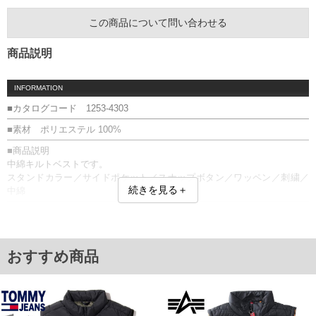
この商品について問い合わせる
商品説明
INFORMATION
■カタログコード 1253-4303
■素材 ポリエステル 100%
■商品説明
中綿キルトベストです。
スタンドカラー／サイドポケット／スナップボタン／ワッペン／刺繍／
続きを見る＋
中綿
■サイズ表
サイズ/バスト/総丈/裾周り/肩幅/アームホール
3L/140/76/140/53/56
4L/150/78/150/55/60
おすすめ商品
5L/160/80/160/57/64
6L/170/82/170/59/68
7L/180/84/180/61/72
8L/190/86/190/63/76