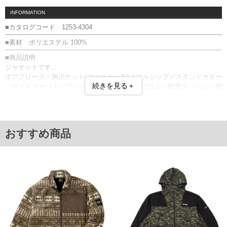
INFORMATION
■カタログコード 1253-4304
■素材 ポリエステル 100%
■商品説明
ジャケットです。
ボアフリース／胸ポケット(ファスナー有)／フルジップ／スタンドカラー
続きを見る＋
／サイドポケット／ワッペン／刺繍／袖・裾口ゴム／総裏メッシュ／総
柄
■サイズ表
サイズ/バスト/総丈/裾周り/肩幅/袖丈
3L/136/78/126/60/61
おすすめ商品
4L/146/80/136/62/62
5L/156/82/146/64/63
6L/166/84/156/66/64
7L/176/86/166/68/65
8L/186/88/176/70/66
単位はcm
※【返品交換について】
返品交換希望の方は、商品到着後1週間以内にご連絡ください。
下着(肌着)やワイシャツは商品の性質上、返品交換不可とさせて頂いております。予め