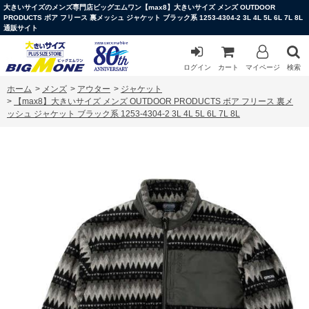
大きいサイズのメンズ専門店ビッグエムワン【max8】大きいサイズ メンズ OUTDOOR
PRODUCTS ボア フリース 裏メッシュ ジャケット ブラック系 1253-4304-2 3L 4L 5L 6L 7L 8L
通販サイト
ログイン
カート
マイページ
検索
ホーム
>
メンズ
>
アウター
>
ジャケット
>
【max8】大きいサイズ メンズ OUTDOOR PRODUCTS ボア フリース 裏メ
ッシュ ジャケット ブラック系 1253-4304-2 3L 4L 5L 6L 7L 8L