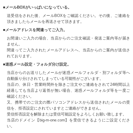
■メールBOXがいっぱいになっている。
送受信をされた後、メールBOXをご確認ください。その後、ご連絡を
頂きましたらメールを再送させて頂きます。
■メールアドレスを間違ってご入力。
お間違いご入力の場合、当店からのご注文確認・発送ご案内等が届き
ません。
間違ってご入力されたメールアドレスへ、当店からのご案内が送信さ
れております。
■迷惑メール設定・フォルダ分け設定。
当店からのお送りしたメールが迷惑メールフォルダ・別フォルダ等へ
自動振り分けされてしまっている可能性がございます。
当店の、休日・営業時間外を除きご注文やご連絡をされて24時間以上
経過しても当店より返答が無い場合、迷惑メールフォルダ等を一度ご
確認ください。
又、携帯でのご注文の際パソコンアドレスから送信されたメールの受
信を、拒否設定にされていますとご連絡ができません。
受信拒否設定を解除または受信可能設定をよろしくお願い致します。
当店のドメイン【big-m-one.com】を受信できるようにご設定くださ
い。