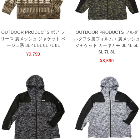
ご了承くださいませ。
※【ボトムの裾上げをご希望の場合】
裾上げ料金は500円+税となります。
備考欄に股下●cmとご記入下さい。（裾上げ無料対象商品は1本につき税込6,000円以
上の品が対象。1本5,999円以下の商品は有料（500円+税）となります。）
出荷まで約1週間～20日間程お時間を頂く場合がございます。
OUTDOOR PRODUCTS ボア フ
OUTDOOR PRODUCTS フルダ
尚、裾上げした商品は返品・交換不可となりますので、予めご了承下さい。
リース 裏メッシュ ジャケット ベ
ルタフタ裏フィルム + 裏メッシュ
一部、お直しに対応出来ない商品がございます。(例：裾にファスナーや調節ひもが付
いている、極端なデザインが施されている等)
ージュ系 3L 4L 5L 6L 7L 8L
ジャケット カーキカモ 3L 4L 5L
6L 7L 8L
※商品によって若干のサイズの誤差がございます。また、お客様がご使用の環境（コ
¥9,790
ンピュータ画面）によって、商品の色味が若干異なる場合がございます。予めご了承
¥8,690
ください。
※当店での掲載商品は、実店鋪と在庫を共用しておりますので店頭での売り違い、店
舗からのお取り寄せ等により、お客様にご迷惑をお掛けしてしまう場合がございま
す。そのようなことがない様最大限に努めておりますが、もしあった場合速やかにご
連絡させて頂きますので予めご了承ください。
DETAIL