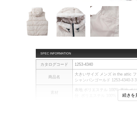
SPEC INFORMATION
カタログコード
1253-4340
大きいサイズ メンズ in the at
商品名
シャンパンゴールド 1253-4340-3 3L 
表地:ポリエステル 100% 裏地:ポ
素材
続きを
分: ポリエステル 100% 切替部分:
【商品について】
こちらは予約商品になります。
仕様、素材、及び画像のカラーが
商品説明
す。
ベストです。
フルジップ／スタンドカラー／サイ