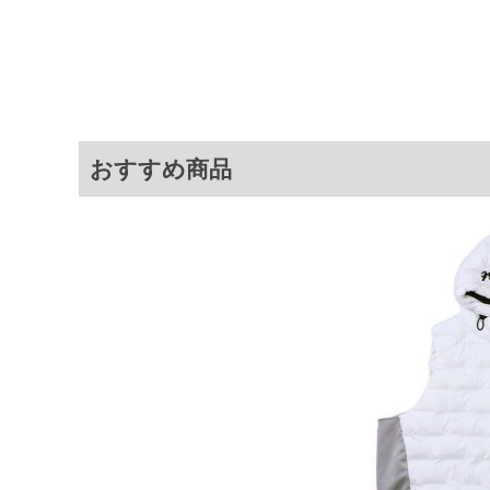
(ラバー)／中綿入り
サイ
サイズ
バスト
総丈
裾
3L
140
78
おすすめ商品
4L
150
80
5L
160
82
6L
170
84
※商品によって若干のサイズの誤差が
ータ画面）によって、商品の色味が若
※上記サイズが実際の商品に付いてい
扱い前に商品付属タグの記載もご確認
※当店での掲載商品は、実店鋪と在庫
のお取り寄せ等により、お客様にご迷
ことがない様最大限に努めております
で予めご了承ください。