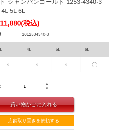
ト シャンパンゴールド 1253-4340-3
 4L 5L 6L
11,880(税込)
番
1012534340-3
L
4L
5L
6L
×
×
×
数
買い物かごに入れる
店舗取り置きを依頼する