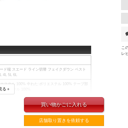
こ
レ
tic フード端 スエード ライン切替 フェイクダウン ベスト
4L 5L 6L
リエステル 100% 中わた:ポリエステル 100% テープ部
見る＋
ポリエステル 100%
買い物かごに入れる
、実際に入荷する商品と若干異なる場合がございま
店舗取り置きを依頼する
ドポケット／フード(調節スピンドル有)／プリント