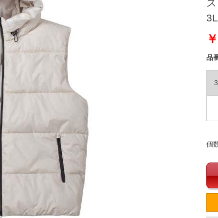
ス
3L
￥
品
3
個