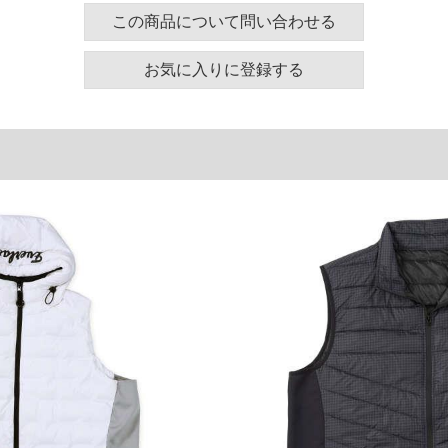
この商品について問い合わせる
ズ表
お気に入りに登録する
周り
肩幅
アームホール
126
53
58
136
55
62
146
57
66
156
59
70
単位はcm
ございます。また、お客様がご使用の環境（コンピュ
干異なる場合がございます。予めご了承ください。
るタグのサイズ表記と異なる場合があります。お取り
下さい。
を共用しておりますので店頭での売り違い、店舗から
惑をお掛けしてしまう場合がございます。そのような
が、もしあった場合速やかにご連絡させて頂きますの