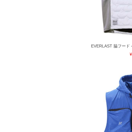
※【ボトムの裾上げをご希望の場合】
裾上げ料金は500円+税となります。
ご注意
備考欄に股下●cmとご記入下さい。（
が対象。1本5,999円以下の商品は有
出荷まで約1週間～20日間程お時間を
尚、裾上げした商品は返品・交換不可
一部、お直しに対応出来ない商品がご
いる、極端なデザインが施されている
EVERLAST 脇フード ベ
※【返品交換について】
¥
返品交換希望の方は、商品到着後1週
下着(肌着)やワイシャツは商品の性
承くださいませ。
DETAIL