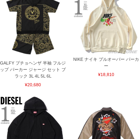
6L/172/84/146/99/24
単位はcm
※【返品交換について】
返品交換希望の方は、商品到着後1週間以内にご連絡ください。
下着(肌着)やワイシャツは商品の性質上、返品交換不可とさせて頂いております。予め
ご了承くださいませ。
※【ボトムの裾上げをご希望の場合】
裾上げ料金は500円+税となります。
備考欄に股下●cmとご記入下さい。（裾上げ無料対象商品は1本につき税込6,000円以
上の品が対象。1本5,999円以下の商品は有料（500円+税）となります。）
NIKE ナイキ プルオーバー パーカ
出荷まで約1週間～20日間程お時間を頂く場合がございます。
GALFY プチョヘンザ 半袖 フルジ
尚、裾上げした商品は返品・交換不可となりますので、予めご了承下さい。
ー
ップ パーカー ジャージ セット ブ
一部、お直しに対応出来ない商品がございます。(例：裾にファスナーや調節ひもが付
¥18,810
いている、極端なデザインが施されている等)
ラック 3L 4L 5L 6L
※商品によって若干のサイズの誤差がございます。また、お客様がご使用の環境（コ
¥20,680
ンピュータ画面）によって、商品の色味が若干異なる場合がございます。予めご了承
ください。
※当店での掲載商品は、実店鋪と在庫を共用しておりますので店頭での売り違い、店
舗からのお取り寄せ等により、お客様にご迷惑をお掛けしてしまう場合がございま
す。そのようなことがない様最大限に努めておりますが、もしあった場合速やかにご
連絡させて頂きますので予めご了承ください。
DETAIL