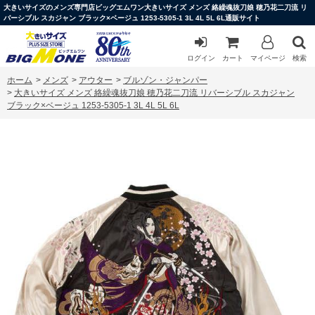
大きいサイズのメンズ専門店ビッグエムワン大きいサイズ メンズ 絡繰魂抜刀娘 穂乃花二刀流 リ
バーシブル スカジャン ブラック×ベージュ 1253-5305-1 3L 4L 5L 6L通販サイト
ログイン
カート
マイページ
検索
ホーム
>
メンズ
>
アウター
>
ブルゾン・ジャンパー
>
大きいサイズ メンズ 絡繰魂抜刀娘 穂乃花二刀流 リバーシブル スカジャン
ブラック×ベージュ 1253-5305-1 3L 4L 5L 6L