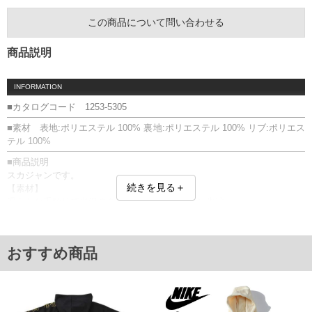
この商品について問い合わせる
商品説明
INFORMATION
■カタログコード 1253-5305
■素材 表地:ポリエステル 100% 裏地:ポリエステル 100% リブ:ポリエス
テル 100%
■商品説明
スカジャンです。
続きを見る＋
【素材】
滑らかな手触りで光沢のあるポリエステルサテン生地。
リバーシブル／サイドポケット／スタンドカラー／フルジップ／ラグラ
ン袖／リブ(襟・袖口・裾)／刺繍
■サイズ表
おすすめ商品
サイズ/バスト/総丈/裾周り/裄丈/袖口
3L/142/78/116/93/22
4L/152/80/126/95/22
5L/162/82/136/97/24