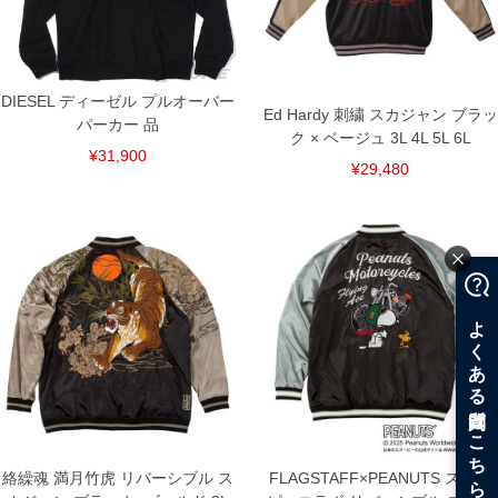
DIESEL ディーゼル プルオーバー
Ed Hardy 刺繍 スカジャン ブラッ
パーカー 品
ク × ベージュ 3L 4L 5L 6L
¥31,900
¥29,480
絡繰魂 満月竹虎 リバーシブル ス
FLAGSTAFF×PEANUTS スヌー