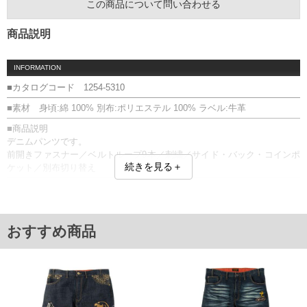
この商品について問い合わせる
商品説明
INFORMATION
■カタログコード 1254-5310
■素材 身頃:綿 100% 別布:ポリエステル 100% ラベル:牛革
■商品説明
デニムパンツです。
前開きファスナー／ベルトループ9本／刺繍／サイド・バック・コインポ
続きを見る＋
ケット／別布切り替え
■サイズ表
サイズ/ウエスト/股下/わたり幅/ヒップ/総丈
100/100/80/38/122/112
110/110/80/41/132/114
おすすめ商品
120/120/80/46/145/118
130/130/80/48/155/120
単位はcm
※【返品交換について】
返品交換希望の方は、商品到着後1週間以内にご連絡ください。