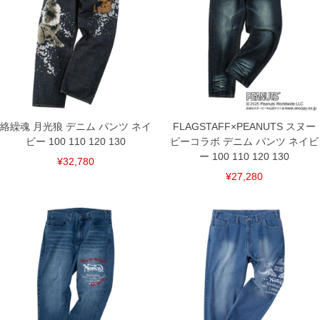
下着(肌着)やワイシャツは商品の性質上、返品交換不可とさせて頂いております。予め
ご了承くださいませ。
※【ボトムの裾上げをご希望の場合】
裾上げ料金は500円+税となります。
備考欄に股下●cmとご記入下さい。（裾上げ無料対象商品は1本につき税込6,000円以
上の品が対象。1本5,999円以下の商品は有料（500円+税）となります。）
出荷まで約1週間～20日間程お時間を頂く場合がございます。
尚、裾上げした商品は返品・交換不可となりますので、予めご了承下さい。
一部、お直しに対応出来ない商品がございます。(例：裾にファスナーや調節ひもが付
いている、極端なデザインが施されている等)
絡繰魂 月光狼 デニム パンツ ネイ
FLAGSTAFF×PEANUTS スヌー
※商品によって若干のサイズの誤差がございます。また、お客様がご使用の環境（コ
ビー 100 110 120 130
ピーコラボ デニム パンツ ネイビ
ンピュータ画面）によって、商品の色味が若干異なる場合がございます。予めご了承
ください。
ー 100 110 120 130
¥32,780
※当店での掲載商品は、実店鋪と在庫を共用しておりますので店頭での売り違い、店
¥27,280
舗からのお取り寄せ等により、お客様にご迷惑をお掛けしてしまう場合がございま
す。そのようなことがない様最大限に努めておりますが、もしあった場合速やかにご
連絡させて頂きますので予めご了承ください。
DETAIL