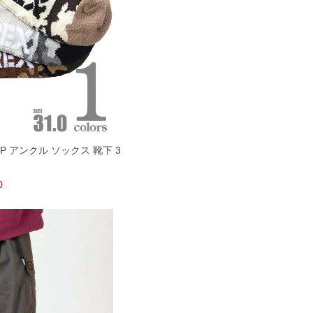
3P アンクル ソックス 靴下 3
0