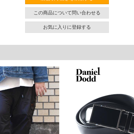
プ5本／ワッペン／2WAY
この商品について問い合わせる
ズ表
お気に入りに登録する
わたり幅
ヒップ
総丈
39
130
109
41
140
111
44
150
113
46
160
115
48
170
117
50
180
119
単位はcm
ございます。また、お客様がご使用の環境（コンピュ
干異なる場合がございます。予めご了承ください。
るタグのサイズ表記と異なる場合があります。お取り
下さい。
を共用しておりますので店頭での売り違い、店舗から
惑をお掛けしてしまう場合がございます。そのような