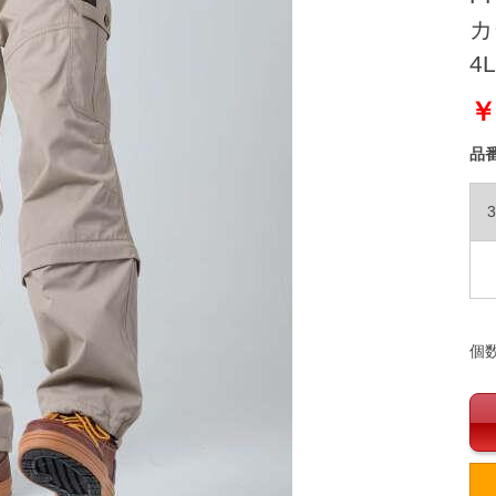
カ
4L
￥
品
3
個