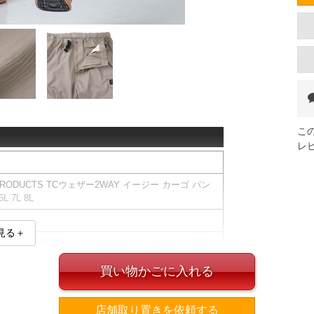
こ
レ
RODUCTS TCウェザー2WAY イージー カーゴ パン
L 7L 8L
見る＋
SのTCウェザー2WAYイージーカーゴパンツです。＜/h2＞
ちろん、ヒザからファスナーで切り離してハーフパン
買い物かごに入れる
範囲となります。
リング(調節ベルト有)／サイド・バック・カーゴポケ
店舗取り置きを依頼する