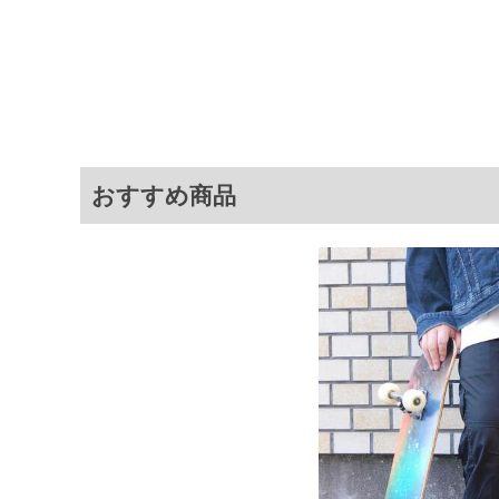
ット／裾ドローコード／ベルトルー
サイ
サイズ
ウエスト
股下
3L
95～110
75
4L
105～120
75
おすすめ商品
5L
115～130
75
6L
125～140
75
7L
135～150
75
8L
145～160
75
※商品によって若干のサイズの誤差が
ータ画面）によって、商品の色味が若
※上記サイズが実際の商品に付いてい
扱い前に商品付属タグの記載もご確認
※当店での掲載商品は、実店鋪と在庫
のお取り寄せ等により、お客様にご迷