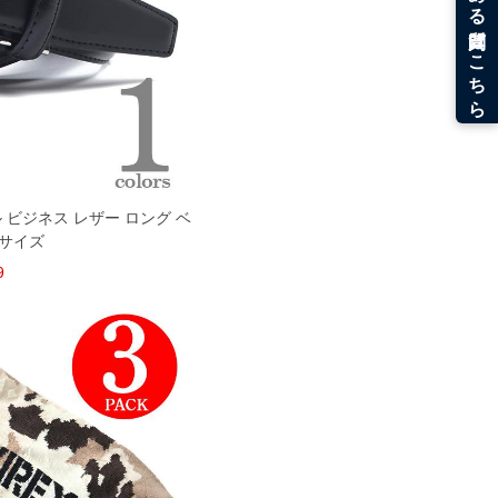
ル ビジネス レザー ロング ベ
グサイズ
9