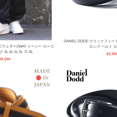
が、もしあった場合速やかにご連絡させて頂きますの
裾上げ無料対象商品は1本につき税込6,000円以上の品
料（500円+税）となります。）
頂く場合がございます。
DANIEL DODD クリックフィ
となりますので、予めご了承下さい。
 TCウェザー2WAY イージー カーゴ
ロング ベルト 
ざいます。(例：裾にファスナーや調節ひもが付いて
L 4L 5L 6L 7L 8L
等)
¥3,95
¥8,690
間以内にご連絡ください。
質上、返品交換不可とさせて頂いております。予めご了