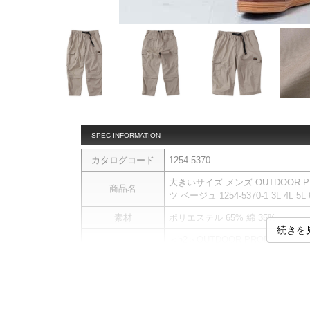
SPEC INFORMATION
カタログコード
1254-5370
大きいサイズ メンズ OUTDOOR P
商品名
ツ ベージュ 1254-5370-1 3L 4L 5L 6
素材
ポリエステル 65% 綿 35%
続きを
＜h2＞OUTDOOR PRODUCT
ロング丈カーゴパンツとしてはも
ツとしても楽しめます。
商品説明
【サイズについて】
サイズ表のウエストサイズは適応
前開きファスナー／ウエストシャー