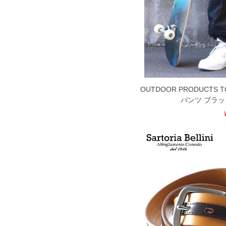
ことがない様最大限に努めております
で予めご了承ください。
※【ボトムの裾上げをご希望の場合】
裾上げ料金は500円+税となります。
ご注意
備考欄に股下●cmとご記入下さい。（
が対象。1本5,999円以下の商品は有
出荷まで約1週間～20日間程お時間を
尚、裾上げした商品は返品・交換不可
OUTDOOR PRODUCTS
一部、お直しに対応出来ない商品がご
パンツ ブラック 3
いる、極端なデザインが施されている
※【返品交換について】
返品交換希望の方は、商品到着後1週
下着(肌着)やワイシャツは商品の性
承くださいませ。
DETAIL