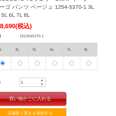
ーゴ パンツ ベージュ 1254-5370-1 3L
 5L 6L 7L 8L
8,690(税込)
番
1012545370-1
L
4L
5L
6L
7L
8L
数
買い物かごに入れる
店舗取り置きを依頼する