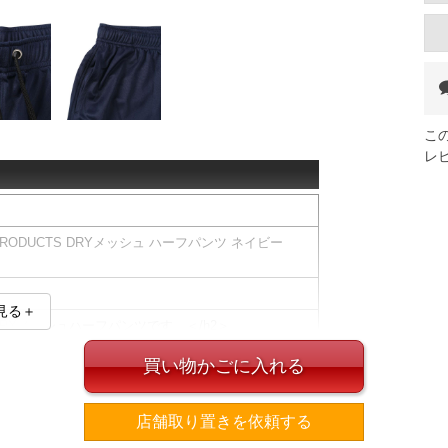
こ
レ
PRODUCTS DRYメッシュ ハーフパンツ ネイビー
見る＋
SのDRYメッシュハーフパンツです。＜/h2＞
のハーフパンツ。
買い物かごに入れる
にも快適に着用できるアイテムです。
ッシュ素材を使用
店舗取り置きを依頼する