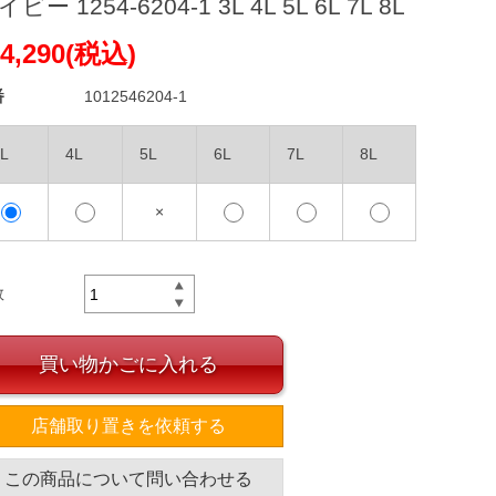
ビー 1254-6204-1 3L 4L 5L 6L 7L 8L
4,290(税込)
番
1012546204-1
L
4L
5L
6L
7L
8L
×
数
買い物かごに入れる
店舗取り置きを依頼する
この商品について問い合わせる