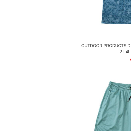
※商品によって若干のサイズの誤差が
ータ画面）によって、商品の色味が若
※上記サイズが実際の商品に付いてい
扱い前に商品付属タグの記載もご確認
※当店での掲載商品は、実店鋪と在庫
のお取り寄せ等により、お客様にご迷
OUTDOOR PRODUCTS
ことがない様最大限に努めております
3L 4L
で予めご了承ください。
※【ボトムの裾上げをご希望の場合】
裾上げ料金は500円+税となります。
ご注意
備考欄に股下●cmとご記入下さい。（
が対象。1本5,999円以下の商品は有
出荷まで約1週間～20日間程お時間を
尚、裾上げした商品は返品・交換不可
一部、お直しに対応出来ない商品がご
いる、極端なデザインが施されている
※【返品交換について】
返品交換希望の方は、商品到着後1週
下着(肌着)やワイシャツは商品の性
承くださいませ。