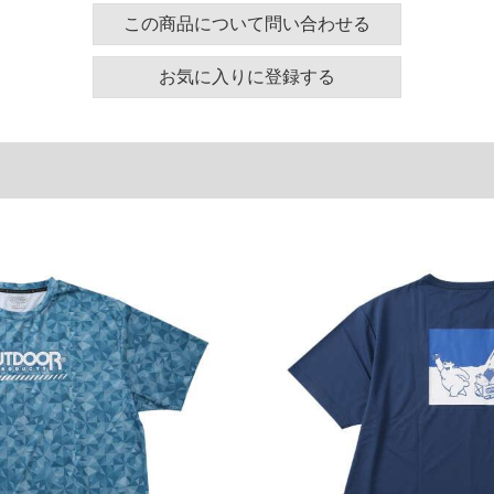
ティブシーンにも最適
この商品について問い合わせる
お気に入りに登録する
範囲となります。
節ひも有)／サイド・バックポケット／DRYメッシュ／
ズ表
わたり幅
ヒップ
総丈
42
130
66
44
140
68
46
150
72
48
160
74
50
170
76
52
180
78