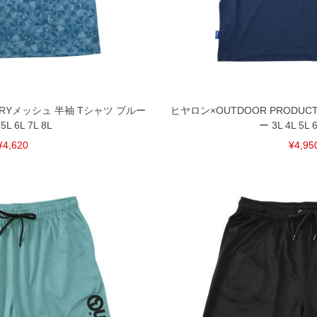
単位はcm
ございます。また、お客様がご使用の環境（コンピュ
干異なる場合がございます。予めご了承ください。
るタグのサイズ表記と異なる場合があります。お取り
下さい。
を共用しておりますので店頭での売り違い、店舗から
惑をお掛けしてしまう場合がございます。そのような
 DRYメッシュ 半袖 Tシャツ ブルー
ヒヤロン×OUTDOOR PRODUC
が、もしあった場合速やかにご連絡させて頂きますの
 5L 6L 7L 8L
ー 3L 4L 5L 6
¥4,620
¥4,95
裾上げ無料対象商品は1本につき税込6,000円以上の品
料（500円+税）となります。）
頂く場合がございます。
となりますので、予めご了承下さい。
ざいます。(例：裾にファスナーや調節ひもが付いて
等)
間以内にご連絡ください。
質上、返品交換不可とさせて頂いております。予めご了