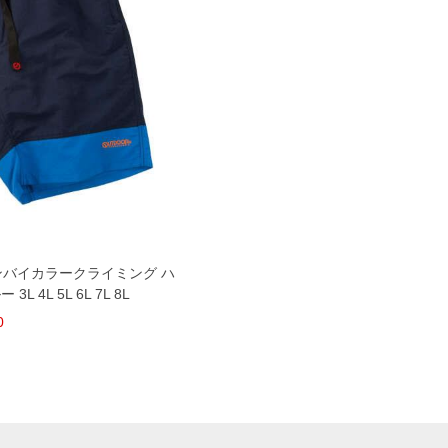
イロンバイカラークライミング ハ
 4L 5L 6L 7L 8L
0