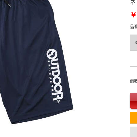
ネイ
￥
品
3
個