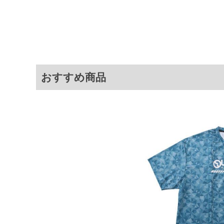
・汗をかいても乾きやすく、アク
商品説明
＝＝＝＝＝＝＝＝＝＝＝＝
透け感：無し
＝＝＝＝＝＝＝＝＝＝＝＝
■その他
【サイズについて】
サイズ表のウエストサイズは適応
前閉じ／ウエストシャーリング(調
おすすめ商品
吸汗速乾／プリント
サイ
サイズ
ウエスト
股下
3L
95～110
30
4L
105～120
30
5L
115～130
32
6L
125～140
32
7L
135～150
32
8L
145～160
32