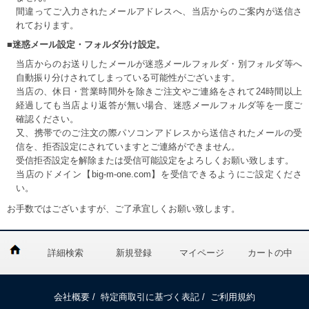
間違ってご入力されたメールアドレスへ、当店からのご案内が送信さ
れております。
■迷惑メール設定・フォルダ分け設定。
当店からのお送りしたメールが迷惑メールフォルダ・別フォルダ等へ
自動振り分けされてしまっている可能性がございます。
当店の、休日・営業時間外を除きご注文やご連絡をされて24時間以上
経過しても当店より返答が無い場合、迷惑メールフォルダ等を一度ご
確認ください。
又、携帯でのご注文の際パソコンアドレスから送信されたメールの受
信を、拒否設定にされていますとご連絡ができません。
受信拒否設定を解除または受信可能設定をよろしくお願い致します。
当店のドメイン【big-m-one.com】を受信できるようにご設定くださ
い。
お手数ではございますが、ご了承宜しくお願い致します。
詳細検索
新規登録
マイページ
カートの中
会社概要
/
特定商取引に基づく表記
/
ご利用規約