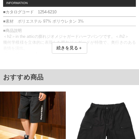
INFORMATION
■カタログコード 1254-6210
■素材 ポリエステル 97% ポリウレタン 3%
■商品説明
＜h2＞in the atticの膨れジオメジャガードハーフパンツです。＜/h2＞
幾何学模様を立体的に表現した膨れジャガードが特徴で、奥行きのある
続きを見る＋
表情を演出。
【サイズについて】
サイズ表のウエストサイズは適応範囲となります。
【素材】
デザイン自体が生地に織り込まれていて、自然な立体感が出るジャガー
おすすめ商品
ド生地。
ストレッチ素材入りなので、全体的に伸縮性があります。
前閉じ／ウエストシャーリング(調節ひも有)／サイド・バックポケット／
刺繍／ストレッチ
■サイズ表
サイズ/ウエスト/股下/わたり幅/ヒップ/総丈
3L/95～110/29/40/130/63
4L/105～120/29/42/140/65
5L/115～130/30/45/150/68
6L/125～140/30/47/160/70