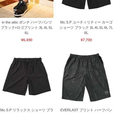
単位はcm
※【返品交換について】
返品交換希望の方は、商品到着後1週間以内にご連絡ください。
下着(肌着)やワイシャツは商品の性質上、返品交換不可とさせて頂いております。予め
ご了承くださいませ。
in the attic ポンチ ハーフパンツ
Mc.S.P ユーティリティー カーゴ
ブラック×ロゴプリント 3L 4L 5L
ショーツ ブラック 3L 4L 5L 6L 7L
※【ボトムの裾上げをご希望の場合】
裾上げ料金は500円+税となります。
6L
8L
備考欄に股下●cmとご記入下さい。（裾上げ無料対象商品は1本につき税込6,000円以
上の品が対象。1本5,999円以下の商品は有料（500円+税）となります。）
¥6,490
¥7,700
出荷まで約1週間～20日間程お時間を頂く場合がございます。
尚、裾上げした商品は返品・交換不可となりますので、予めご了承下さい。
一部、お直しに対応出来ない商品がございます。(例：裾にファスナーや調節ひもが付
いている、極端なデザインが施されている等)
※商品によって若干のサイズの誤差がございます。また、お客様がご使用の環境（コ
ンピュータ画面）によって、商品の色味が若干異なる場合がございます。予めご了承
ください。
※当店での掲載商品は、実店鋪と在庫を共用しておりますので店頭での売り違い、店
舗からのお取り寄せ等により、お客様にご迷惑をお掛けしてしまう場合がございま
す。そのようなことがない様最大限に努めておりますが、もしあった場合速やかにご
連絡させて頂きますので予めご了承ください。
DETAIL
Mc.S.P リラックス ショーツ ブラ
EVERLAST プリント ハーフパン