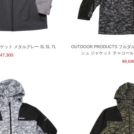
ございます。また、お客様がご使用の環境（コンピュ
干異なる場合がございます。予めご了承ください。
るタグのサイズ表記と異なる場合があります。お取り
下さい。
を共用しておりますので店頭での売り違い、店舗から
惑をお掛けしてしまう場合がございます。そのような
が、もしあった場合速やかにご連絡させて頂きますの
ケット メタルグレー 3L 5L 7L
OUTDOOR PRODUCTS フル
シュ ジャケット チャコールカモ 3
47,300
¥8,69
裾上げ無料対象商品は1本につき税込6,000円以上の品
料（500円+税）となります。）
頂く場合がございます。
となりますので、予めご了承下さい。
ざいます。(例：裾にファスナーや調節ひもが付いて
等)
間以内にご連絡ください。
質上、返品交換不可とさせて頂いております。予めご了