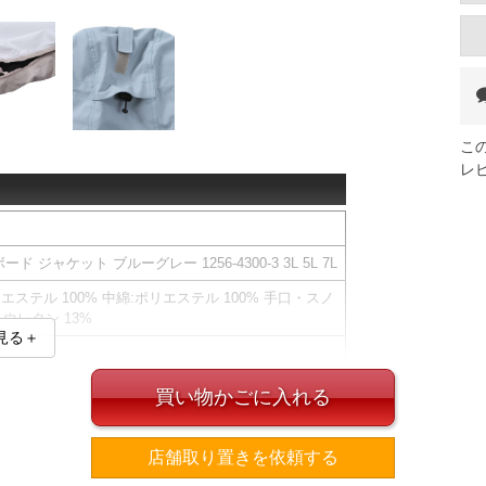
こ
レ
 ジャケット ブルーグレー 1256-4300-3 3L 5L 7L
リエステル 100% 中綿:ポリエステル 100% 手口・スノ
ウレタン 13%
見る＋
ック）】
適なコンディションを持続的にキープする防水性の高
買い物かごに入れる
店舗取り置きを依頼する