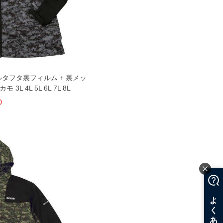
ダルタフタ裏フィルム + 裏メッ
L 4L 5L 6L 7L 8L
0