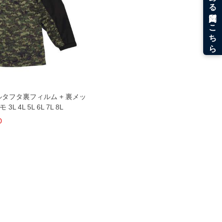
ダルタフタ裏フィルム + 裏メッ
 4L 5L 6L 7L 8L
0