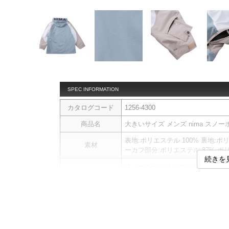
SPEC INFORMATION
カタログコード
1256-4300
商品名
大きいサイズ メンズ nima スノーボード
表地:ポリエステル 100% 裏地:ポ
素材
ーカフ部分:ポリエステル 87% ポリ
続きを
スノーボードジャケットです。
【Aqua Protech（アクアプロテ
激しい雪や雨／風の侵入を防ぎ快
い機能素材。
【CDカット】
曲線美を追求した立体裁断。
CDカットの特長：