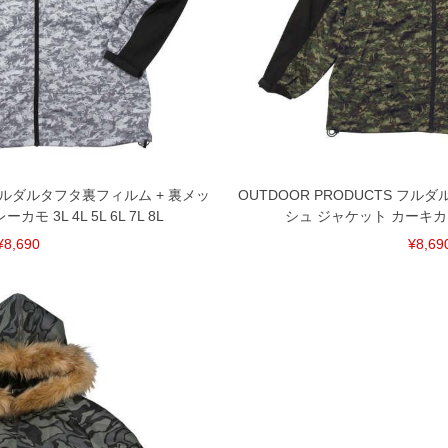
S フルダルタフタ裏フィルム + 裏メッ
OUTDOOR PRODUCTS フル
 3L 4L 5L 6L 7L 8L
シュ ジャケット カーキカモ 3L
¥8,690
¥8,69