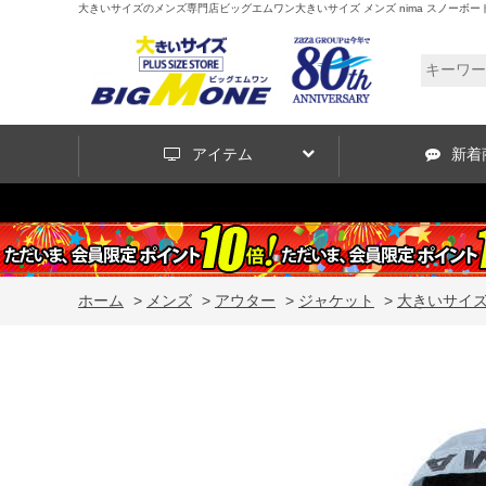
大きいサイズのメンズ専門店ビッグエムワン大きいサイズ メンズ nima スノーボード ジャケ
アイテム
新着
ホーム
>
メンズ
>
アウター
>
ジャケット
>
大きいサイズ メ