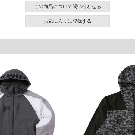
この商品について問い合わせる
って立体的な構成を可能とし、美しいシルエットと効
お気に入りに登録する
。
／アクアプロテック／フルジップ／フロントダブルファスナ
／フロント襟裏トリコット起毛裏地／フード(スピンド
取り外し不可)／サイドポケット(フラップ・ファスナ
２(右ファスナー付フラップポケット・左メッシュポケ
ドゲーター／脇下ベンチレーション／インナーキルト綿
可能(マジックテープ)／プリント
ズ表
裾周り
裄丈
袖口
142
94
37
158
97
37
174
100
38
単位はcm