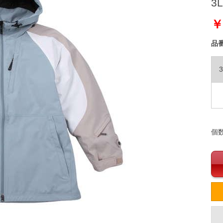
3L
￥
品
3
個