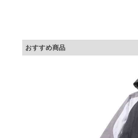
1.優れた運動性
2.快適な着心地
3.美しく力強いシルエット
商品説明
複数のパーツを組み合わす事によ
率のよい運動性を実現しています
【ベンチレーション】
ウェア内の温度調節が可能。
耐水圧:10,000㎜／CDカット
おすすめ商品
ー／スタンドカラー／チンガード
ル調節・バックマジックテープ付・
ー付)／胸ポケット／内ポケット×
ット)／チケットポケット／ハン
入り／ミニオックス生地／袖口調節
サイ
サイズ
バスト
総丈
3L
152
84
5L
168
86
7L
184
88