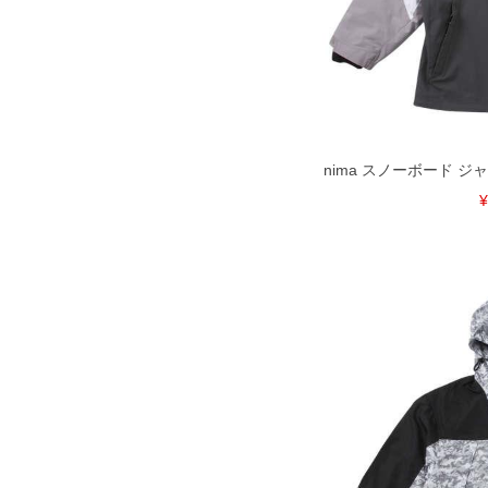
※商品によって若干のサイズの誤差が
ータ画面）によって、商品の色味が若
※上記サイズが実際の商品に付いてい
扱い前に商品付属タグの記載もご確認
※当店での掲載商品は、実店鋪と在庫
のお取り寄せ等により、お客様にご迷
ことがない様最大限に努めております
nima スノーボード ジャ
で予めご了承ください。
¥
※【ボトムの裾上げをご希望の場合】
裾上げ料金は500円+税となります。
ご注意
備考欄に股下●cmとご記入下さい。（
が対象。1本5,999円以下の商品は有
出荷まで約1週間～20日間程お時間を
尚、裾上げした商品は返品・交換不可
一部、お直しに対応出来ない商品がご
いる、極端なデザインが施されている
※【返品交換について】
返品交換希望の方は、商品到着後1週
下着(肌着)やワイシャツは商品の性
承くださいませ。