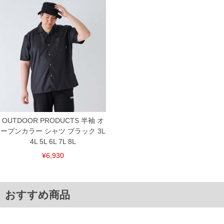
8L/190/90/190/68/33
単位はcm
※【返品交換について】
返品交換希望の方は、商品到着後1週間以内にご連絡ください。
下着(肌着)やワイシャツは商品の性質上、返品交換不可とさせて頂いております。予め
ご了承くださいませ。
※【ボトムの裾上げをご希望の場合】
裾上げ料金は500円+税となります。
備考欄に股下●cmとご記入下さい。（裾上げ無料対象商品は1本につき税込6,000円以
上の品が対象。1本5,999円以下の商品は有料（500円+税）となります。）
出荷まで約1週間～20日間程お時間を頂く場合がございます。
尚、裾上げした商品は返品・交換不可となりますので、予めご了承下さい。
一部、お直しに対応出来ない商品がございます。(例：裾にファスナーや調節ひもが付
OUTDOOR PRODUCTS 半袖 オ
いている、極端なデザインが施されている等)
ープンカラー シャツ ブラック 3L
※商品によって若干のサイズの誤差がございます。また、お客様がご使用の環境（コ
4L 5L 6L 7L 8L
ンピュータ画面）によって、商品の色味が若干異なる場合がございます。予めご了承
ください。
¥6,930
※当店での掲載商品は、実店鋪と在庫を共用しておりますので店頭での売り違い、店
舗からのお取り寄せ等により、お客様にご迷惑をお掛けしてしまう場合がございま
す。そのようなことがない様最大限に努めておりますが、もしあった場合速やかにご
連絡させて頂きますので予めご了承ください。
おすすめ商品
DETAIL