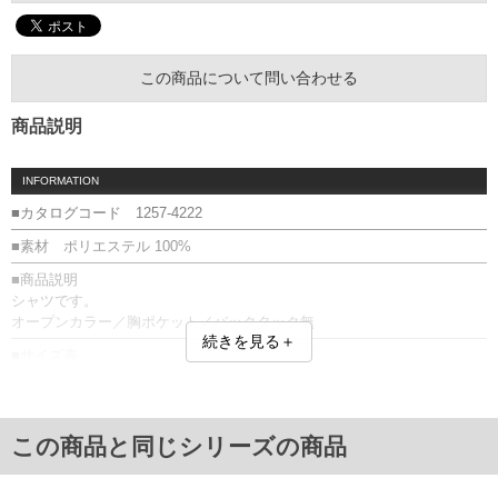
この商品について問い合わせる
商品説明
INFORMATION
■カタログコード 1257-4222
■素材 ポリエステル 100%
■商品説明
シャツです。
オープンカラー／胸ポケット／バックタック無
続きを見る＋
■サイズ表
サイズ/バスト/総丈/裾周り/肩幅/袖丈
3L/140/80/140/58/28
4L/150/82/150/60/29
5L/160/84/160/62/30
この商品と同じシリーズの商品
6L/170/86/170/64/31
7L/180/88/180/66/32