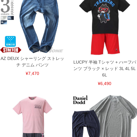
■サイズ表
[アウター]
サイズ/バスト/総丈/裾周り/肩幅/袖丈/アームホール/袖口
3L/136/78/110/60/29/62/48
4L/146/80/120/62/30/66/48
5L/156/82/130/64/31/70/50
6L/166/84/140/66/32/74/50
8L/186/88/160/70/34/82/52
[インナー]
AZ DEUX シャーリング ストレッ
サイズ/バスト/総丈/裾周り/肩幅/袖丈/アームホール/袖口
LUCPY 半袖 Tシャツ + ハーフパ
チ デニム パンツ
3L/130/78/130/58/24/60/42
ンツ ブラック × レッド 3L 4L 5L
4L/140/80/140/60/25/64/44
¥7,470
6L
5L/150/82/150/62/26/68/44
6L/160/84/160/64/27/72/46
¥6,490
8L/180/88/180/68/29/80/48
単位はcm
※【返品交換について】
返品交換希望の方は、商品到着後1週間以内にご連絡ください。
下着(肌着)やワイシャツは商品の性質上、返品交換不可とさせて頂いております。予め
ご了承くださいませ。
※【ボトムの裾上げをご希望の場合】
裾上げ料金は500円+税となります。
備考欄に股下●cmとご記入下さい。（裾上げ無料対象商品は1本につき税込6,000円以