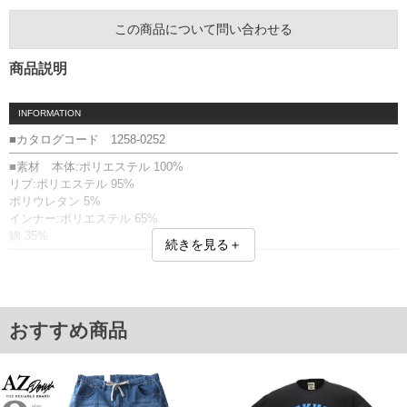
この商品について問い合わせる
商品説明
INFORMATION
■カタログコード 1258-0252
■素材 本体:ポリエステル 100%
リブ:ポリエステル 95%
ポリウレタン 5%
インナー:ポリエステル 65%
綿 35%
続きを見る＋
■商品説明
【素材】
透け感のあるメッシュ素材のパーカーと柔らかな手触りが心地良い綿混
おすすめ商品
素材のTシャツ。
パーカー：フルジップ／プリント(ラバー)／メッシュ／サイドポケット／
リブ(襟・裾)
Tシャツ：プリント(ラバー)／バックデザイン無
アンサンブル