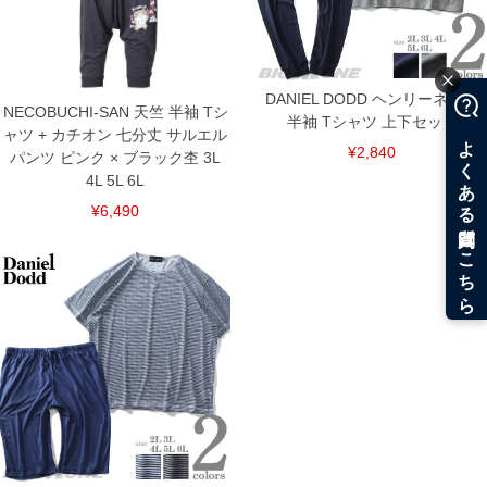
上の品が対象。1本5,999円以下の商品は有料（500円+税）となります。）
出荷まで約1週間～20日間程お時間を頂く場合がございます。
尚、裾上げした商品は返品・交換不可となりますので、予めご了承下さい。
一部、お直しに対応出来ない商品がございます。(例：裾にファスナーや調節ひもが付
いている、極端なデザインが施されている等)
DANIEL DODD ヘンリーネック
NECOBUCHI-SAN 天竺 半袖 Tシ
※商品によって若干のサイズの誤差がございます。また、お客様がご使用の環境（コ
半袖 Tシャツ 上下セット
ンピュータ画面）によって、商品の色味が若干異なる場合がございます。予めご了承
ャツ + カチオン 七分丈 サルエル
ください。
¥2,840
パンツ ピンク × ブラック杢 3L
※当店での掲載商品は、実店鋪と在庫を共用しておりますので店頭での売り違い、店
4L 5L 6L
舗からのお取り寄せ等により、お客様にご迷惑をお掛けしてしまう場合がございま
す。そのようなことがない様最大限に努めておりますが、もしあった場合速やかにご
¥6,490
連絡させて頂きますので予めご了承ください。
DETAIL