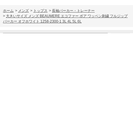
ホーム
>
メンズ
>
トップス
>
長袖パーカー・トレーナー
>
大きいサイズ メンズ BEAUMERE エコファー ボア ワッペン刺繍 フルジップ
パーカー オフホワイト 1258-2300-1 3L 4L 5L 6L
キーワードから探す
カテゴリから探す
メンズ
プレゼント
マスク
ジャンルから探す
■新着アイテム情報