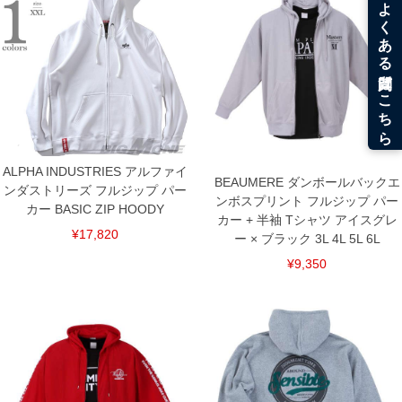
3L/140/78/126/64/61
4L/150/80/136/66/62
5L/160/82/146/68/63
6L/170/84/156/70/64
単位はcm
※【返品交換について】
返品交換希望の方は、商品到着後1週間以内にご連絡ください。
下着(肌着)やワイシャツは商品の性質上、返品交換不可とさせて頂いております。予め
ご了承くださいませ。
※【ボトムの裾上げをご希望の場合】
ALPHA INDUSTRIES アルファイ
裾上げ料金は500円+税となります。
BEAUMERE ダンボールバックエ
ンダストリーズ フルジップ パー
備考欄に股下●cmとご記入下さい。（裾上げ無料対象商品は1本につき税込6,000円以
ンボスプリント フルジップ パー
カー BASIC ZIP HOODY
上の品が対象。1本5,999円以下の商品は有料（500円+税）となります。）
カー + 半袖 Tシャツ アイスグレ
出荷まで約1週間～20日間程お時間を頂く場合がございます。
¥17,820
ー × ブラック 3L 4L 5L 6L
尚、裾上げした商品は返品・交換不可となりますので、予めご了承下さい。
一部、お直しに対応出来ない商品がございます。(例：裾にファスナーや調節ひもが付
¥9,350
いている、極端なデザインが施されている等)
※商品によって若干のサイズの誤差がございます。また、お客様がご使用の環境（コ
ンピュータ画面）によって、商品の色味が若干異なる場合がございます。予めご了承
ください。
※当店での掲載商品は、実店鋪と在庫を共用しておりますので店頭での売り違い、店
舗からのお取り寄せ等により、お客様にご迷惑をお掛けしてしまう場合がございま
す。そのようなことがない様最大限に努めておりますが、もしあった場合速やかにご
連絡させて頂きますので予めご了承ください。