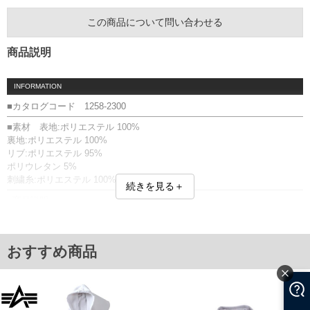
この商品について問い合わせる
商品説明
INFORMATION
■カタログコード 1258-2300
■素材 表地:ポリエステル 100%
裏地:ポリエステル 100%
リブ:ポリエステル 95%
ポリウレタン 5%
刺繍糸:ポリエステル 100%
続きを見る＋
■商品説明
パーカーです。
【素材】
表地は暖かなボア素材。裏地はツルツルとした生地。
おすすめ商品
ボア／フルジップ／サイドポケット有／フード(調節ひも無)／リブ(袖口・
裾)／ワッペン／ラインテープ／刺繍／裏地有
■サイズ表
サイズ/バスト/総丈/裾周り/肩幅/袖丈