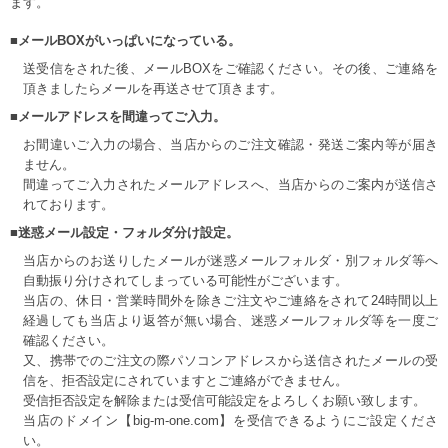
ます。
■メールBOXがいっぱいになっている。
送受信をされた後、メールBOXをご確認ください。その後、ご連絡を
頂きましたらメールを再送させて頂きます。
■メールアドレスを間違ってご入力。
お間違いご入力の場合、当店からのご注文確認・発送ご案内等が届き
ません。
間違ってご入力されたメールアドレスへ、当店からのご案内が送信さ
れております。
■迷惑メール設定・フォルダ分け設定。
当店からのお送りしたメールが迷惑メールフォルダ・別フォルダ等へ
自動振り分けされてしまっている可能性がございます。
当店の、休日・営業時間外を除きご注文やご連絡をされて24時間以上
経過しても当店より返答が無い場合、迷惑メールフォルダ等を一度ご
確認ください。
又、携帯でのご注文の際パソコンアドレスから送信されたメールの受
信を、拒否設定にされていますとご連絡ができません。
受信拒否設定を解除または受信可能設定をよろしくお願い致します。
当店のドメイン【big-m-one.com】を受信できるようにご設定くださ
い。