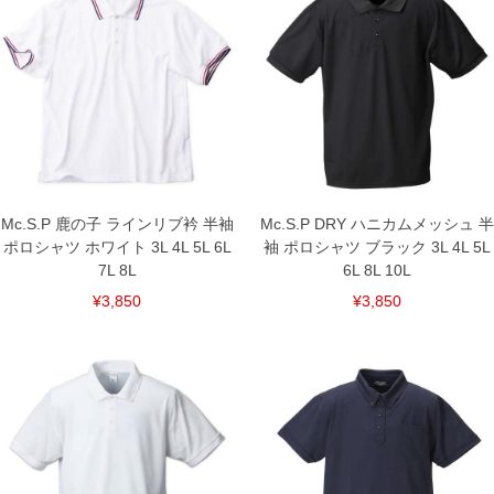
8L/180/88/180/68/29
10L/200/90/200/72/31
単位はcm
※【返品交換について】
返品交換希望の方は、商品到着後1週間以内にご連絡ください。
下着(肌着)やワイシャツは商品の性質上、返品交換不可とさせて頂いております。予め
ご了承くださいませ。
※【ボトムの裾上げをご希望の場合】
裾上げ料金は500円+税となります。
備考欄に股下●cmとご記入下さい。（裾上げ無料対象商品は1本につき税込6,000円以
上の品が対象。1本5,999円以下の商品は有料（500円+税）となります。）
Mc.S.P 鹿の子 ラインリブ衿 半袖
Mc.S.P DRY ハニカムメッシュ 半
出荷まで約1週間～20日間程お時間を頂く場合がございます。
ポロシャツ ホワイト 3L 4L 5L 6L
袖 ポロシャツ ブラック 3L 4L 5L
尚、裾上げした商品は返品・交換不可となりますので、予めご了承下さい。
一部、お直しに対応出来ない商品がございます。(例：裾にファスナーや調節ひもが付
7L 8L
6L 8L 10L
いている、極端なデザインが施されている等)
¥3,850
¥3,850
※商品によって若干のサイズの誤差がございます。また、お客様がご使用の環境（コ
ンピュータ画面）によって、商品の色味が若干異なる場合がございます。予めご了承
ください。
※当店での掲載商品は、実店鋪と在庫を共用しておりますので店頭での売り違い、店
舗からのお取り寄せ等により、お客様にご迷惑をお掛けしてしまう場合がございま
す。そのようなことがない様最大限に努めておりますが、もしあった場合速やかにご
連絡させて頂きますので予めご了承ください。
DETAIL