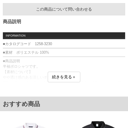
この商品について問い合わせる
商品説明
INFORMATION
■カタログコード 1258-3230
■素材 ポリエステル 100%
■商品説明
半袖ポロシャツです。
【素材について】
続きを見る＋
やや透け感のある涼しいポリエステル素材。
DRY／デオドランテープ（脇下消臭テープ)／消臭・抗菌／スリット有／
バックスタイル無
■サイズ表
サイズ/バスト/総丈/裾周り/肩幅/袖丈
おすすめ商品
3L/130/78/130/58/24
4L/140/80/140/60/25
5L/150/82/150/62/26
6L/160/84/160/64/27