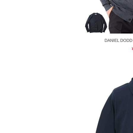
備考欄に股下●cmとご記入下さい。（
が対象。1本5,999円以下の商品は有
出荷まで約1週間～20日間程お時間を
尚、裾上げした商品は返品・交換不可
一部、お直しに対応出来ない商品がご
いる、極端なデザインが施されている
DANIEL DO
※【返品交換について】
返品交換希望の方は、商品到着後1週
下着(肌着)やワイシャツは商品の性
承くださいませ。
DETAIL