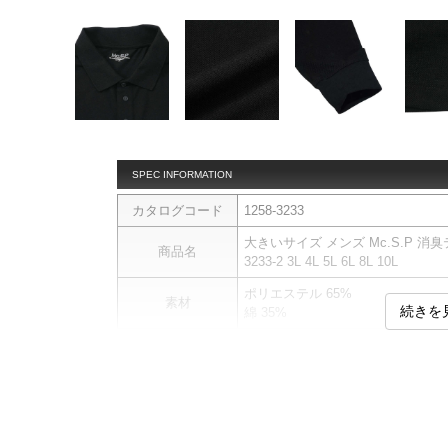
SPEC INFORMATION
カタログコード
1258-3233
大きいサイズ メンズ Mc.S.P 消臭
商品名
3233-2 3L 4L 5L 6L 8L 10L
ポリエステル 65%
素材
続きを
綿 35%
長袖ポロシャツです。
商品説明
鹿の子／スリット有／バック無地
サイ
サイズ
バスト
総丈