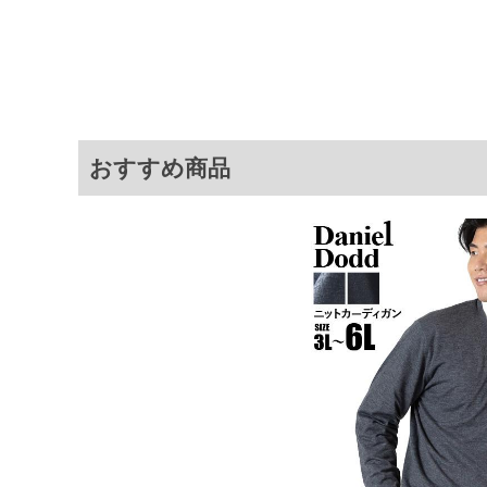
3L
130
78
4L
140
80
5L
150
82
6L
160
84
おすすめ商品
8L
180
88
10L
※商品によって若干のサイズの誤差が
ータ画面）によって、商品の色味が若
※上記サイズが実際の商品に付いてい
扱い前に商品付属タグの記載もご確認
※当店での掲載商品は、実店鋪と在庫
のお取り寄せ等により、お客様にご迷
ことがない様最大限に努めております
で予めご了承ください。
※【ボトムの裾上げをご希望の場合】
裾上げ料金は500円+税となります。
ご注意