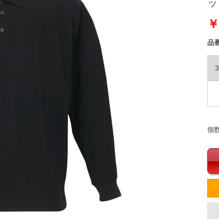
ック
￥
品
3
個