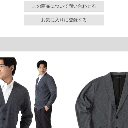
この商品について問い合わせる
130
58
61
140
60
62
お気に入りに登録する
150
62
63
160
64
64
180
68
66
単位はcm
ございます。また、お客様がご使用の環境（コンピュ
干異なる場合がございます。予めご了承ください。
るタグのサイズ表記と異なる場合があります。お取り
下さい。
を共用しておりますので店頭での売り違い、店舗から
惑をお掛けしてしまう場合がございます。そのような
が、もしあった場合速やかにご連絡させて頂きますの