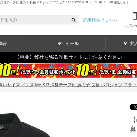
付 鹿の子 長袖 ポロシャツ ブラック 1258-3233-2 3L 4L 5L 6L 8L 10L通販サイト
詳細検索はこちら
お買い
商品
セール
実
【重要】弊社を騙る詐欺サイトにご注意ください
いサイズ メンズ Mc.S.P 消臭テープ付 鹿の子 長袖 ポロシャツ ブラック 1258-3
【
臭