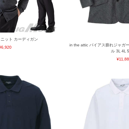
裾上げ無料対象商品は1本につき税込6,000円以上の品
料（500円+税）となります。）
頂く場合がございます。
となりますので、予めご了承下さい。
ざいます。(例：裾にファスナーや調節ひもが付いて
等)
DD ニット カーディガン
in the attic バイアス膨れジ
間以内にご連絡ください。
¥6,920
ル 3L 4L 5
質上、返品交換不可とさせて頂いております。予めご了
¥11,8