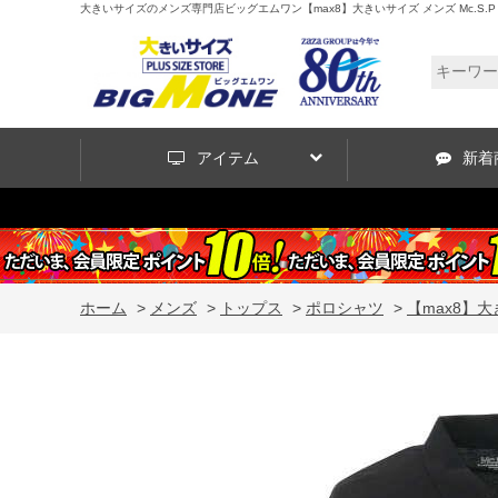
大きいサイズのメンズ専門店ビッグエムワン【max8】大きいサイズ メンズ Mc.S.P 消臭テープ
アイテム
新着
ホーム
>
メンズ
>
トップス
>
ポロシャツ
>
【max8】大き