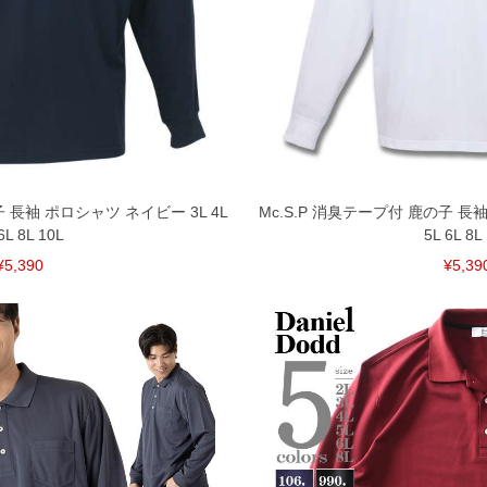
子 長袖 ポロシャツ ネイビー 3L 4L
Mc.S.P 消臭テープ付 鹿の子 長袖
6L 8L 10L
5L 6L 8L
¥5,390
¥5,39