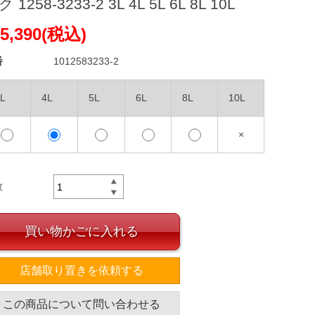
 1258-3233-2 3L 4L 5L 6L 8L 10L
5,390(税込)
番
1012583233-2
L
4L
5L
6L
8L
10L
×
数
買い物かごに入れる
店舗取り置きを依頼する
この商品について問い合わせる