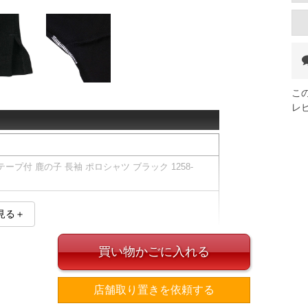
こ
レ
テープ付 鹿の子 長袖 ポロシャツ ブラック 1258-
見る＋
／消臭テープ／消臭／抗菌効果
買い物かごに入れる
ズ表
店舗取り置きを依頼する
裾周り
肩幅
袖丈