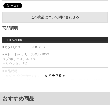
この商品について問い合わせる
商品説明
INFORMATION
■カタログコード 1258-3313
■素材 本体:ポリエステル 100%
リブ:ポリエステル 95%
ポリウレタン 5%
■商品説明
続きを見る＋
フルジップパーカーです。
フルジップ／サイドポケット／フード(調節ひも有)／刺繍／サガラ刺繍／
ワッペン／リブ(袖口・裾)／ロゴチャーム
■サイズ表
サイズ/バスト/総丈/裾周り/肩幅/袖丈
おすすめ商品
3L/136/78/110/60/61
4L/146/80/120/62/62