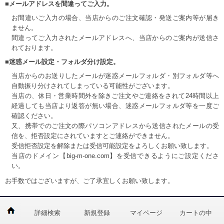
■メールアドレスを間違ってご入力。
お間違いご入力の場合、当店からのご注文確認・発送ご案内等が届き
ません。
間違ってご入力されたメールアドレスへ、当店からのご案内が送信さ
れております。
■迷惑メール設定・フォルダ分け設定。
当店からのお送りしたメールが迷惑メールフォルダ・別フォルダ等へ
自動振り分けされてしまっている可能性がございます。
当店の、休日・営業時間外を除きご注文やご連絡をされて24時間以上
経過しても当店より返答が無い場合、迷惑メールフォルダ等を一度ご
確認ください。
又、携帯でのご注文の際パソコンアドレスから送信されたメールの受
信を、拒否設定にされていますとご連絡ができません。
受信拒否設定を解除または受信可能設定をよろしくお願い致します。
当店のドメイン【big-m-one.com】を受信できるようにご設定くださ
い。
お手数ではございますが、ご了承宜しくお願い致します。
詳細検索
新規登録
マイページ
カートの中