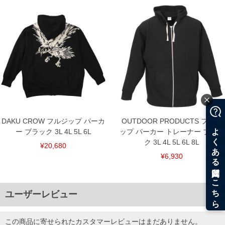
5L/156/82/130/64/63
6L/166/84/140/66/64
7L/176/86/150/68/65
8L/186/88/160/70/66
単位はcm
※【返品交換について】
返品交換希望の方は、商品到着後1週間以内にご連絡ください。
下着(肌着)やワイシャツは商品の性質上、返品交換不可とさせて頂いております。予め
ご了承くださいませ。
※【ボトムの裾上げをご希望の場合】
裾上げ料金は500円+税となります。
備考欄に股下●cmとご記入下さい。（裾上げ無料対象商品は1本につき税込6,000円以
上の品が対象。1本5,999円以下の商品は有料（500円+税）となります。）
DAKU CROW フルジップ パーカ
OUTDOOR PRODUCTS フルジ
出荷まで約1週間～20日間程お時間を頂く場合がございます。
ー ブラック 3L 4L 5L 6L
ップ パーカー トレーナー ブラッ
尚、裾上げした商品は返品・交換不可となりますので、予めご了承下さい。
一部、お直しに対応出来ない商品がございます。(例：裾にファスナーや調節ひもが付
ク 3L 4L 5L 6L 8L
¥20,680
いている、極端なデザインが施されている等)
¥6,930
※商品によって若干のサイズの誤差がございます。また、お客様がご使用の環境（コ
ンピュータ画面）によって、商品の色味が若干異なる場合がございます。予めご了承
ください。
※当店での掲載商品は、実店鋪と在庫を共用しておりますので店頭での売り違い、店
ユーザーレビュー
舗からのお取り寄せ等により、お客様にご迷惑をお掛けしてしまう場合がございま
す。そのようなことがない様最大限に努めておりますが、もしあった場合速やかにご
連絡させて頂きますので予めご了承ください。
この商品に寄せられたカスタマーレビューはまだありません。