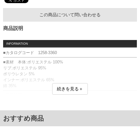
この商品について問い合わせる
商品説明
INFORMATION
■カタログコード 1258-3360
■素材 本体:ポリエステル 100%
リブ:ポリエステル 95%
ポリウレタン 5%
インナー:ポリエステル 65%
綿 35%
続きを見る＋
■商品説明
パーカー+Tシャツです。
パーカー：フルジップ／サイドポケット／フード(調節ひも有)／リブ(袖
口・裾)
おすすめ商品
Tシャツ：バックデザイン無
プリント(ラバー)／アンサンブル
■サイズ表