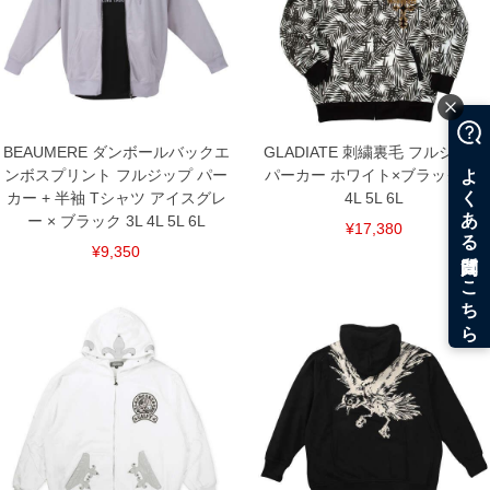
※商品によって若干のサイズの誤差がございます。また、お客様がご使用の環境（コ
ンピュータ画面）によって、商品の色味が若干異なる場合がございます。予めご了承
ください。
※当店での掲載商品は、実店鋪と在庫を共用しておりますので店頭での売り違い、店
舗からのお取り寄せ等により、お客様にご迷惑をお掛けしてしまう場合がございま
す。そのようなことがない様最大限に努めておりますが、もしあった場合速やかにご
連絡させて頂きますので予めご了承ください。
BEAUMERE ダンボールバックエ
GLADIATE 刺繍裏毛 フルジップ
ンボスプリント フルジップ パー
パーカー ホワイト×ブラック 3L
DETAIL
カー + 半袖 Tシャツ アイスグレ
4L 5L 6L
ー × ブラック 3L 4L 5L 6L
¥17,380
¥9,350