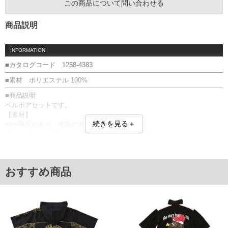
この商品について問い合わせる
商品説明
INFORMATION
■カタログコード 1258-4383
■素材 ポリエステル 100%
■商品説明
ベルボアセットです。
【素材】
続きを見る＋
やや毛足があり、光沢のあるポリエステル素材。
【サイズについて】
サイズ表のウエストサイズは適応範囲となります。
トップス：フルジップ／スタンドカラー／ロゴチャーム／サイドポケッ
ト／袖口・裾調節スピンドル／アップリケ
おすすめ商品
パンツ：前開きファスナー／サイドポケット／バックポケット(マジック
テープ有)／ウエストシャーリング(調節ひも有)／裾調節スピンドル
上下セット／刺繍
■サイズ表
[トップス]
サイズ/バスト/総丈/裾周り/肩幅/袖丈/アームホール/袖口