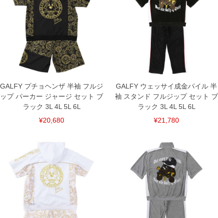
3L/136/78/136/60/61/62/28
4L/146/80/146/62/62/66/29
5L/156/82/156/64/63/70/30
6L/166/84/166/66/64/74/31
[ボトム]
サイズ/ウエスト/股下/わたり幅/ヒップ/総丈
3L/95～110/78/42/135/114
4L/105～120/78/44/145/116
5L/115～130/78/46/155/118
GALFY プチョヘンザ 半袖 フルジ
GALFY ウェッサイ成金パイル 半
6L/125～140/78/48/165/120
ップ パーカー ジャージ セット ブ
袖 スタンド フルジップ セット ブ
単位はcm
ラック 3L 4L 5L 6L
ラック 3L 4L 5L 6L
※【返品交換について】
¥20,680
¥21,780
返品交換希望の方は、商品到着後1週間以内にご連絡ください。
下着(肌着)やワイシャツは商品の性質上、返品交換不可とさせて頂いております。予め
ご了承くださいませ。
※【ボトムの裾上げをご希望の場合】
裾上げ料金は500円+税となります。
備考欄に股下●cmとご記入下さい。（裾上げ無料対象商品は1本につき税込6,000円以
上の品が対象。1本5,999円以下の商品は有料（500円+税）となります。）
出荷まで約1週間～20日間程お時間を頂く場合がございます。
尚、裾上げした商品は返品・交換不可となりますので、予めご了承下さい。
一部、お直しに対応出来ない商品がございます。(例：裾にファスナーや調節ひもが付
いている、極端なデザインが施されている等)