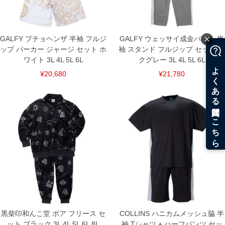
※商品によって若干のサイズの誤差がございます。また、お客様がご使用の環境（コ
ンピュータ画面）によって、商品の色味が若干異なる場合がございます。予めご了承
ください。
※当店での掲載商品は、実店鋪と在庫を共用しておりますので店頭での売り違い、店
舗からのお取り寄せ等により、お客様にご迷惑をお掛けしてしまう場合がございま
GALFY プチョヘンザ 半袖 フルジ
GALFY ウェッサイ成金パイル 半
す。そのようなことがない様最大限に努めておりますが、もしあった場合速やかにご
ップ パーカー ジャージ セット ホ
袖 スタンド フルジップ セット モ
連絡させて頂きますので予めご了承ください。
ワイト 3L 4L 5L 6L
クグレー 3L 4L 5L 6L
¥20,680
¥21,780
DETAIL
黒柴印和んこ堂 ボア フリース セ
COLLINS ハニカムメッシュ脇 半
ット ブラック 3L 4L 5L 6L 8L
袖 Tシャツ + ハーフパンツ セッ