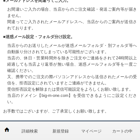
■メールアドレスを間違ってご入力。
お間違いご入力の場合、当店からのご注文確認・発送ご案内等が届き
ません。
間違ってご入力されたメールアドレスへ、当店からのご案内が送信さ
れております。
■迷惑メール設定・フォルダ分け設定。
当店からのお送りしたメールが迷惑メールフォルダ・別フォルダ等へ
自動振り分けされてしまっている可能性がございます。
当店の、休日・営業時間外を除きご注文やご連絡をされて24時間以上
経過しても当店より返答が無い場合、迷惑メールフォルダ等を一度ご
確認ください。
又、携帯でのご注文の際パソコンアドレスから送信されたメールの受
信を、拒否設定にされていますとご連絡ができません。
受信拒否設定を解除または受信可能設定をよろしくお願い致します。
当店のドメイン【big-m-one.com】を受信できるようにご設定くださ
い。
お手数ではございますが、ご了承宜しくお願い致します。
詳細検索
新規登録
マイページ
カートの中