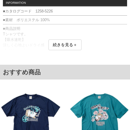
INFORMATION
■カタログコード 1258-5226
■素材 ポリエステル 100%
■商品説明
Tシャツです。
【吸水速乾】
続きを見る＋
涼しく心地よいドライ感
【UVカット】
紫外線カットで日焼け防止効果
プリント／DRY／吸水速乾／UVカット／メッシュ
■サイズ表
おすすめ商品
サイズ/バスト/総丈/裾周り/肩幅/袖丈
3L/130/78/130/58/24
4L/140/80/140/60/25
5L/150/82/150/62/26
6L/160/84/160/64/27
8L/180/88/180/68/29
単位はcm
※【返品交換について】
返品交換希望の方は、商品到着後1週間以内にご連絡ください。
下着(肌着)やワイシャツは商品の性質上、返品交換不可とさせて頂いております。予め