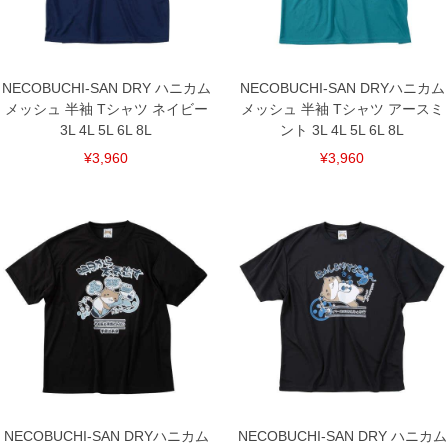
ご了承くださいませ。
※【ボトムの裾上げをご希望の場合】
裾上げ料金は500円+税となります。
備考欄に股下●cmとご記入下さい。（裾上げ無料対象商品は1本につき税込6,000円以
上の品が対象。1本5,999円以下の商品は有料（500円+税）となります。）
NECOBUCHI-SAN DRY ハニカム
NECOBUCHI-SAN DRYハニカム
出荷まで約1週間～20日間程お時間を頂く場合がございます。
メッシュ 半袖 Tシャツ ネイビー
メッシュ 半袖 Tシャツ アースミ
尚、裾上げした商品は返品・交換不可となりますので、予めご了承下さい。
一部、お直しに対応出来ない商品がございます。(例：裾にファスナーや調節ひもが付
3L 4L 5L 6L 8L
ント 3L 4L 5L 6L 8L
いている、極端なデザインが施されている等)
¥3,960
¥3,960
※商品によって若干のサイズの誤差がございます。また、お客様がご使用の環境（コ
ンピュータ画面）によって、商品の色味が若干異なる場合がございます。予めご了承
ください。
※当店での掲載商品は、実店鋪と在庫を共用しておりますので店頭での売り違い、店
舗からのお取り寄せ等により、お客様にご迷惑をお掛けしてしまう場合がございま
す。そのようなことがない様最大限に努めておりますが、もしあった場合速やかにご
連絡させて頂きますので予めご了承ください。
DETAIL
NECOBUCHI-SAN DRYハニカム
NECOBUCHI-SAN DRY ハニカム