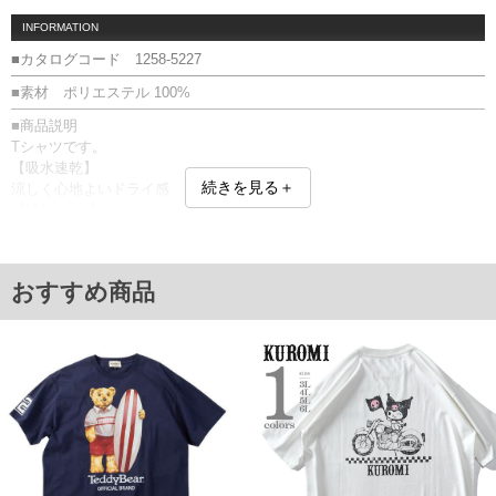
INFORMATION
■カタログコード 1258-5227
■素材 ポリエステル 100%
■商品説明
Tシャツです。
【吸水速乾】
続きを見る＋
涼しく心地よいドライ感
【UVカット】
紫外線カットで日焼け防止効果
プリント／DRY／吸水速乾／UVカット／メッシュ
■サイズ表
おすすめ商品
サイズ/バスト/総丈/裾周り/肩幅/袖丈
3L/130/78/130/58/24
4L/140/80/140/60/25
5L/150/82/150/62/26
6L/160/84/160/64/27
8L/180/88/180/68/29
単位はcm
※【返品交換について】
返品交換希望の方は、商品到着後1週間以内にご連絡ください。