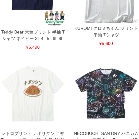
下着(肌着)やワイシャツは商品の性質上、返品交換不可とさせて頂いております。予め
ご了承くださいませ。
※【ボトムの裾上げをご希望の場合】
裾上げ料金は500円+税となります。
備考欄に股下●cmとご記入下さい。（裾上げ無料対象商品は1本につき税込6,000円以
KUROMI クロミちゃん プリント
上の品が対象。1本5,999円以下の商品は有料（500円+税）となります。）
Teddy Bear 天竺プリント 半袖 T
出荷まで約1週間～20日間程お時間を頂く場合がございます。
半袖 Tシャツ
シャツ ネイビー 3L 4L 5L 6L 8L
尚、裾上げした商品は返品・交換不可となりますので、予めご了承下さい。
¥5,600
一部、お直しに対応出来ない商品がございます。(例：裾にファスナーや調節ひもが付
¥6,490
いている、極端なデザインが施されている等)
※商品によって若干のサイズの誤差がございます。また、お客様がご使用の環境（コ
ンピュータ画面）によって、商品の色味が若干異なる場合がございます。予めご了承
ください。
※当店での掲載商品は、実店鋪と在庫を共用しておりますので店頭での売り違い、店
舗からのお取り寄せ等により、お客様にご迷惑をお掛けしてしまう場合がございま
す。そのようなことがない様最大限に努めておりますが、もしあった場合速やかにご
連絡させて頂きますので予めご了承ください。
DETAIL
レトロプリント ナポリタン 半袖
NECOBUCHI-SAN DRY ハニカム