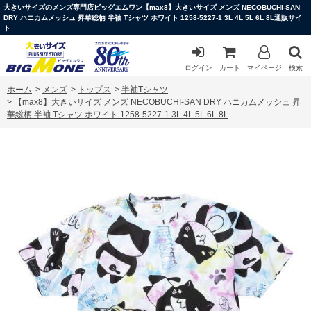
大きいサイズのメンズ専門店ビッグエムワン【max8】大きいサイズ メンズ NECOBUCHI-SAN
DRY ハニカムメッシュ 昇華総柄 半袖 Tシャツ ホワイト 1258-5227-1 3L 4L 5L 6L 8L通販サイ
ト
ログイン
カート
マイページ
検索
ホーム
>
メンズ
>
トップス
>
半袖Tシャツ
>
【max8】大きいサイズ メンズ NECOBUCHI-SAN DRY ハニカムメッシュ 昇
華総柄 半袖 Tシャツ ホワイト 1258-5227-1 3L 4L 5L 6L 8L