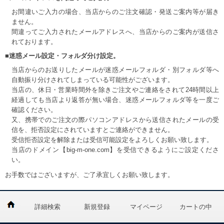
お間違いご入力の場合、当店からのご注文確認・発送ご案内等が届き
ません。
間違ってご入力されたメールアドレスへ、当店からのご案内が送信さ
れております。
■迷惑メール設定・フォルダ分け設定。
当店からのお送りしたメールが迷惑メールフォルダ・別フォルダ等へ
自動振り分けされてしまっている可能性がございます。
当店の、休日・営業時間外を除きご注文やご連絡をされて24時間以上
経過しても当店より返答が無い場合、迷惑メールフォルダ等を一度ご
確認ください。
又、携帯でのご注文の際パソコンアドレスから送信されたメールの受
信を、拒否設定にされていますとご連絡ができません。
受信拒否設定を解除または受信可能設定をよろしくお願い致します。
当店のドメイン【big-m-one.com】を受信できるようにご設定くださ
い。
お手数ではございますが、ご了承宜しくお願い致します。
詳細検索
新規登録
マイページ
カートの中