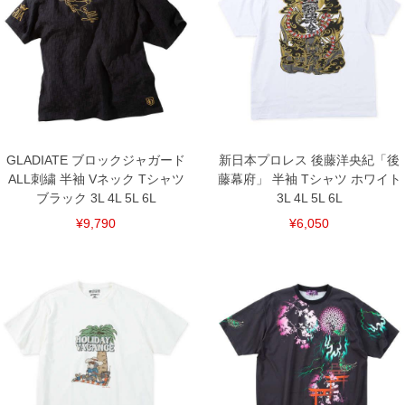
※【返品交換について】
返品交換希望の方は、商品到着後1週間以内にご連絡ください。
下着(肌着)やワイシャツは商品の性質上、返品交換不可とさせて頂いております。予め
ご了承くださいませ。
※【ボトムの裾上げをご希望の場合】
裾上げ料金は500円+税となります。
備考欄に股下●cmとご記入下さい。（裾上げ無料対象商品は1本につき税込6,000円以
上の品が対象。1本5,999円以下の商品は有料（500円+税）となります。）
出荷まで約1週間～20日間程お時間を頂く場合がございます。
尚、裾上げした商品は返品・交換不可となりますので、予めご了承下さい。
GLADIATE ブロックジャガード
新日本プロレス 後藤洋央紀「後
一部、お直しに対応出来ない商品がございます。(例：裾にファスナーや調節ひもが付
いている、極端なデザインが施されている等)
ALL刺繍 半袖 Vネック Tシャツ
藤幕府」 半袖 Tシャツ ホワイト
ブラック 3L 4L 5L 6L
3L 4L 5L 6L
※商品によって若干のサイズの誤差がございます。また、お客様がご使用の環境（コ
ンピュータ画面）によって、商品の色味が若干異なる場合がございます。予めご了承
¥9,790
¥6,050
ください。
※当店での掲載商品は、実店鋪と在庫を共用しておりますので店頭での売り違い、店
舗からのお取り寄せ等により、お客様にご迷惑をお掛けしてしまう場合がございま
す。そのようなことがない様最大限に努めておりますが、もしあった場合速やかにご
連絡させて頂きますので予めご了承ください。
DETAIL