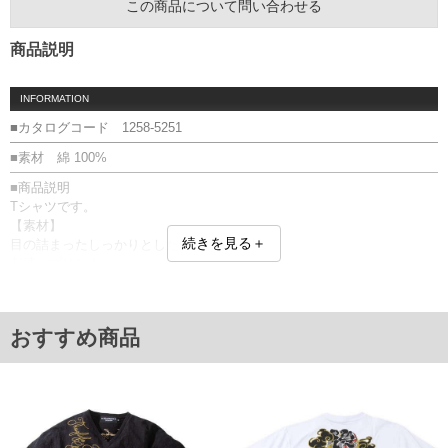
この商品について問い合わせる
商品説明
INFORMATION
■カタログコード 1258-5251
■素材 綿 100%
■商品説明
Tシャツです。
【素材】
続きを見る＋
目の詰まったしっかりとした綿100%の生地。
刺繍／プリント
■サイズ表
サイズ/バスト/総丈/裾周り/肩幅/袖丈
3L/130/78/130/58/24
おすすめ商品
4L/140/80/140/60/25
5L/150/82/150/62/26
6L/160/84/160/64/27
8L/180/88/180/68/29
単位はcm