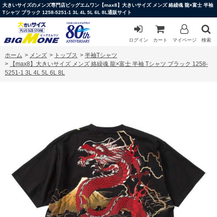
大きいサイズのメンズ専門店ビッグエムワン【max8】大きいサイズ メンズ 絡繰魂 龍×富士 半袖
Tシャツ ブラック 1258-5251-1 3L 4L 5L 6L 8L通販サイト
ログイン
カート
マイページ
検索
ホーム
>
メンズ
>
トップス
>
半袖Tシャツ
>
【max8】大きいサイズ メンズ 絡繰魂 龍×富士 半袖 Tシャツ ブラック 1258-
5251-1 3L 4L 5L 6L 8L