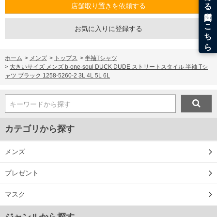
出荷まで約1週間～20日間程お時間を頂く場合がございます。
店舗取り置きを依頼する
尚、裾上げした商品は返品・交換不可となりますので、予めご了承下さい。
一部、お直しに対応出来ない商品がございます。(例：裾にファスナーや調節ひもが付
いている、極端なデザインが施されている等)
お気に入りに登録する
※商品によって若干のサイズの誤差がございます。また、お客様がご使用の環境（コ
ンピュータ画面）によって、商品の色味が若干異なる場合がございます。予めご了承
ください。
ホーム
>
メンズ
>
トップス
>
半袖Tシャツ
※当店での掲載商品は、実店鋪と在庫を共用しておりますので店頭での売り違い、店
>
大きいサイズ メンズ b-one-soul DUCK DUDE ストリートスタイル 半袖 Tシ
舗からのお取り寄せ等により、お客様にご迷惑をお掛けしてしまう場合がございま
ャツ ブラック 1258-5260-2 3L 4L 5L 6L
す。そのようなことがない様最大限に努めておりますが、もしあった場合速やかにご
連絡させて頂きますので予めご了承ください。
キーワードから探す
DETAIL
カテゴリから探す
メンズ
プレゼント
マスク
ジャンルから探す