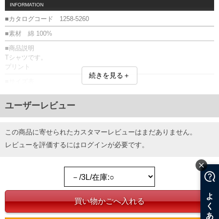
INFORMATION
■カタログコード 1258-5260
■素材 綿 100%
■商品説明
Tシャツです。
プリント
続きを見る＋
■サイズ表
サイズ/バスト/総丈/裾周り/肩幅/袖丈
3L/130/78/130/58/24
ユーザーレビュー
4L/140/80/140/60/25
5L/150/82/150/62/26
6L/160/84/160/64/27
この商品に寄せられたカスタマーレビューはまだありません。
単位はcm
レビューを評価するには
ログイン
が必要です。
※【返品交換について】
返品交換希望の方は、商品到着後1週間以内にご連絡ください。
下着(肌着)やワイシャツは商品の性質上、返品交換不可とさせて頂いております。予め
ご了承くださいませ。
※【ボトムの裾上げをご希望の場合】
裾上げ料金は500円+税となります。
備考欄に股下●cmとご記入下さい。（裾上げ無料対象商品は1本につき税込6,000円以
上の品が対象。1本5,999円以下の商品は有料（500円+税）となります。）