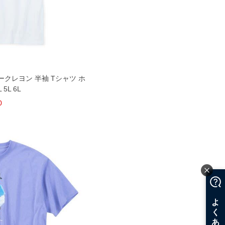
フラワークレヨン 半袖 Tシャツ ホ
 5L 6L
0