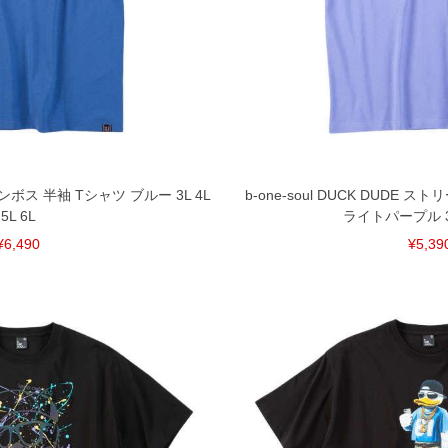
E エンボス 半袖 Tシャツ ブルー 3L 4L
b-one-soul DUCK DUDE
5L 6L
ライトパープル 3L 
¥6,490
¥5,39