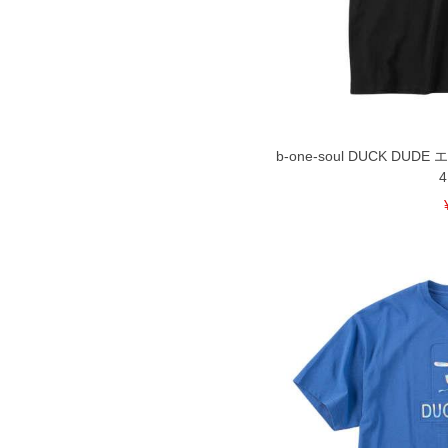
一部、お直しに対応出来ない商品がご
いる、極端なデザインが施されている
※【返品交換について】
返品交換希望の方は、商品到着後1週
下着(肌着)やワイシャツは商品の性
承くださいませ。
b-one-soul DUCK DU
DETAIL
4