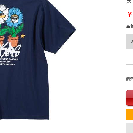
ネイ
￥
品
3
個