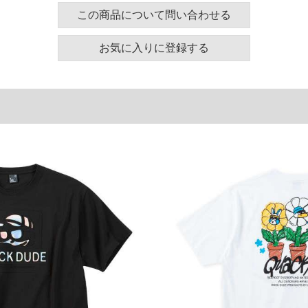
130
58
24
この商品について問い合わせる
140
60
25
お気に入りに登録する
150
62
26
160
64
27
単位はcm
ございます。また、お客様がご使用の環境（コンピュ
干異なる場合がございます。予めご了承ください。
るタグのサイズ表記と異なる場合があります。お取り
下さい。
を共用しておりますので店頭での売り違い、店舗から
惑をお掛けしてしまう場合がございます。そのような
が、もしあった場合速やかにご連絡させて頂きますの
裾上げ無料対象商品は1本につき税込6,000円以上の品
料（500円+税）となります。）
頂く場合がございます。
となりますので、予めご了承下さい。