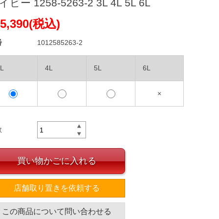
ビー 1258-5263-2 3L 4L 5L 6L
5,390(税込)
番
1012585263-2
L
4L
5L
6L
×
数
買い物かごに入れる
店舗取り置きを依頼する
この商品について問い合わせる