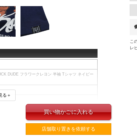
こ
レ
 DUCK DUDE フラワークレヨン 半袖 Tシャツ ネイビー
見る＋
買い物かごに入れる
ズ表
店舗取り置きを依頼する
裾周り
肩幅
袖丈