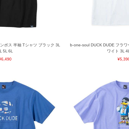
ざいます。(例：裾にファスナーや調節ひもが付いて
等)
間以内にご連絡ください。
質上、返品交換不可とさせて頂いております。予めご了
DE エンボス 半袖 Tシャツ ブラック 3L
b-one-soul DUCK DUDE 
L 5L 6L
ワイト 3L 4L
¥6,490
¥5,39