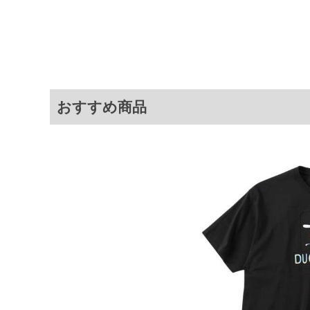
3L
130
78
4L
140
80
5L
150
82
6L
160
84
おすすめ商品
※商品によって若干のサイズの誤差が
ータ画面）によって、商品の色味が若
※上記サイズが実際の商品に付いてい
扱い前に商品付属タグの記載もご確認
※当店での掲載商品は、実店鋪と在庫
のお取り寄せ等により、お客様にご迷
ことがない様最大限に努めております
で予めご了承ください。
※【ボトムの裾上げをご希望の場合】
裾上げ料金は500円+税となります。
ご注意
備考欄に股下●cmとご記入下さい。（
が対象。1本5,999円以下の商品は有
出荷まで約1週間～20日間程お時間を
尚、裾上げした商品は返品・交換不可