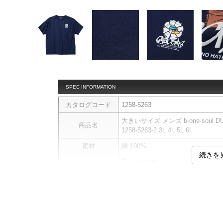
SPEC INFORMATION
カタログコード
1258-5263
大きいサイズ メンズ b-one-soul
商品名
1258-5263-2 3L 4L 5L 6L
素材
綿 100%
続きを
Tシャツです。
商品説明
プリント(ラバー・発泡)
サイ
サイズ
バスト
総丈