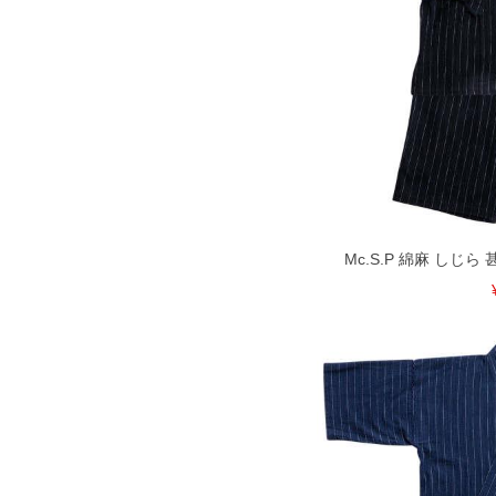
Mc.S.P 綿麻 しじら 甚