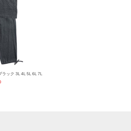
ック 3L 4L 5L 6L 7L
0