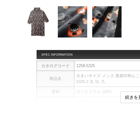
SPEC INFORMATION
カタログコード
1258-5325
大きいサイズ メンズ 黒柴印和んこ堂
商品名
5325-2 3L 5L 7L
素材
ポリエステル 100%
続きを
着る毛布です。
【商品について】
こちらは予約商品になります。
商品説明
仕様、素材、及び画像のカラーが
す。
ロング丈／サイドポケット