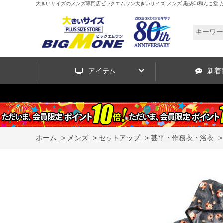
大きいサイズのメンズ専門店ビッグエムワン大きいサイズ メンズ 黒柴印和んこ堂 だるま柄 ふ
アイテム
新着
ホーム
>
メンズ
>
セットアップ
>
甚平・作務衣・浴衣