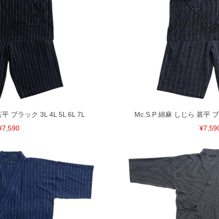
平 ブラック 3L 4L 5L 6L 7L
Mc.S.P 綿麻 しじら 甚平 ブラッ
¥7,590
¥7,59