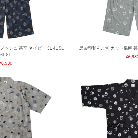
頂く場合がございます。
となりますので、予めご了承下さい。
ざいます。(例：裾にファスナーや調節ひもが付いて
等)
間以内にご連絡ください。
質上、返品交換不可とさせて頂いております。予めご了
シュ 甚平 ネイビー 3L 4L 5L
黒柴印和んこ堂 カット楊柳 甚平 グレ
6L 8L
¥6,93
¥6,930