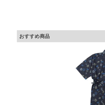
サイ
サイズ
バスト
総丈
3L
150
130
5L
170
135
7L
190
140
おすすめ商品
※商品によって若干のサイズの誤差が
ータ画面）によって、商品の色味が若
※上記サイズが実際の商品に付いてい
扱い前に商品付属タグの記載もご確認
※当店での掲載商品は、実店鋪と在庫
のお取り寄せ等により、お客様にご迷
ことがない様最大限に努めております
で予めご了承ください。
※【ボトムの裾上げをご希望の場合】
裾上げ料金は500円+税となります。
ご注意
備考欄に股下●cmとご記入下さい。（
が対象。1本5,999円以下の商品は有