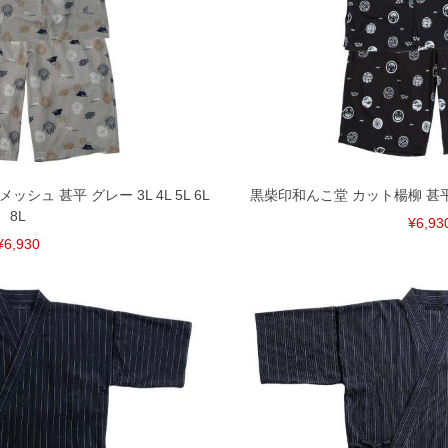
ュ 甚平 グレー 3L 4L 5L 6L
黒柴印和んこ堂 カット楊柳 甚平 ブラ
8L
¥6,93
¥6,930