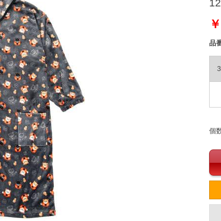
12
￥
品
3
個