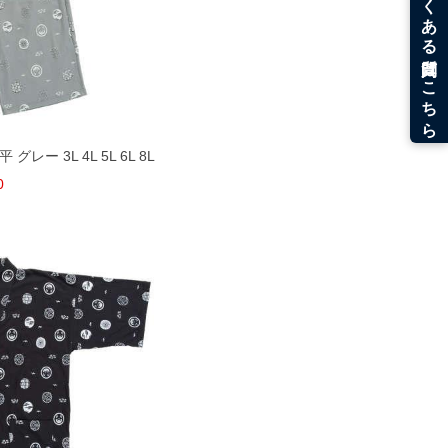
ー 3L 4L 5L 6L 8L
0