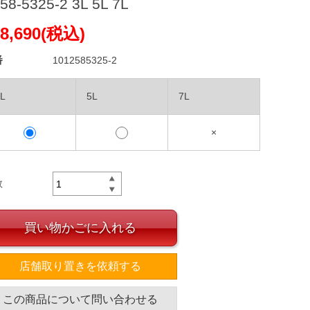
58-5325-2 3L 5L 7L
8,690(税込)
番
1012585325-2
L
5L
7L
×
数
買い物かごに入れる
店舗取り置きを依頼する
この商品について問い合わせる