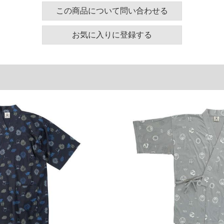
ズ表
この商品について問い合わせる
裾周り
肩幅
袖丈
お気に入りに登録する
154
66
56
174
70
58
194
74
60
単位はcm
ございます。また、お客様がご使用の環境（コンピュ
干異なる場合がございます。予めご了承ください。
るタグのサイズ表記と異なる場合があります。お取り
下さい。
を共用しておりますので店頭での売り違い、店舗から
惑をお掛けしてしまう場合がございます。そのような
が、もしあった場合速やかにご連絡させて頂きますの
裾上げ無料対象商品は1本につき税込6,000円以上の品
料（500円+税）となります。）