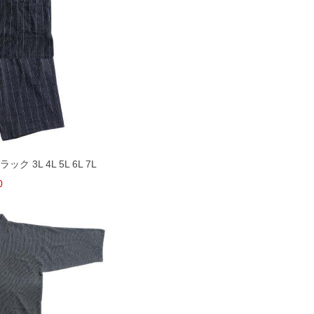
ク 3L 4L 5L 6L 7L
0