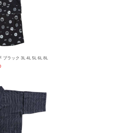
ック 3L 4L 5L 6L 8L
0