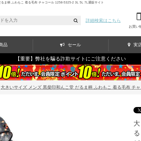
わもこ 着る毛布 チャコール 1258-5325-2 3L 5L 7L通販サイト
詳細検索はこちら
お買い
商品
セール
実
【重要】弊社を騙る詐欺サイトにご注意ください
>
大きいサイズ メンズ 黒柴印和んこ堂 だるま柄 ふわもこ 着る毛布 チャコール 12
大
る