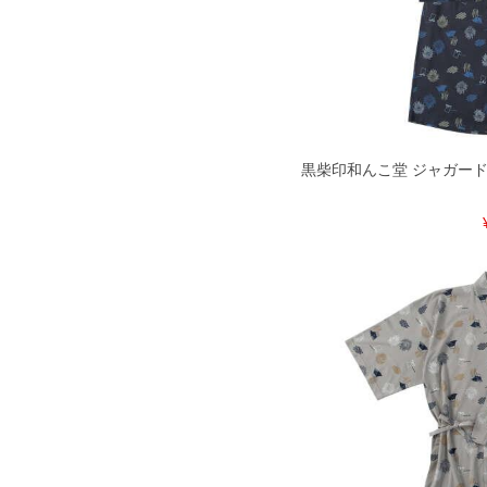
出荷まで約1週間～20日間程お時間を
尚、裾上げした商品は返品・交換不可
一部、お直しに対応出来ない商品がご
いる、極端なデザインが施されている
※【返品交換について】
返品交換希望の方は、商品到着後1週
下着(肌着)やワイシャツは商品の性
黒柴印和んこ堂 ジャガードメッ
承くださいませ。
DETAIL