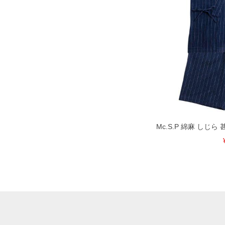
Mc.S.P 綿麻 しじら 甚