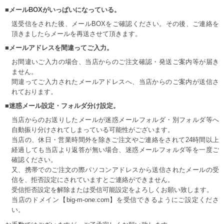
■メールBOXがいっぱいになっている。
送受信をされた後、メールBOXをご確認ください。その後、ご連絡を
頂きましたらメールを再送させて頂きます。
■メールアドレスを間違ってご入力。
お間違いご入力の場合、当店からのご注文確認・発送ご案内等が届き
ません。
間違ってご入力されたメールアドレスへ、当店からのご案内が送信さ
れております。
■迷惑メール設定・フォルダ分け設定。
当店からのお送りしたメールが迷惑メールフォルダ・別フォルダ等へ
自動振り分けされてしまっている可能性がございます。
当店の、休日・営業時間外を除きご注文やご連絡をされて24時間以上
経過しても当店より返答が無い場合、迷惑メールフォルダ等を一度ご
確認ください。
又、携帯でのご注文の際パソコンアドレスから送信されたメールの受
信を、拒否設定にされていますとご連絡ができません。
受信拒否設定を解除または受信可能設定をよろしくお願い致します。
当店のドメイン【big-m-one.com】を受信できるようにご設定くださ
い。