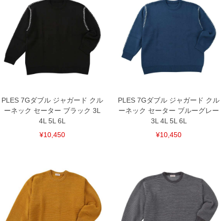
下着(肌着)やワイシャツは商品の性質上、返品交換不可とさせて頂いております。予め
ご了承くださいませ。
※【ボトムの裾上げをご希望の場合】
裾上げ料金は500円+税となります。
備考欄に股下●cmとご記入下さい。（裾上げ無料対象商品は1本につき税込6,000円以
上の品が対象。1本5,999円以下の商品は有料（500円+税）となります。）
出荷まで約1週間～20日間程お時間を頂く場合がございます。
尚、裾上げした商品は返品・交換不可となりますので、予めご了承下さい。
一部、お直しに対応出来ない商品がございます。(例：裾にファスナーや調節ひもが付
いている、極端なデザインが施されている等)
※商品によって若干のサイズの誤差がございます。また、お客様がご使用の環境（コ
PLES 7Gダブル ジャガード クル
PLES 7Gダブル ジャガード クル
ンピュータ画面）によって、商品の色味が若干異なる場合がございます。予めご了承
ーネック セーター ブラック 3L
ーネック セーター ブルーグレー
ください。
※当店での掲載商品は、実店鋪と在庫を共用しておりますので店頭での売り違い、店
4L 5L 6L
3L 4L 5L 6L
舗からのお取り寄せ等により、お客様にご迷惑をお掛けしてしまう場合がございま
す。そのようなことがない様最大限に努めておりますが、もしあった場合速やかにご
¥10,450
¥10,450
連絡させて頂きますので予めご了承ください。
DETAIL