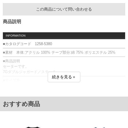
この商品について問い合わせる
商品説明
INFORMATION
■カタログコード 1258-5380
■素材 本体:アクリル 100% テープ部分:綿 75% ポリエステル 25%
■商品説明
セーターです。
7Gダブルジャガード／ステッチ
続きを見る＋
■サイズ表
サイズ/バスト/総丈/裾周り/肩幅/袖丈
3L/136/78/120/60/61
4L/144/80/128/62/62
5L/152/82/136/64/63
おすすめ商品
6L/160/84/144/66/64
単位はcm
※【返品交換について】
返品交換希望の方は、商品到着後1週間以内にご連絡ください。