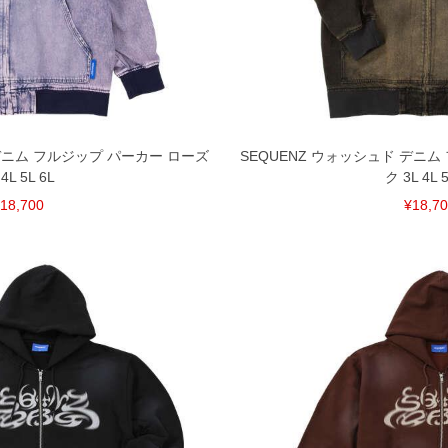
裾上げ無料対象商品は1本につき税込6,000円以上の品
料（500円+税）となります。）
頂く場合がございます。
となりますので、予めご了承下さい。
ざいます。(例：裾にファスナーや調節ひもが付いて
等)
 デニム フルジップ パーカー ローズ
SEQUENZ ウォッシュド デニム
間以内にご連絡ください。
 4L 5L 6L
ク 3L 4L 5
質上、返品交換不可とさせて頂いております。予めご了
18,700
¥18,7