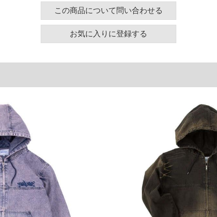
この商品について問い合わせる
ズ表
お気に入りに登録する
裾周り
肩幅
袖丈
120
60
63
130
62
64
140
64
65
150
66
66
単位はcm
ございます。また、お客様がご使用の環境（コンピュ
干異なる場合がございます。予めご了承ください。
るタグのサイズ表記と異なる場合があります。お取り
下さい。
を共用しておりますので店頭での売り違い、店舗から
惑をお掛けしてしまう場合がございます。そのような
が、もしあった場合速やかにご連絡させて頂きますの