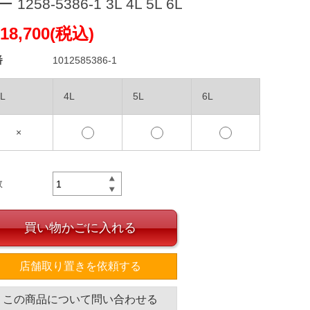
 1258-5386-1 3L 4L 5L 6L
18,700(税込)
番
1012585386-1
L
4L
5L
6L
×
数
買い物かごに入れる
店舗取り置きを依頼する
この商品について問い合わせる