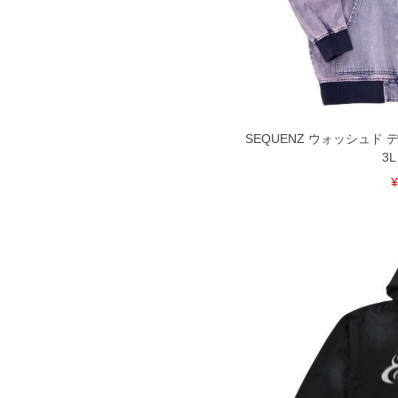
裾上げ料金は500円+税となります。
ご注意
備考欄に股下●cmとご記入下さい。（
が対象。1本5,999円以下の商品は有
出荷まで約1週間～20日間程お時間を
尚、裾上げした商品は返品・交換不可
一部、お直しに対応出来ない商品がご
いる、極端なデザインが施されている
※【返品交換について】
SEQUENZ ウォッシュド
返品交換希望の方は、商品到着後1週
3L
下着(肌着)やワイシャツは商品の性
¥
承くださいませ。
DETAIL