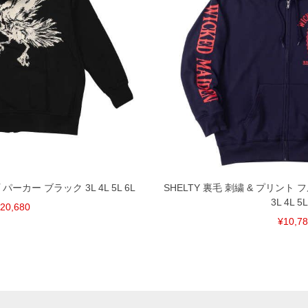
パーカー ブラック 3L 4L 5L 6L
SHELTY 裏毛 刺繍 & プリント
3L 4L 5L
20,680
¥10,7