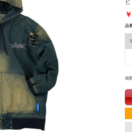
ビー
￥
品
3
個