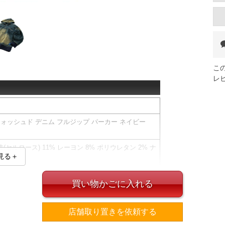
こ
レ
 ウォッシュド デニム フルジップ パーカー ネイビー
維(セルロース) 11% レーヨン 8% ポリウレタン 2% ナ
見る＋
買い物かごに入れる
にわずかな伸縮性のあるデニム素材。
(調節ひも有)／刺繍／リブ(袖口・裾)
現するため、特殊な加工を施しています。そのため1点
店舗取り置きを依頼する
す。