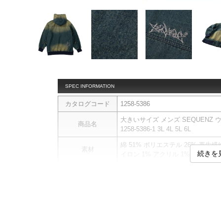
SPEC INFORMATION
カタログコード
1258-5386
大きいサイズ メンズ SEQUENZ
商品名
1258-5386-1 3L 4L 5L 6L
綿 51% ポリエステル 26% 再生繊
素材
続きを
イロン 1% アクリル 1%
パーカーです。
【素材について】
ポリウレタンを配合し、斜め方向
商品説明
フルジップ／サイドポケット／フード
こちらの製品は独特な風合いを表
１点加工の強弱や表情が異なりま