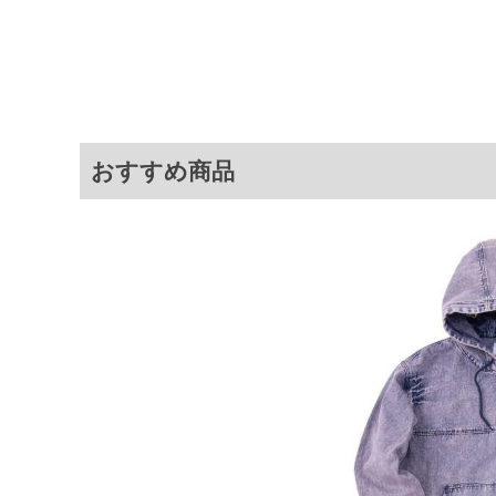
サイ
サイズ
バスト
総丈
3L
142
80
4L
152
82
おすすめ商品
5L
162
84
6L
172
86
※商品によって若干のサイズの誤差が
ータ画面）によって、商品の色味が若
※上記サイズが実際の商品に付いてい
扱い前に商品付属タグの記載もご確認
※当店での掲載商品は、実店鋪と在庫
のお取り寄せ等により、お客様にご迷
ことがない様最大限に努めております
で予めご了承ください。
※【ボトムの裾上げをご希望の場合】