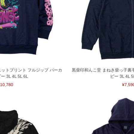
ルニットプリント フルジップ パーカ
黒柴印和んこ堂 まねき柴っ子裏毛
 3L 4L 5L 6L
ビー 3L 4L 5
10,780
¥7,59