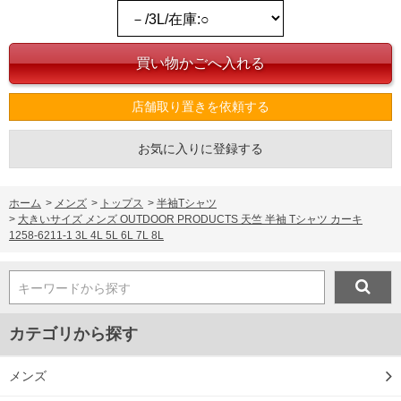
ください。
※当店での掲載商品は、実店鋪と在庫を共用しておりますので店頭での売り違い、店
舗からのお取り寄せ等により、お客様にご迷惑をお掛けしてしまう場合がございま
す。そのようなことがない様最大限に努めておりますが、もしあった場合速やかにご
連絡させて頂きますので予めご了承ください。
店舗取り置きを依頼する
DETAIL
お気に入りに登録する
ホーム
>
メンズ
>
トップス
>
半袖Tシャツ
>
大きいサイズ メンズ OUTDOOR PRODUCTS 天竺 半袖 Tシャツ カーキ
1258-6211-1 3L 4L 5L 6L 7L 8L
キーワードから探す
カテゴリから探す
メンズ