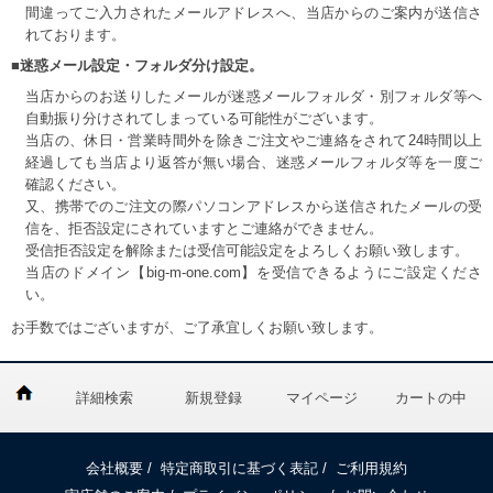
間違ってご入力されたメールアドレスへ、当店からのご案内が送信さ
れております。
■迷惑メール設定・フォルダ分け設定。
当店からのお送りしたメールが迷惑メールフォルダ・別フォルダ等へ
自動振り分けされてしまっている可能性がございます。
当店の、休日・営業時間外を除きご注文やご連絡をされて24時間以上
経過しても当店より返答が無い場合、迷惑メールフォルダ等を一度ご
確認ください。
又、携帯でのご注文の際パソコンアドレスから送信されたメールの受
信を、拒否設定にされていますとご連絡ができません。
受信拒否設定を解除または受信可能設定をよろしくお願い致します。
当店のドメイン【big-m-one.com】を受信できるようにご設定くださ
い。
お手数ではございますが、ご了承宜しくお願い致します。
詳細検索
新規登録
マイページ
カートの中
会社概要
/
特定商取引に基づく表記
/
ご利用規約