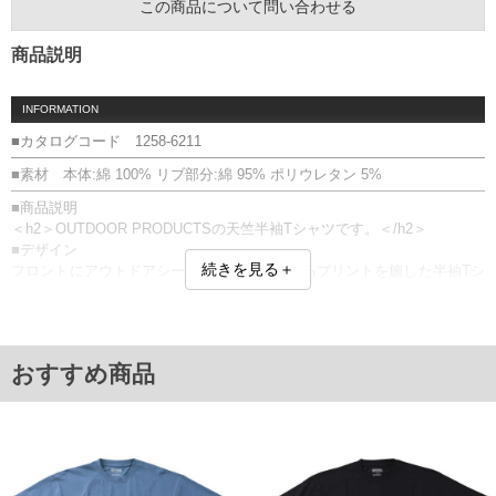
この商品について問い合わせる
商品説明
INFORMATION
■カタログコード 1258-6211
■素材 本体:綿 100% リブ部分:綿 95% ポリウレタン 5%
■商品説明
＜h2＞OUTDOOR PRODUCTSの天竺半袖Tシャツです。＜/h2＞
■デザイン
続きを見る＋
フロントにアウトドアシーンをイメージさせるプリントを施した半袖Tシ
ャツ。
存在感のあるグラフィックがコーディネートのアクセントになり、1枚で
サマになるアイテムです。
■素材・機能
おすすめ商品
・コットン100％使用
・やわらかく肌触りの良い天竺素材
・デイリーに使いやすい程よい生地感
＝＝＝＝＝＝＝＝＝＝＝＝
透け感：無し
＝＝＝＝＝＝＝＝＝＝＝＝