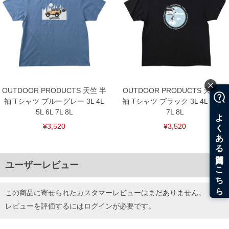
プリント
■サイズ表
サイズ/バスト/総丈/裾周り/肩幅/袖丈
3L/130/78/130/58/24
4L/140/80/140/60/25
5L/150/82/150/62/26
6L/160/84/160/64/27
7L/170/86/170/66/28
8L/180/88/180/68/29
OUTDOOR PRODUCTS 天竺 半
OUTDOOR PRODUCTS 天竺 半
単位はcm
袖 Tシャツ ブルーグレー 3L 4L
袖 Tシャツ ブラック 3L 4L 5L 6L
※【返品交換について】
5L 6L 7L 8L
7L 8L
返品交換希望の方は、商品到着後1週間以内にご連絡ください。
¥3,520
¥3,520
下着(肌着)やワイシャツは商品の性質上、返品交換不可とさせて頂いております。予め
ご了承くださいませ。
※【ボトムの裾上げをご希望の場合】
裾上げ料金は500円+税となります。
ユーザーレビュー
備考欄に股下●cmとご記入下さい。（裾上げ無料対象商品は1本につき税込6,000円以
上の品が対象。1本5,999円以下の商品は有料（500円+税）となります。）
出荷まで約1週間～20日間程お時間を頂く場合がございます。
尚、裾上げした商品は返品・交換不可となりますので、予めご了承下さい。
この商品に寄せられたカスタマーレビューはまだありません。
一部、お直しに対応出来ない商品がございます。(例：裾にファスナーや調節ひもが付
レビューを評価するには
ログイン
が必要です。
いている、極端なデザインが施されている等)
※商品によって若干のサイズの誤差がございます。また、お客様がご使用の環境（コ
ンピュータ画面）によって、商品の色味が若干異なる場合がございます。予めご了承