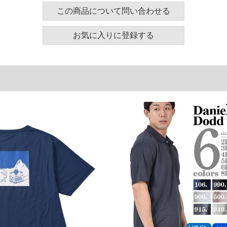
ティブシーンにも最適
この商品について問い合わせる
るため、淡色または同系色のインナーの着用をおすす
お気に入りに登録する
ト／再帰反射
ズ表
裾周り
肩幅
袖丈
130
58
24
140
60
25
150
62
26
160
64
27
170
66
28
180
68
29
単位はcm
ございます。また、お客様がご使用の環境（コンピュ