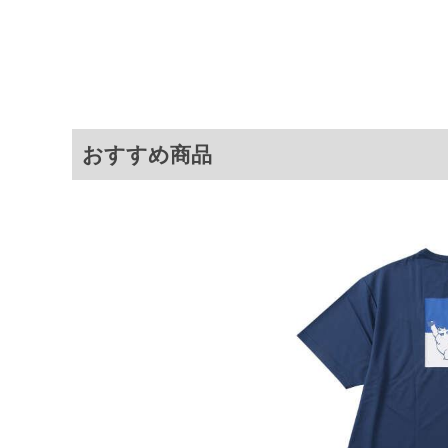
・汗をかいても乾きやすく、アク
＝＝＝＝＝＝＝＝＝＝＝＝
透け感：グレーは若干透け感があ
めします。
＝＝＝＝＝＝＝＝＝＝＝＝
吸汗速乾／DRYメッシュ／プリン
サイ
おすすめ商品
サイズ
バスト
総丈
3L
130
78
4L
140
80
5L
150
82
6L
160
84
7L
170
86
8L
180
88
※商品によって若干のサイズの誤差が