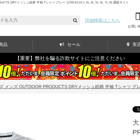
RYメッシュ総柄 半袖 Tシャツ グレー 1258-6216-1 3L 4L 5L 6L 7L 8L通販サイト
詳細検索はこちら
お買い
商品
セール
実
【重要】弊社を騙る詐欺サイトにご注意ください
メンズ OUTDOOR PRODUCTS DRYメッシュ総柄 半袖 Tシャツ グレー 1258-
大
P