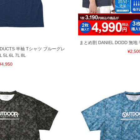
干異なる場合がございます。予めご了承ください。
るタグのサイズ表記と異なる場合があります。お取り
下さい。
を共用しておりますので店頭での売り違い、店舗から
惑をお掛けしてしまう場合がございます。そのような
が、もしあった場合速やかにご連絡させて頂きますの
まとめ割 DANIEL DODD 無
ODUCTS 半袖 Tシャツ ブルーグレ
¥2,50
L 5L 6L 7L 8L
裾上げ無料対象商品は1本につき税込6,000円以上の品
¥4,950
料（500円+税）となります。）
頂く場合がございます。
となりますので、予めご了承下さい。
ざいます。(例：裾にファスナーや調節ひもが付いて
等)
間以内にご連絡ください。
質上、返品交換不可とさせて頂いております。予めご了