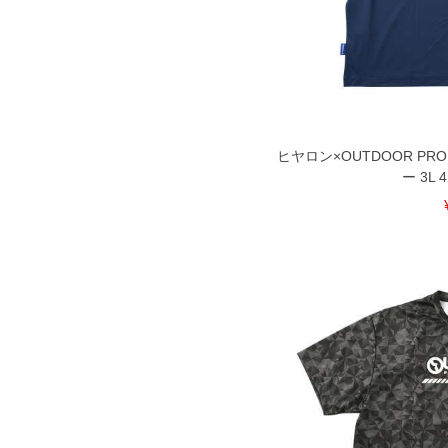
ータ画面）によって、商品の色味が若
※上記サイズが実際の商品に付いてい
扱い前に商品付属タグの記載もご確認
※当店での掲載商品は、実店鋪と在庫
のお取り寄せ等により、お客様にご迷
ことがない様最大限に努めております
で予めご了承ください。
ヒヤロン×OUTDOOR PR
※【ボトムの裾上げをご希望の場合】
ー 3L 4
裾上げ料金は500円+税となります。
ご注意
備考欄に股下●cmとご記入下さい。（
が対象。1本5,999円以下の商品は有
出荷まで約1週間～20日間程お時間を
尚、裾上げした商品は返品・交換不可
一部、お直しに対応出来ない商品がご
いる、極端なデザインが施されている
※【返品交換について】
返品交換希望の方は、商品到着後1週
下着(肌着)やワイシャツは商品の性
承くださいませ。
DETAIL