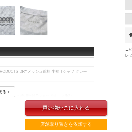
こ
レ
RODUCTS DRYメッシュ総柄 半袖 Tシャツ グレー
見る＋
SのDRYメッシュ総柄半袖Tシャツです。＜/h2＞
ンが目を引く半袖Tシャツ。
買い物かごに入れる
ーからレジャーシーンまで幅広く活躍します。
素材を使用
店舗取り置きを依頼する