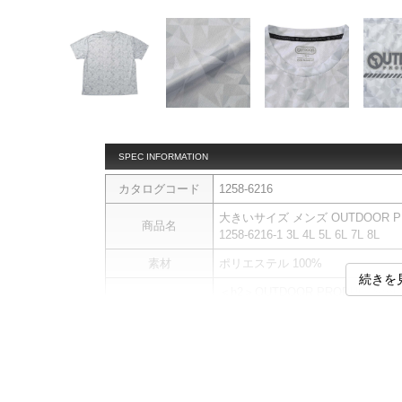
SPEC INFORMATION
カタログコード
1258-6216
大きいサイズ メンズ OUTDOOR P
商品名
1258-6216-1 3L 4L 5L 6L 7L 8L
素材
ポリエステル 100%
続きを
＜h2＞OUTDOOR PRODUCT
■デザイン
アウトドアテイストの総柄デザイ
存在感のあるデザインで、デイリ
■素材・機能
・通気性に優れたドライメッシュ
商品説明
・やわらかくサラッとした肌触り