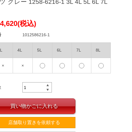
 グレー 1258-6216-1 3L 4L 5L 6L 7L
4,620(税込)
番
1012586216-1
L
4L
5L
6L
7L
8L
×
×
数
買い物かごに入れる
店舗取り置きを依頼する