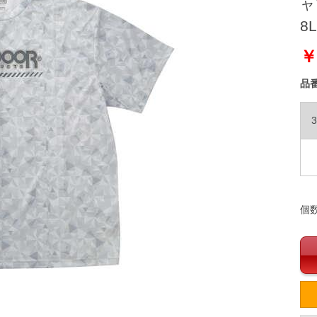
ャツ
8L
￥
品
3
個