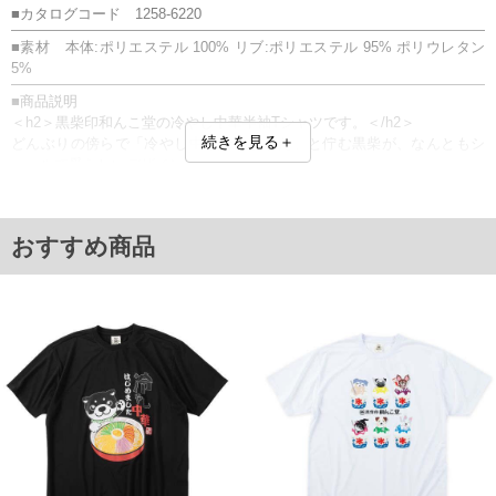
■カタログコード 1258-6220
■素材 本体:ポリエステル 100% リブ:ポリエステル 95% ポリウレタン
5%
■商品説明
＜h2＞黒柴印和んこ堂の冷やし中華半袖Tシャツです。＜/h2＞
続きを見る＋
どんぶりの傍らで「冷やし中華始めました」と佇む黒柴が、なんともシ
ュールで愛らしいデザイン。
お馴染みのフレーズとキャラクターが織りなす和のユーモアが、周囲の
視線を優しく奪う一着です。
プリント
おすすめ商品
若干の透け感がありますので、インナーの使用をお勧めします。
■サイズ表
サイズ/バスト/総丈/裾周り/肩幅/袖丈
3L/130/78/130/58/24
4L/140/80/140/60/25
5L/150/82/150/62/26
6L/160/84/160/64/27
8L/180/88/180/68/29
単位はcm
※【返品交換について】
返品交換希望の方は、商品到着後1週間以内にご連絡ください。