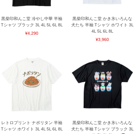
下着(肌着)やワイシャツは商品の性質上、返品交換不可とさせて頂いております。予め
ご了承くださいませ。
※【ボトムの裾上げをご希望の場合】
裾上げ料金は500円+税となります。
黒柴印和んこ堂 冷やし中華 半袖
黒柴印和んこ堂 かき氷いろんな
備考欄に股下●cmとご記入下さい。（裾上げ無料対象商品は1本につき税込6,000円以
Tシャツ ブラック 3L 4L 5L 6L 8L
犬たち 半袖 Tシャツ ホワイト 3L
上の品が対象。1本5,999円以下の商品は有料（500円+税）となります。）
4L 5L 6L 8L
出荷まで約1週間～20日間程お時間を頂く場合がございます。
¥4,290
尚、裾上げした商品は返品・交換不可となりますので、予めご了承下さい。
¥3,960
一部、お直しに対応出来ない商品がございます。(例：裾にファスナーや調節ひもが付
いている、極端なデザインが施されている等)
※商品によって若干のサイズの誤差がございます。また、お客様がご使用の環境（コ
ンピュータ画面）によって、商品の色味が若干異なる場合がございます。予めご了承
ください。
※当店での掲載商品は、実店鋪と在庫を共用しておりますので店頭での売り違い、店
舗からのお取り寄せ等により、お客様にご迷惑をお掛けしてしまう場合がございま
す。そのようなことがない様最大限に努めておりますが、もしあった場合速やかにご
連絡させて頂きますので予めご了承ください。
DETAIL
レトロプリント ナポリタン 半袖
黒柴印和んこ堂 かき氷いろんな
Tシャツ ホワイト 3L 4L 5L 6L 8L
犬たち 半袖 Tシャツ ブラック 3L