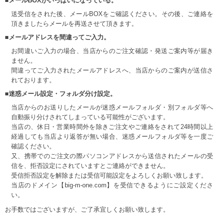
■メールBOXがいっぱいになっている。
送受信をされた後、メールBOXをご確認ください。その後、ご連絡を
頂きましたらメールを再送させて頂きます。
■メールアドレスを間違ってご入力。
お間違いご入力の場合、当店からのご注文確認・発送ご案内等が届き
ません。
間違ってご入力されたメールアドレスへ、当店からのご案内が送信さ
れております。
■迷惑メール設定・フォルダ分け設定。
当店からのお送りしたメールが迷惑メールフォルダ・別フォルダ等へ
自動振り分けされてしまっている可能性がございます。
当店の、休日・営業時間外を除きご注文やご連絡をされて24時間以上
経過しても当店より返答が無い場合、迷惑メールフォルダ等を一度ご
確認ください。
又、携帯でのご注文の際パソコンアドレスから送信されたメールの受
信を、拒否設定にされていますとご連絡ができません。
受信拒否設定を解除または受信可能設定をよろしくお願い致します。
当店のドメイン【big-m-one.com】を受信できるようにご設定くださ
い。
お手数ではございますが、ご了承宜しくお願い致します。