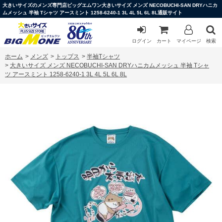
大きいサイズのメンズ専門店ビッグエムワン大きいサイズ メンズ NECOBUCHI-SAN DRYハニカ
ムメッシュ 半袖 Tシャツ アースミント 1258-6240-1 3L 4L 5L 6L 8L通販サイト
ログイン
カート
マイページ
検索
ホーム
>
メンズ
>
トップス
>
半袖Tシャツ
>
大きいサイズ メンズ NECOBUCHI-SAN DRYハニカムメッシュ 半袖 Tシャ
ツ アースミント 1258-6240-1 3L 4L 5L 6L 8L