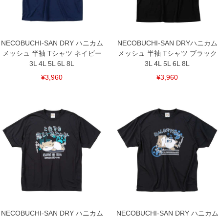
下着(肌着)やワイシャツは商品の性質上、返品交換不可とさせて頂いております。予め
ご了承くださいませ。
※【ボトムの裾上げをご希望の場合】
裾上げ料金は500円+税となります。
備考欄に股下●cmとご記入下さい。（裾上げ無料対象商品は1本につき税込6,000円以
NECOBUCHI-SAN DRY ハニカム
NECOBUCHI-SAN DRYハニカム
上の品が対象。1本5,999円以下の商品は有料（500円+税）となります。）
メッシュ 半袖 Tシャツ ネイビー
メッシュ 半袖 Tシャツ ブラック
出荷まで約1週間～20日間程お時間を頂く場合がございます。
3L 4L 5L 6L 8L
3L 4L 5L 6L 8L
尚、裾上げした商品は返品・交換不可となりますので、予めご了承下さい。
一部、お直しに対応出来ない商品がございます。(例：裾にファスナーや調節ひもが付
¥3,960
¥3,960
いている、極端なデザインが施されている等)
※商品によって若干のサイズの誤差がございます。また、お客様がご使用の環境（コ
ンピュータ画面）によって、商品の色味が若干異なる場合がございます。予めご了承
ください。
※当店での掲載商品は、実店鋪と在庫を共用しておりますので店頭での売り違い、店
舗からのお取り寄せ等により、お客様にご迷惑をお掛けしてしまう場合がございま
す。そのようなことがない様最大限に努めておりますが、もしあった場合速やかにご
連絡させて頂きますので予めご了承ください。
DETAIL
NECOBUCHI-SAN DRY ハニカム
NECOBUCHI-SAN DRY ハニカム