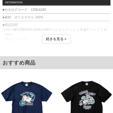
INFORMATION
■カタログコード 1258-6240
■素材 ポリエステル 100%
■商品説明
＜h2＞NECOBUCHI-SANのDRYハニカムメッシュ半袖Tシャツです。
＜/h2＞
続きを見る＋
【商品について】
こちらは入荷待ち商品になります。
仕様、素材、及び画像のカラーが、実際に入荷する商品と若干異なる場
合がございます。
プリント
おすすめ商品
■サイズ表
サイズ/バスト/総丈/裾周り/肩幅/袖丈
3L/130/78/130/58/24
4L/140/80/140/60/25
5L/150/82/150/62/26
6L/160/84/160/64/27
8L/180/88/180/68/29
単位はcm
※【返品交換について】
返品交換希望の方は、商品到着後1週間以内にご連絡ください。