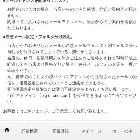
■メールアドレスを間違ってご入力。
お間違いご入力の場合、当店からのご注文確認・発送ご案内等が届き
ません。
間違ってご入力されたメールアドレスへ、当店からのご案内が送信さ
れております。
■迷惑メール設定・フォルダ分け設定。
当店からのお送りしたメールが迷惑メールフォルダ・別フォルダ等へ
自動振り分けされてしまっている可能性がございます。
当店の、休日・営業時間外を除きご注文やご連絡をされて24時間以上
経過しても当店より返答が無い場合、迷惑メールフォルダ等を一度ご
確認ください。
又、携帯でのご注文の際パソコンアドレスから送信されたメールの受
信を、拒否設定にされていますとご連絡ができません。
受信拒否設定を解除または受信可能設定をよろしくお願い致します。
当店のドメイン【big-m-one.com】を受信できるようにご設定くださ
い。
お手数ではございますが、ご了承宜しくお願い致します。
詳細検索
新規登録
マイページ
カートの中