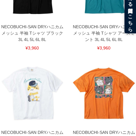
下着(肌着)やワイシャツは商品の性質上、返品交換不可とさせて頂いております。予め
ご了承くださいませ。
※【ボトムの裾上げをご希望の場合】
裾上げ料金は500円+税となります。
備考欄に股下●cmとご記入下さい。（裾上げ無料対象商品は1本につき税込6,000円以
NECOBUCHI-SAN DRYハニカム
NECOBUCHI-SAN DRYハニカム
上の品が対象。1本5,999円以下の商品は有料（500円+税）となります。）
メッシュ 半袖 Tシャツ ブラック
メッシュ 半袖 Tシャツ アースミ
出荷まで約1週間～20日間程お時間を頂く場合がございます。
3L 4L 5L 6L 8L
ント 3L 4L 5L 6L 8L
尚、裾上げした商品は返品・交換不可となりますので、予めご了承下さい。
一部、お直しに対応出来ない商品がございます。(例：裾にファスナーや調節ひもが付
¥3,960
¥3,960
いている、極端なデザインが施されている等)
※商品によって若干のサイズの誤差がございます。また、お客様がご使用の環境（コ
ンピュータ画面）によって、商品の色味が若干異なる場合がございます。予めご了承
ください。
※当店での掲載商品は、実店鋪と在庫を共用しておりますので店頭での売り違い、店
舗からのお取り寄せ等により、お客様にご迷惑をお掛けしてしまう場合がございま
す。そのようなことがない様最大限に努めておりますが、もしあった場合速やかにご
連絡させて頂きますので予めご了承ください。
DETAIL
NECOBUCHI-SAN DRYハニカム
NECOBUCHI-SAN DRYハニカム