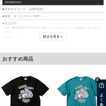
INFORMATION
■カタログコード 1258-6242
■素材 ポリエステル 100%
■商品説明
＜h2＞NECOBUCHI-SANのDRYハニカムメッシュ半袖Tシャツです。
＜/h2＞
続きを見る＋
【商品について】
こちらは入荷待ち商品になります。
仕様、素材、及び画像のカラーが、実際に入荷する商品と若干異なる場
合がございます。
プリント
おすすめ商品
■サイズ表
サイズ/バスト/総丈/裾周り/肩幅/袖丈
3L/130/78/130/58/24
4L/140/80/140/60/25
5L/150/82/150/62/26
6L/160/84/160/64/27
8L/180/88/180/68/29
単位はcm
※【返品交換について】
返品交換希望の方は、商品到着後1週間以内にご連絡ください。