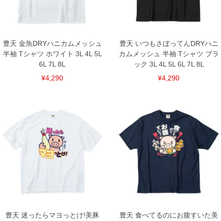
備考欄に股下●cmとご記入下さい。（裾上げ無料対象商品は1本につき税込6,000円以
上の品が対象。1本5,999円以下の商品は有料（500円+税）となります。）
出荷まで約1週間～20日間程お時間を頂く場合がございます。
尚、裾上げした商品は返品・交換不可となりますので、予めご了承下さい。
一部、お直しに対応出来ない商品がございます。(例：裾にファスナーや調節ひもが付
豊天 金魚DRYハニカムメッシュ
豊天 いつもさぼってんDRYハニ
いている、極端なデザインが施されている等)
半袖 Tシャツ ホワイト 3L 4L 5L
カムメッシュ 半袖 Tシャツ ブラ
※商品によって若干のサイズの誤差がございます。また、お客様がご使用の環境（コ
6L 7L 8L
ック 3L 4L 5L 6L 7L 8L
ンピュータ画面）によって、商品の色味が若干異なる場合がございます。予めご了承
ください。
¥4,290
¥4,290
※当店での掲載商品は、実店鋪と在庫を共用しておりますので店頭での売り違い、店
舗からのお取り寄せ等により、お客様にご迷惑をお掛けしてしまう場合がございま
す。そのようなことがない様最大限に努めておりますが、もしあった場合速やかにご
連絡させて頂きますので予めご了承ください。
DETAIL
豊天 迷ったらマヨっとけ!美豚
豊天 食べてるのにお腹すいた美