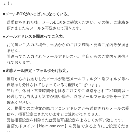
ます。
■メールBOXがいっぱいになっている。
送受信をされた後、メールBOXをご確認ください。その後、ご連絡を
頂きましたらメールを再送させて頂きます。
■メールアドレスを間違ってご入力。
お間違いご入力の場合、当店からのご注文確認・発送ご案内等が届き
ません。
間違ってご入力されたメールアドレスへ、当店からのご案内が送信さ
れております。
■迷惑メール設定・フォルダ分け設定。
当店からのお送りしたメールが迷惑メールフォルダ・別フォルダ等へ
自動振り分けされてしまっている可能性がございます。
当店の、休日・営業時間外を除きご注文やご連絡をされて24時間以上
経過しても当店より返答が無い場合、迷惑メールフォルダ等を一度ご
確認ください。
又、携帯でのご注文の際パソコンアドレスから送信されたメールの受
信を、拒否設定にされていますとご連絡ができません。
受信拒否設定を解除または受信可能設定をよろしくお願い致します。
当店のドメイン【big-m-one.com】を受信できるようにご設定くださ
い。