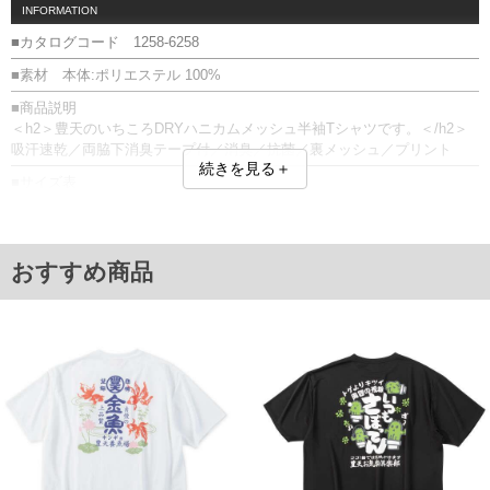
INFORMATION
■カタログコード 1258-6258
■素材 本体:ポリエステル 100%
■商品説明
＜h2＞豊天のいちころDRYハニカムメッシュ半袖Tシャツです。＜/h2＞
吸汗速乾／両脇下消臭テープ付／消臭／抗菌／裏メッシュ／プリント
続きを見る＋
■サイズ表
サイズ/バスト/総丈/裾周り/肩幅/袖丈
3L/130/78/130/58/24
4L/140/80/140/60/25
5L/150/82/150/62/26
おすすめ商品
6L/160/84/160/64/27
7L/170/86/170/66/28
8L/180/88/180/68/29
単位はcm
※【返品交換について】
返品交換希望の方は、商品到着後1週間以内にご連絡ください。
下着(肌着)やワイシャツは商品の性質上、返品交換不可とさせて頂いております。予め
ご了承くださいませ。
※【ボトムの裾上げをご希望の場合】
裾上げ料金は500円+税となります。