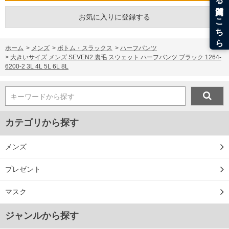
※【ボトムの裾上げをご希望の場合】
お気に入りに登録する
裾上げ料金は500円+税となります。
備考欄に股下●cmとご記入下さい。（裾上げ無料対象商品は1本につき税込6,000円以
上の品が対象。1本5,999円以下の商品は有料（500円+税）となります。）
出荷まで約1週間～20日間程お時間を頂く場合がございます。
ホーム
>
メンズ
>
ボトム・スラックス
>
ハーフパンツ
尚、裾上げした商品は返品・交換不可となりますので、予めご了承下さい。
>
大きいサイズ メンズ SEVEN2 裏毛 スウェット ハーフパンツ ブラック 1264-
一部、お直しに対応出来ない商品がございます。(例：裾にファスナーや調節ひもが付
6200-2 3L 4L 5L 6L 8L
いている、極端なデザインが施されている等)
※商品によって若干のサイズの誤差がございます。また、お客様がご使用の環境（コ
ンピュータ画面）によって、商品の色味が若干異なる場合がございます。予めご了承
キーワードから探す
ください。
※当店での掲載商品は、実店鋪と在庫を共用しておりますので店頭での売り違い、店
舗からのお取り寄せ等により、お客様にご迷惑をお掛けしてしまう場合がございま
カテゴリから探す
す。そのようなことがない様最大限に努めておりますが、もしあった場合速やかにご
連絡させて頂きますので予めご了承ください。
メンズ
DETAIL
プレゼント
マスク
ジャンルから探す