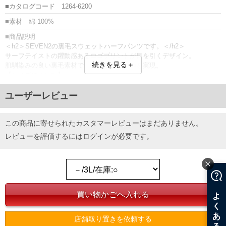
■カタログコード 1264-6200
■素材 綿 100%
■商品説明
＜h2＞SEVEN2の裏毛スウェットハーフパンツです。＜/h2＞
サーフテイストの躍動感あるロゴプリントが目を引くデザイン。
続きを見る＋
肌馴染みの良い裏毛素材で、快適な履き心地を実現。
【サイズについて】
サイズ表のウエストサイズは適応範囲となります。
前閉じ／ウエストシャーリング(調節ひも有)／サイド・バックポケット／
ユーザーレビュー
プリント／ワッペン／裏毛
■サイズ表
この商品に寄せられたカスタマーレビューはまだありません。
サイズ/ウエスト/股下/わたり幅/ヒップ/総丈
レビューを評価するには
ログイン
が必要です。
3L/95～110/30/40/130/64
4L/105～120/30/42/140/66
5L/115～130/31/44/150/69
6L/125～140/31/46/160/71
8L/145～160/32/50/180/76
単位はcm
※【返品交換について】
返品交換希望の方は、商品到着後1週間以内にご連絡ください。
下着(肌着)やワイシャツは商品の性質上、返品交換不可とさせて頂いております。予め
店舗取り置きを依頼する
ご了承くださいませ。