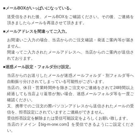
■メールBOXがいっぱいになっている。
送受信をされた後、メールBOXをご確認ください。その後、ご連絡を
頂きましたらメールを再送させて頂きます。
■メールアドレスを間違ってご入力。
お間違いご入力の場合、当店からのご注文確認・発送ご案内等が届き
ません。
間違ってご入力されたメールアドレスへ、当店からのご案内が送信さ
れております。
■迷惑メール設定・フォルダ分け設定。
当店からのお送りしたメールが迷惑メールフォルダ・別フォルダ等へ
自動振り分けされてしまっている可能性がございます。
当店の、休日・営業時間外を除きご注文やご連絡をされて24時間以上
経過しても当店より返答が無い場合、迷惑メールフォルダ等を一度ご
確認ください。
又、携帯でのご注文の際パソコンアドレスから送信されたメールの受
信を、拒否設定にされていますとご連絡ができません。
受信拒否設定を解除または受信可能設定をよろしくお願い致します。
当店のドメイン【big-m-one.com】を受信できるようにご設定くださ
い。