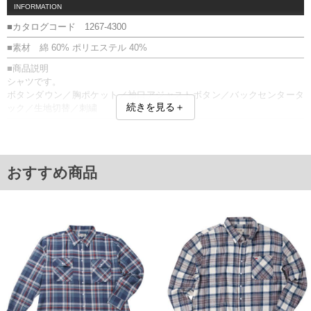
INFORMATION
■カタログコード 1267-4300
■素材 綿 60% ポリエステル 40%
■商品説明
シャツです。
ボタンダウン／胸ポケット／袖口アジャストボタン／バックセンタータ
続きを見る＋
ック／生地切替／刺繍
■サイズ表
サイズ/バスト/総丈/裾周り/肩幅/袖丈
3L/136/80/136/58/63
4L/146/82/146/60/64
おすすめ商品
5L/156/84/156/62/65
6L/166/86/166/64/66
8L/186/88/186/68/68
単位はcm
※【返品交換について】
返品交換希望の方は、商品到着後1週間以内にご連絡ください。
下着(肌着)やワイシャツは商品の性質上、返品交換不可とさせて頂いております。予め
ご了承くださいませ。
※【ボトムの裾上げをご希望の場合】
裾上げ料金は500円+税となります。