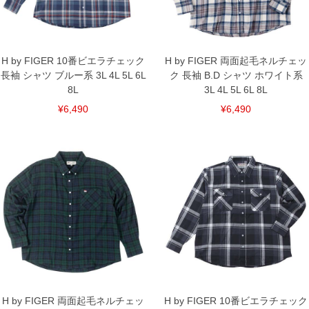
備考欄に股下●cmとご記入下さい。（裾上げ無料対象商品は1本につき税込6,000円以
上の品が対象。1本5,999円以下の商品は有料（500円+税）となります。）
出荷まで約1週間～20日間程お時間を頂く場合がございます。
尚、裾上げした商品は返品・交換不可となりますので、予めご了承下さい。
一部、お直しに対応出来ない商品がございます。(例：裾にファスナーや調節ひもが付
H by FIGER 10番ビエラチェック
H by FIGER 両面起毛ネルチェッ
いている、極端なデザインが施されている等)
長袖 シャツ ブルー系 3L 4L 5L 6L
ク 長袖 B.D シャツ ホワイト系
※商品によって若干のサイズの誤差がございます。また、お客様がご使用の環境（コ
8L
3L 4L 5L 6L 8L
ンピュータ画面）によって、商品の色味が若干異なる場合がございます。予めご了承
ください。
¥6,490
¥6,490
※当店での掲載商品は、実店鋪と在庫を共用しておりますので店頭での売り違い、店
舗からのお取り寄せ等により、お客様にご迷惑をお掛けしてしまう場合がございま
す。そのようなことがない様最大限に努めておりますが、もしあった場合速やかにご
連絡させて頂きますので予めご了承ください。
DETAIL
H by FIGER 両面起毛ネルチェッ
H by FIGER 10番ビエラチェック